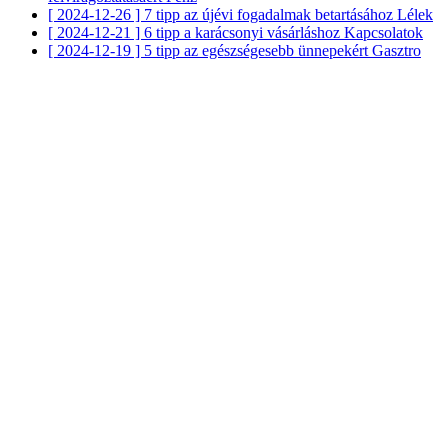
[ 2024-12-26 ]
7 tipp az újévi fogadalmak betartásához
Lélek
[ 2024-12-21 ]
6 tipp a karácsonyi vásárláshoz
Kapcsolatok
[ 2024-12-19 ]
5 tipp az egészségesebb ünnepekért
Gasztro