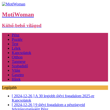
MotiWoman
Külső-belső világod
Pénz
Pozitív
Test
Lélek
Kapcsolatok
Otthon
Tanmese
Szabadidő
Világ
Gasztro
Hírek
Legújabb
[ 2024-12-26 ]
A 30 legjobb újévi fogadalom 2025-re
Kapcsolatok
[ 2024-12-26 ]
9 újévi fogadalom a pénzügyeid
felvirágoztatásáért
Pénz