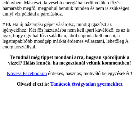
edényben. Másrészt, kevesebb energiába kerül velük a főzés:
hamarabb megfő, megpuhul bennük minden és nem is szükséges
annyi víz például a pároláshoz.
#10.
Ha új háztartási gépet vásárolsz, mindig igazítsd az
igényeidhez! Két fős háztartásba nem kell ipari kávéfőző, és az is
igaz, hogy egy hat fős családban, ahol naponta kell mosni, a
legstrapabíróbb mosógép márkát érdemes választani, lehetőleg A++
energiaosztállyal.
Te tudnál még tippet mondani arra, hogyan spóroljunk a
vízzel? Hálás lennék, ha megosztanál velünk kommentben!
Kövess Facebookon
érdekes, hasznos, motiváló bejegyzésekért!
Olvasd el ezt is:
Tanácsok étvágytalan gyermekhez