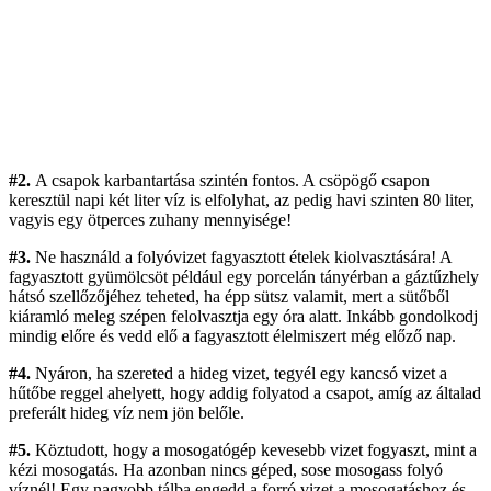
#2.
A csapok karbantartása szintén fontos. A csöpögő csapon
keresztül napi két liter víz is elfolyhat, az pedig havi szinten 80 liter,
vagyis egy ötperces zuhany mennyisége!
#3.
Ne használd a folyóvizet fagyasztott ételek kiolvasztására! A
fagyasztott gyümölcsöt például egy porcelán tányérban a gáztűzhely
hátsó szellőzőjéhez teheted, ha épp sütsz valamit, mert a sütőből
kiáramló meleg szépen felolvasztja egy óra alatt. Inkább gondolkodj
mindig előre és vedd elő a fagyasztott élelmiszert még előző nap.
#4.
Nyáron, ha szereted a hideg vizet, tegyél egy kancsó vizet a
hűtőbe reggel ahelyett, hogy addig folyatod a csapot, amíg az általad
preferált hideg víz nem jön belőle.
#5.
Köztudott, hogy a mosogatógép kevesebb vizet fogyaszt, mint a
kézi mosogatás. Ha azonban nincs géped, sose mosogass folyó
víznél! Egy nagyobb tálba engedd a forró vizet a mosogatáshoz és