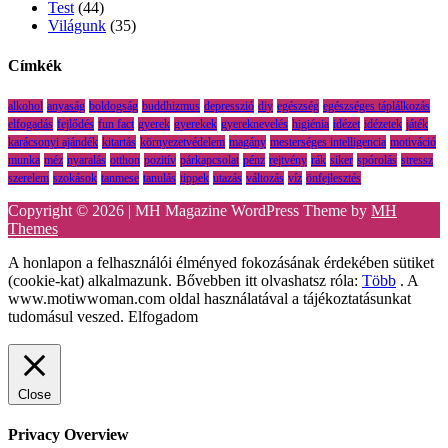
Test
(44)
Világunk
(35)
Címkék
alkohol
anyaság
boldogság
buddhizmus
depresszió
diy
egészség
egészséges táplálkozás
elfogadás
fejlődés
fun fact
gyerek
gyerekek
gyereknevelés
higiénia
idézet
idézetek
játék
karácsonyi ajándék
kitartás
környezetvédelem
magány
mesterséges intelligencia
motiváció
munka
méz
nyaralás
otthon
pozitív
párkapcsolat
pénz
rejtvény
rák
siker
spórolás
stressz
szerelem
szokások
tanmese
tanulás
tippek
utazás
változás
víz
önfejlesztés
Copyright © 2026 | MH Magazine WordPress Theme by
MH
Themes
A honlapon a felhasználói élményed fokozásának érdekében sütiket
(cookie-kat) alkalmazunk. Bővebben itt olvashatsz róla:
Több
. A
www.motiwwoman.com oldal használatával a tájékoztatásunkat
tudomásul veszed.
Elfogadom
Close
Privacy Overview