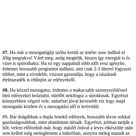
#7.
Ha már a mosogatógép szóba került az imént: sose indítsd el
félig megrakva! Várd meg, amíg megtelik, hiszen így energiát is és
vizet is spórolhatsz. Ha ez egy nappalnál több időt vesz igénybe,
érdemes hosszabb programot indítani, ami csak 2-3 literrel fogyaszt
többet, mint a rövidebb, viszont garantálja, hogy a rászáradt
ételmaradék is eltűnjön az edényekről.
#8.
Ha kézzel mosogatsz, érdemes a makacsabb szennyeződéssel
bíró edényeket beáztatni, mielőtt nekifogsz a súrolásnak. Egyrészt
könnyebben végzel vele, másrészt jóval kevesebb víz fogy majd
mosogatás közben és a mosogatási idő is lerövidül.
#9. Bár drágábbak a dupla fenekű edények, hosszabb távon sokkal
gazdaságosabbak, mint alumínium társaik. Egyrészt, jobban tartják a
hőt; velem előfordult már, hogy másfél órával a leves elkészülte után
sem kellett még melegítenem a mikróban, annyira meleg maradt az