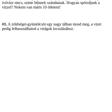
ivóvize sincs, szinte bűnnek számítanak. Hogyan spóroljunk a
vízzel? Nekem van máris 10 ötletem!
#1.
A zöldséget-gyümölcsöt egy nagy tálban mosd meg, a vizet
pedig felhasználhatod a virágok locsolásához.