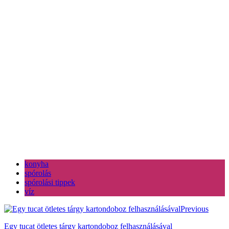
konyha
spórolás
spórolási tippek
víz
Previous
Egy tucat ötletes tárgy kartondoboz felhasználásával