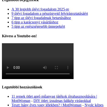
A 30 legjobb újévi fogadalom 2025-re
9 újévi fogadalom a pénzügyeid felvirágoztatásáért
7 tipp az újévi fogadalmak betartásához
6 tipp a karácsonyi vásárláshoz
5 tipp az egészségesebb ünnepekért
Kövess a Youtube-on!
Legutóbbi hozzászólások
11 remek ötlet apró műanyag játékok újrahasznosítására |
MotiWoman
-
DIY ötlet: izgalmas falikép virágokkal
Teszt: hány éves vagy lélekben? | MotiWoman
-
Nyolc képes