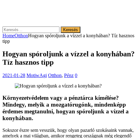
Keresés:
Home
Otthon
Hogyan spóroljunk a vízzel a konyhában? Tíz hasznos
tipp
Hogyan spóroljunk a vízzel a konyhában?
Tíz hasznos tipp
2021-01-28
MotiwAgi
Otthon
,
Pénz
0
Környezetvédelem vagy a pénztárca kímélése?
Mindegy, melyik a mozgatórugónk, mindenképp
érdemes megtanulni, hogyan spóroljunk a vízzel a
konyhában.
Sokszor észre sem vesszük, hogy olyan pazarló szokásaink vannak,
amelyek a mai világban, amikor rengeteg országnak még elegendő