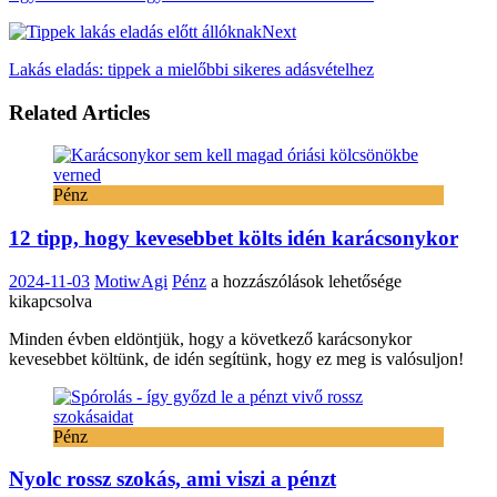
Next
Lakás eladás: tippek a mielőbbi sikeres adásvételhez
Related Articles
Pénz
12 tipp, hogy kevesebbet költs idén karácsonykor
12
2024-11-03
MotiwAgi
Pénz
a hozzászólások lehetősége
tipp,
kikapcsolva
hogy
Minden évben eldöntjük, hogy a következő karácsonykor
kevesebbet
kevesebbet költünk, de idén segítünk, hogy ez meg is valósuljon!
költs
idén
karácsonykor
bejegyzéshez
Pénz
Nyolc rossz szokás, ami viszi a pénzt