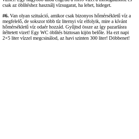
csak az öblítéshez használj vízsugarat, ha lehet, hideget.
#6.
Van olyan szituáció, amikor csak bizonyos hőmérsékletű víz a
megfelelő, de sokszor több tíz liternyi víz elfolyik, mire a kívánt
hőmérsékletű víz odaér hozzád. Gyűjtsd össze az így pazarlásra
ítéltetett vizet! Egy WC öblítés biztosan kijön belőle. Ha ezt napi
2×5 liter vízzel megcsinálod, az havi szinten 300 liter! Döbbenet!