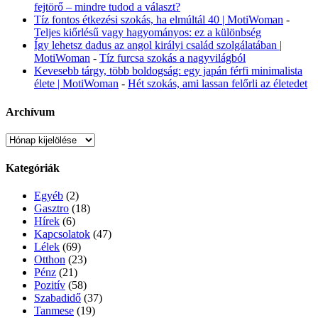
fejtörő – mindre tudod a választ?
Tíz fontos étkezési szokás, ha elmúltál 40 | MotiWoman
-
Teljes kiőrlésű vagy hagyományos: ez a különbség
Így lehetsz dadus az angol királyi család szolgálatában |
MotiWoman
-
Tíz furcsa szokás a nagyvilágból
Kevesebb tárgy, több boldogság: egy japán férfi minimalista
élete | MotiWoman
-
Hét szokás, ami lassan felőrli az életedet
Archívum
Archívum
Kategóriák
Egyéb
(2)
Gasztro
(18)
Hírek
(6)
Kapcsolatok
(47)
Lélek
(69)
Otthon
(23)
Pénz
(21)
Pozitív
(58)
Szabadidő
(37)
Tanmese
(19)