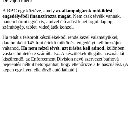
De vajon miért?
A BBC egy köztévé, amely
az állampolgárok működési
engedélyéből finanszírozza magát.
Nem csak tévéik vannak,
hanem bármi egyéb is, amivel élő adást lehet fogni: laptop,
számítógép, tablet, videójáték konzol.
Ha tehát a felsorolt készülékekből rendelkezel valamelyikkel,
darabonként 145 font értékű működési engedélyt kell hozzájuk
váltanod.
Ha nem nézel tévét, azt írásba kell adnod,
különben
vaskos büntetésre számíthatsz. A készülékek illegális használatát
kiszűrendő, az Enforcement Division nevű szervezet bárhová
bejelentés nélkül betoppanhat, hogy ellenőrizze a felhasználást. (A
képen egy ilyen ellenőrző autó látható.)