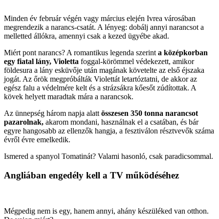
Minden év február végén vagy március elején Ivrea városában
megrendezik a narancs-csatát. A lényeg: dobálj annyi narancsot a
melletted állókra, amennyi csak a kezed ügyébe akad.
Miért pont narancs? A romantikus legenda szerint
a középkorban
egy fiatal lány, Violetta
foggal-körömmel védekezett, amikor
földesura a lány esküvője után magának követelte az első éjszaka
jogát. Az őrök megpróbálták Violettát letartóztatni, de akkor az
egész falu a védelmére kelt és a strázsákra kőesőt zúdítottak. A
kövek helyett maradtak mára a narancsok.
Az ünnepség három napja alatt
összesen 350 tonna narancsot
pazarolnak,
akarom mondani, használnak el a csatában, és bár
egyre hangosabb az ellenzők hangja, a fesztiválon résztvevők száma
évről évre emelkedik.
Ismered a spanyol Tomatinát? Valami hasonló, csak paradicsommal.
Angliában engedély kell a TV működéséhez
Mégpedig nem is egy, hanem annyi, ahány készüléked van otthon.