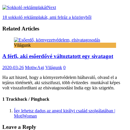
Next
18 sokkoló reklámplakát, ami felráz a közönyből
Related Articles
Világunk
A férfi, aki esőerdővé változtatott egy sivatagot
2020-03-26
MotiwAgi
Világunk
0
Ha azt hiszed, hogy a környezetvédelem hiábavaló, olvasd el a
tejárus történetét, aki sziszifuszi, több évtizedes munkával képes
volt visszafordítani az elsivatagosodást India egy kis szigetén.
1 Trackback / Pingback
Így lehetsz dadus az angol királyi család szolgálatában |
MotiWoman
Leave a Reply