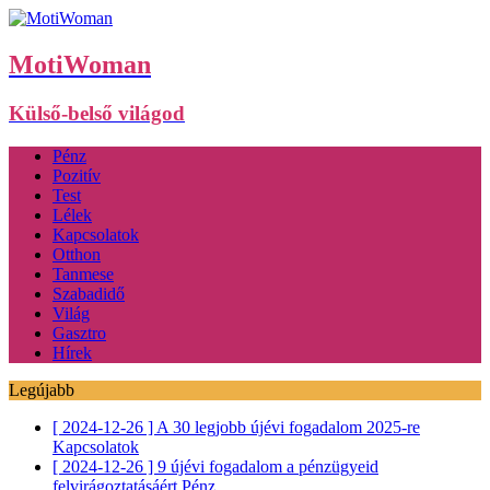
MotiWoman
Külső-belső világod
Pénz
Pozitív
Test
Lélek
Kapcsolatok
Otthon
Tanmese
Szabadidő
Világ
Gasztro
Hírek
Legújabb
[ 2024-12-26 ]
A 30 legjobb újévi fogadalom 2025-re
Kapcsolatok
[ 2024-12-26 ]
9 újévi fogadalom a pénzügyeid
felvirágoztatásáért
Pénz