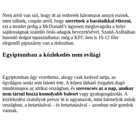
Nem arról van szó, hogy itt az emberek háromszor annyit esznek,
mint nálunk, csupán arról, hogy
szeretnek a barátaikkal étkezni,
ezt a trendet pedig a McDonald’s ügyesen meglovagolta a helyi
sajátosságnak számító óriás adagok bevezetésével. Szaúd-Arábiában
hasonló dolgot tapasztalhatsz: még a KFC-ben is 10-12 főre
elegendő pipiszárny van a dobozban.
Egyiptomban a közlekedés nem evilági
Egyiptomban úgy vezethetsz, ahogy csak kedved tartja, az
égvilágon senki sem büntet érte. A képen látható forgalmi dugó
mindennapos az afrikai országban, és
szerencsés az a nap, amikor
nem társul hozzá komolyabb baleset
vagy gyalogosgázolás. A
közlekedési szabályok persze itt is ugyanazok, mint bármelyik másik
országban, a betartásával – és betartatásával – azonban már gondok
vannak.