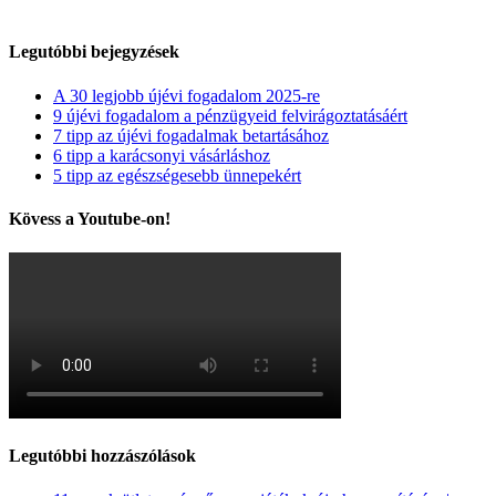
Legutóbbi bejegyzések
A 30 legjobb újévi fogadalom 2025-re
9 újévi fogadalom a pénzügyeid felvirágoztatásáért
7 tipp az újévi fogadalmak betartásához
6 tipp a karácsonyi vásárláshoz
5 tipp az egészségesebb ünnepekért
Kövess a Youtube-on!
Legutóbbi hozzászólások