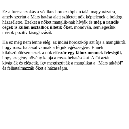
Ez a furcsa szokás a védikus horoszkópban talál magyarázatra,
amely szerint a Mars hatása alatt született nők képtelenek a boldog
házaséletre. Ezeket a nőket manglik-nak hívják és
még a randis
cégek is külön asztalhoz ültetik őket,
mondván, semlegesítik
mások pozitív kisugárzását.
Ha ez még nem lenne elég, az indiai horoszkóp azt írja a manglikról,
hogy rossz hatással vannak a férjük egészségére. Ennek
kiküszöbölésére ezek a nők
először egy fához mennek feleségül,
hogy szegény növény kapja a rossz behatásokat. A fát aztán
kivágják és elégetik, így megtisztítják a manglikat a „Mars átkától”
és felhatalmazzák őket a házasságra.