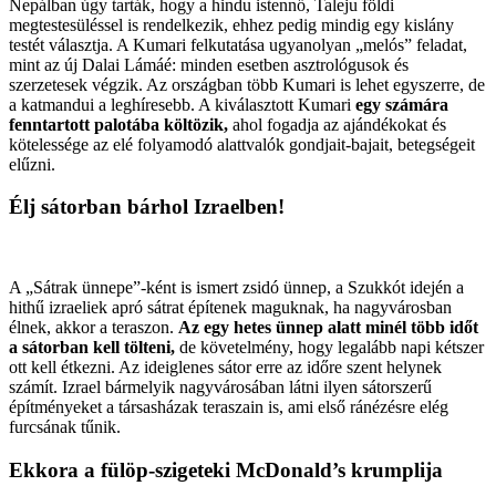
Nepálban úgy tarták, hogy a hindu istennő, Taleju földi
megtestesüléssel is rendelkezik, ehhez pedig mindig egy kislány
testét választja. A Kumari felkutatása ugyanolyan „melós” feladat,
mint az új Dalai Lámáé: minden esetben asztrológusok és
szerzetesek végzik. Az országban több Kumari is lehet egyszerre, de
a katmandui a leghíresebb. A kiválasztott Kumari
egy számára
fenntartott palotába költözik,
ahol fogadja az ajándékokat és
kötelessége az elé folyamodó alattvalók gondjait-bajait, betegségeit
elűzni.
Élj sátorban bárhol Izraelben!
A „Sátrak ünnepe”-ként is ismert zsidó ünnep, a Szukkót idején a
hithű izraeliek apró sátrat építenek maguknak, ha nagyvárosban
élnek, akkor a teraszon.
Az egy hetes ünnep alatt minél több időt
a sátorban kell tölteni,
de követelmény, hogy legalább napi kétszer
ott kell étkezni. Az ideiglenes sátor erre az időre szent helynek
számít. Izrael bármelyik nagyvárosában látni ilyen sátorszerű
építményeket a társasházak teraszain is, ami első ránézésre elég
furcsának tűnik.
Ekkora a fülöp-szigeteki McDonald’s krumplija