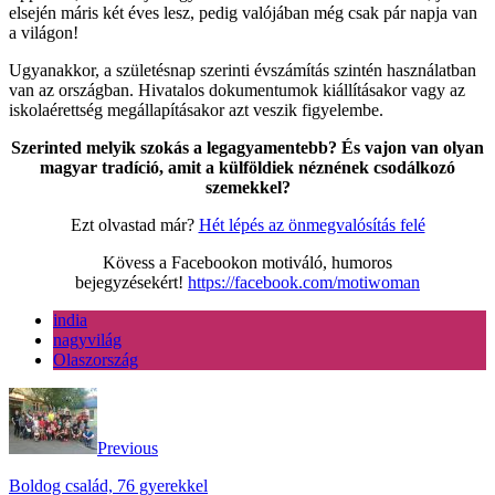
elsején máris két éves lesz, pedig valójában még csak pár napja van
a világon!
Ugyanakkor, a születésnap szerinti évszámítás szintén használatban
van az országban. Hivatalos dokumentumok kiállításakor vagy az
iskolaérettség megállapításakor azt veszik figyelembe.
Szerinted melyik szokás a legagyamentebb? És vajon van olyan
magyar tradíció, amit a külföldiek néznének csodálkozó
szemekkel?
Ezt olvastad már?
Hét lépés az önmegvalósítás felé
Kövess a Facebookon motiváló, humoros
bejegyzésekért!
https://facebook.com/motiwoman
india
nagyvilág
Olaszország
Previous
Boldog család, 76 gyerekkel