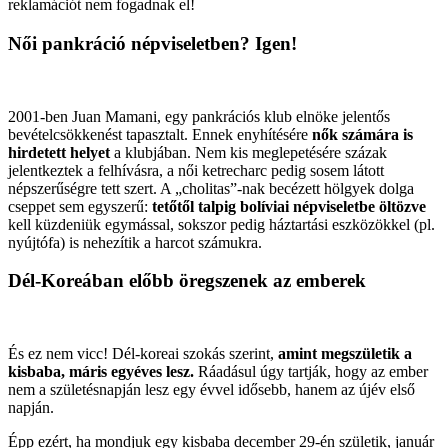
reklamációt nem fogadnak el!
Női pankráció népviseletben? Igen!
2001-ben Juan Mamani, egy pankrációs klub elnöke jelentős
bevételcsökkenést tapasztalt. Ennek enyhítésére
nők számára is
hirdetett helyet
a klubjában. Nem kis meglepetésére százak
jelentkeztek a felhívásra, a női ketrecharc pedig sosem látott
népszerűségre tett szert. A „cholitas”-nak becézett hölgyek dolga
cseppet sem egyszerű:
tetőtől talpig bolíviai népviseletbe öltözve
kell küzdeniük egymással, sokszor pedig háztartási eszközökkel (pl.
nyújtófa) is nehezítik a harcot számukra.
Dél-Koreában előbb öregszenek az emberek
És ez nem vicc! Dél-koreai szokás szerint,
amint megszületik a
kisbaba, máris egyéves lesz.
Ráadásul úgy tartják, hogy az ember
nem a születésnapján lesz egy évvel idősebb, hanem az újév első
napján.
Épp ezért, ha mondjuk egy kisbaba december 29-én születik, január