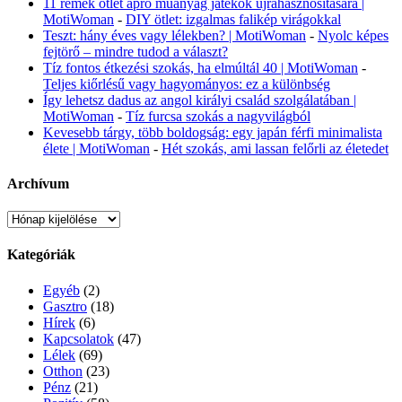
11 remek ötlet apró műanyag játékok újrahasznosítására |
MotiWoman
-
DIY ötlet: izgalmas falikép virágokkal
Teszt: hány éves vagy lélekben? | MotiWoman
-
Nyolc képes
fejtörő – mindre tudod a választ?
Tíz fontos étkezési szokás, ha elmúltál 40 | MotiWoman
-
Teljes kiőrlésű vagy hagyományos: ez a különbség
Így lehetsz dadus az angol királyi család szolgálatában |
MotiWoman
-
Tíz furcsa szokás a nagyvilágból
Kevesebb tárgy, több boldogság: egy japán férfi minimalista
élete | MotiWoman
-
Hét szokás, ami lassan felőrli az életedet
Archívum
Archívum
Kategóriák
Egyéb
(2)
Gasztro
(18)
Hírek
(6)
Kapcsolatok
(47)
Lélek
(69)
Otthon
(23)
Pénz
(21)