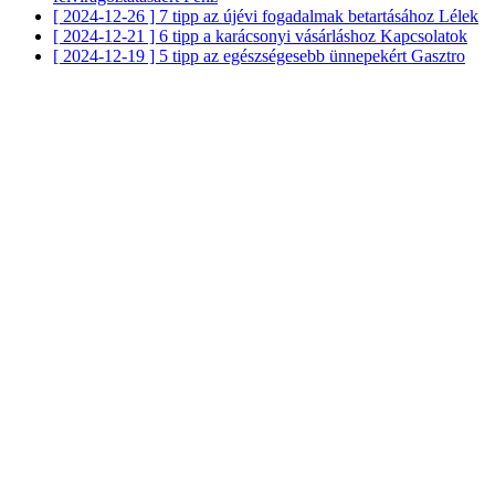
[ 2024-12-26 ]
7 tipp az újévi fogadalmak betartásához
Lélek
[ 2024-12-21 ]
6 tipp a karácsonyi vásárláshoz
Kapcsolatok
[ 2024-12-19 ]
5 tipp az egészségesebb ünnepekért
Gasztro