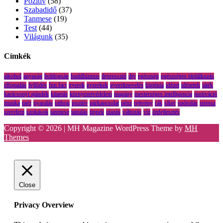
Pozitív
(58)
Szabadidő
(37)
Tanmese
(19)
Test
(44)
Világunk
(35)
Címkék
alkohol
anyaság
boldogság
buddhizmus
depresszió
diy
egészség
egészséges táplálkozás
elfogadás
fejlődés
fun fact
gyerek
gyerekek
gyereknevelés
higiénia
idézet
idézetek
játék
karácsonyi ajándék
kitartás
környezetvédelem
magány
mesterséges intelligencia
motiváció
munka
méz
nyaralás
otthon
pozitív
párkapcsolat
pénz
rejtvény
rák
siker
spórolás
stressz
szerelem
szokások
tanmese
tanulás
tippek
utazás
változás
víz
önfejlesztés
Copyright © 2026 | MH Magazine WordPress Theme by
MH
Themes
Close
Privacy Overview