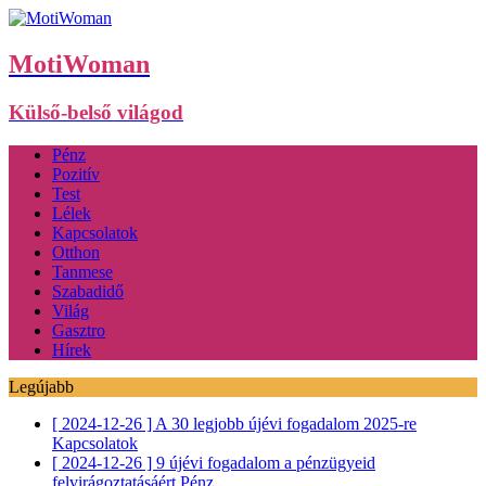
MotiWoman
Külső-belső világod
Pénz
Pozitív
Test
Lélek
Kapcsolatok
Otthon
Tanmese
Szabadidő
Világ
Gasztro
Hírek
Legújabb
[ 2024-12-26 ]
A 30 legjobb újévi fogadalom 2025-re
Kapcsolatok
[ 2024-12-26 ]
9 újévi fogadalom a pénzügyeid
felvirágoztatásáért
Pénz