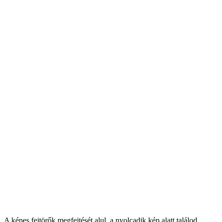
A képes fejtörők megfejtését alul, a nyolcadik kép alatt találod.