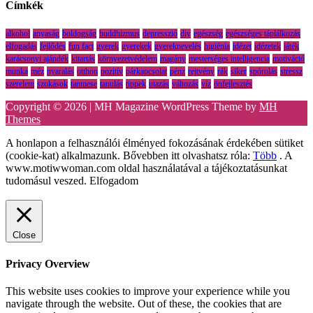
Címkék
alkohol
anyaság
boldogság
buddhizmus
depresszió
diy
egészség
egészséges táplálkozás
elfogadás
fejlődés
fun fact
gyerek
gyerekek
gyereknevelés
higiénia
idézet
idézetek
játék
karácsonyi ajándék
kitartás
környezetvédelem
magány
mesterséges intelligencia
motiváció
munka
méz
nyaralás
otthon
pozitív
párkapcsolat
pénz
rejtvény
rák
siker
spórolás
stressz
szerelem
szokások
tanmese
tanulás
tippek
utazás
változás
víz
önfejlesztés
Copyright © 2026 | MH Magazine WordPress Theme by
MH
Themes
A honlapon a felhasználói élményed fokozásának érdekében sütiket
(cookie-kat) alkalmazunk. Bővebben itt olvashatsz róla:
Több
. A
www.motiwwoman.com oldal használatával a tájékoztatásunkat
tudomásul veszed.
Elfogadom
Close
Privacy Overview
This website uses cookies to improve your experience while you
navigate through the website. Out of these, the cookies that are