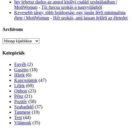
Így lehetsz dadus az angol királyi család szolgálatában |
MotiWoman
-
Tíz furcsa szokás a nagyvilágból
Kevesebb tárgy, több boldogság: egy japán férfi minimalista
élete | MotiWoman
-
Hét szokás, ami lassan felőrli az életedet
Archívum
Archívum
Kategóriák
Egyéb
(2)
Gasztro
(18)
Hírek
(6)
Kapcsolatok
(47)
Lélek
(69)
Otthon
(23)
Pénz
(21)
Pozitív
(58)
Szabadidő
(37)
Tanmese
(19)
Test
(44)
Világunk
(35)