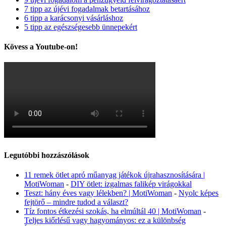
7 tipp az újévi fogadalmak betartásához
6 tipp a karácsonyi vásárláshoz
5 tipp az egészségesebb ünnepekért
Kövess a Youtube-on!
Legutóbbi hozzászólások
11 remek ötlet apró műanyag játékok újrahasznosítására |
MotiWoman
-
DIY ötlet: izgalmas falikép virágokkal
Teszt: hány éves vagy lélekben? | MotiWoman
-
Nyolc képes
fejtörő – mindre tudod a választ?
Tíz fontos étkezési szokás, ha elmúltál 40 | MotiWoman
-
Teljes kiőrlésű vagy hagyományos: ez a különbség