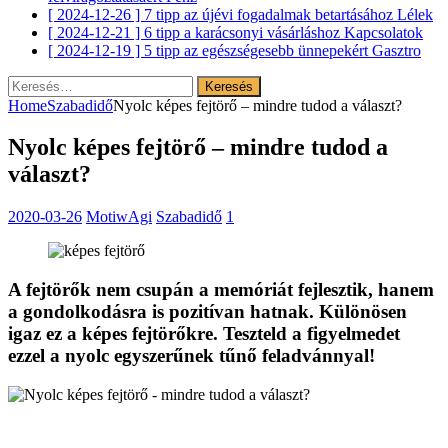
[ 2024-12-26 ]
7 tipp az újévi fogadalmak betartásához
Lélek
[ 2024-12-21 ]
6 tipp a karácsonyi vásárláshoz
Kapcsolatok
[ 2024-12-19 ]
5 tipp az egészségesebb ünnepekért
Gasztro
Keresés:
Home
Szabadidő
Nyolc képes fejtörő – mindre tudod a választ?
Nyolc képes fejtörő – mindre tudod a
választ?
2020-03-26
MotiwAgi
Szabadidő
1
A fejtörők nem csupán a memóriát fejlesztik, hanem
a gondolkodásra is pozitívan hatnak. Különösen
igaz ez a képes fejtörőkre. Teszteld a figyelmedet
ezzel a nyolc egyszerűnek tűnő feladvánnyal!