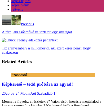
képes fejtörő
képrejtvény
rejtvény
Previous
A férfi, aki esőerdővé változtatott egy sivatagot
Next
Tíz aranyszabály a milliomostól, aki azért keres pénzt, hogy
adakozzon
Related Articles
Szabadidő
Képkereső – tedd próbára az agyad!
2020-03-24
MotiwAgi
Szabadidő
1
Mennyire figyelsz a részletekre? Vajon első ránézésre megtalálod a
keresett szereplőt a képeken? Képkereső játék a figyelmed