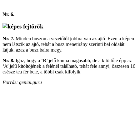
Nr. 6.
Nr. 7.
Minden buszon a vezetőtől jobbra van az ajtó. Ezen a képen
nem látszik az ajtó, tehát a busz menetirány szerinti bal oldalát
látjuk, azaz a busz balra megy.
Nr. 8.
Igaz, hogy a ‘B’ jelű kanna magasabb, de a kitöltője épp az
‘A’ jelű kitöltőjének a felénél található, tehát fele annyi, összesen 16
csésze tea fér bele, a többi csak kifolyik.
Forrás: genial.guru