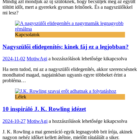
Mindig azt mondjuk az új szülőknek, hogy becsüljék meg az együtt
tanácsa:
töltött időt, mert a gyerekek gyorsan felnőnek. És a nagyszülőkkel
ragadd
mi lesz?
meg
az
időt
az
Kapcsolatok
unokákkal
bejegyzéshez
Nagyszülői elidegenítés; kinek fáj ez a legjobban?
Nagyszülői
2024-11-02
MotiwAgi
a hozzászólások lehetősége kikapcsolva
elidegenítés;
Ha nem tudod, mi az a nagyszülői elidegenítés, akkor szerencsésnek
kinek
mondhatod magad, napjainkban ugyanis egyre többeket érint a
fáj
probléma…
ez
a
legjobban?
Lélek
bejegyzéshez
10 inspiráló J. K. Rowling idézet
10
2024-10-27
MotiwAgi
a hozzászólások lehetősége kikapcsolva
inspiráló
J. K. Rowling a mai generáció egyik legnagyobb brit írója, akinek
J.
nagyon nehéz időket kellett átélnie, mielőtt rátalálált a siker.
K.