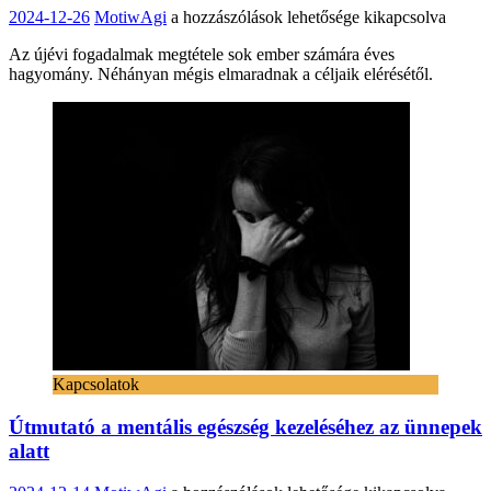
7
2024-12-26
MotiwAgi
a hozzászólások lehetősége kikapcsolva
tipp
Az újévi fogadalmak megtétele sok ember számára éves
az
hagyomány. Néhányan mégis elmaradnak a céljaik elérésétől.
újévi
fogadalmak
betartásához
bejegyzéshez
Kapcsolatok
Útmutató a mentális egészség kezeléséhez az ünnepek
alatt