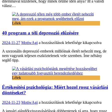
dilemmával küzdenek, hogy minek örülne idén anya? Itt a valódi
VALÓJÁBAN
válasz…
karácsonyra?
bejegyzéshez
Lélek
40 program a téli depresszió elűzésére
40
2024-11-27
MotiwAgi
a hozzászólások lehetősége kikapcsolva
program
A szezonális depresszió emberek millióinak életét nehezíti meg, de
a
nem vagyunk teljesen eszköztelenek vele szemben. Íme néhány
téli
segítő tipp.
depresszió
elűzésére
bejegyzéshez
Lélek
Értékesítési pszichológia: Miért hozol rossz vásárlási
döntéseket?
Értékesítési
2024-11-23
MotiwAgi
a hozzászólások lehetősége kikapcsolva
pszichológia:
A januári ajándékvisszavásárlások döbbentenek rá arra, hogy rossz
Miért