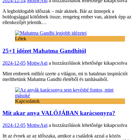
Útmutató
2024-12-14
MotiwAgi
a hozzászólások lehetősége kikapcsolva
a
A legboldogabb időszak – már akinek. Bár az ünnepek a
mentális
boldogsággal kötődnek össze, rengeteg ember van, akinek épp az
egészség
ellenkezőjét jelentik…
kezeléséhez
az
ünnepek
Lélek
alatt
bejegyzéshez
25+1 idézet Mahatma Gandhitól
25+1
2024-12-05
MotiwAgi
a hozzászólások lehetősége kikapcsolva
idézet
Mint emberek milliói szerte a világon, mi is hatalmas inspirációt
Mahatma
meríthetünk Mahatma Gandhi életéből és tanításaiból.
Gandhitól
bejegyzéshez
Kapcsolatok
Mit akar anya VALÓJÁBAN karácsonyra?
Mit
2024-12-05
MotiwAgi
a hozzászólások lehetősége kikapcsolva
akar
Itt az évnek az az időszaka, amikor a családok azzal a közös
anya