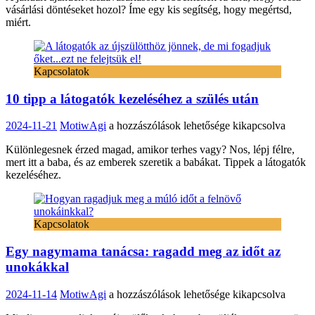
vásárlási döntéseket hozol? Íme egy kis segítség, hogy megértsd,
hozol
miért.
rossz
vásárlási
döntéseket?
bejegyzéshez
Kapcsolatok
10 tipp a látogatók kezeléséhez a szülés után
10
2024-11-21
MotiwAgi
a hozzászólások lehetősége kikapcsolva
tipp
Különlegesnek érzed magad, amikor terhes vagy? Nos, lépj félre,
a
mert itt a baba, és az emberek szeretik a babákat. Tippek a látogatók
látogatók
kezeléséhez.
kezeléséhez
a
szülés
után
Kapcsolatok
bejegyzéshez
Egy nagymama tanácsa: ragadd meg az időt az
unokákkal
Egy
2024-11-14
MotiwAgi
a hozzászólások lehetősége kikapcsolva
nagymama