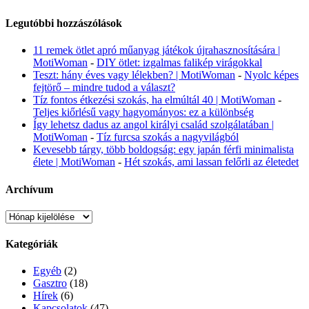
Legutóbbi hozzászólások
11 remek ötlet apró műanyag játékok újrahasznosítására |
MotiWoman
-
DIY ötlet: izgalmas falikép virágokkal
Teszt: hány éves vagy lélekben? | MotiWoman
-
Nyolc képes
fejtörő – mindre tudod a választ?
Tíz fontos étkezési szokás, ha elmúltál 40 | MotiWoman
-
Teljes kiőrlésű vagy hagyományos: ez a különbség
Így lehetsz dadus az angol királyi család szolgálatában |
MotiWoman
-
Tíz furcsa szokás a nagyvilágból
Kevesebb tárgy, több boldogság: egy japán férfi minimalista
élete | MotiWoman
-
Hét szokás, ami lassan felőrli az életedet
Archívum
Archívum
Kategóriák
Egyéb
(2)
Gasztro
(18)
Hírek
(6)
Kapcsolatok
(47)