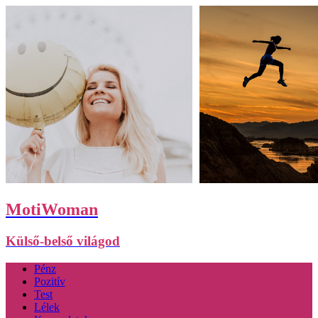
MotiWoman
Külső-belső világod
Pénz
Pozitív
Test
Lélek