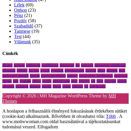
Lélek
(69)
Otthon
(23)
Pénz
(21)
Pozitív
(58)
Szabadidő
(37)
Tanmese
(19)
Test
(44)
Világunk
(35)
Címkék
alkohol
anyaság
boldogság
buddhizmus
depresszió
diy
egészség
egészséges táplálkozás
elfogadás
fejlődés
fun fact
gyerek
gyerekek
gyereknevelés
higiénia
idézet
idézetek
játék
karácsonyi ajándék
kitartás
környezetvédelem
magány
mesterséges intelligencia
motiváció
munka
méz
nyaralás
otthon
pozitív
párkapcsolat
pénz
rejtvény
rák
siker
spórolás
stressz
szerelem
szokások
tanmese
tanulás
tippek
utazás
változás
víz
önfejlesztés
Copyright © 2026 | MH Magazine WordPress Theme by
MH
Themes
A honlapon a felhasználói élményed fokozásának érdekében sütiket
(cookie-kat) alkalmazunk. Bővebben itt olvashatsz róla:
Több
. A
www.motiwwoman.com oldal használatával a tájékoztatásunkat
tudomásul veszed.
Elfogadom