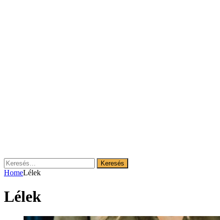
Keresés:
Home
Lélek
Lélek