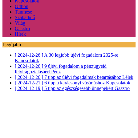
Kapcsolatok
Otthon
Tanmese
Szabadidő
Világ
Gasztro
Hírek
Legújabb
[ 2024-12-26 ]
A 30 legjobb újévi fogadalom 2025-re
Kapcsolatok
[ 2024-12-26 ]
9 újévi fogadalom a pénzügyeid
felvirágoztatásáért
Pénz
[ 2024-12-26 ]
7 tipp az újévi fogadalmak betartásához
Lélek
[ 2024-12-21 ]
6 tipp a karácsonyi vásárláshoz
Kapcsolatok
[ 2024-12-19 ]
5 tipp az egészségesebb ünnepekért
Gasztro