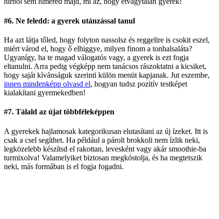
hírből sem ismered majd, mi az, hogy étvágytalan gyerek!
#6. Ne feledd: a gyerek utánzással tanul
Ha azt látja tőled, hogy folyton nassolsz és reggelire is csokit eszel,
miért várod el, hogy ő elhiggye, milyen finom a tonhalsaláta?
Ugyanígy, ha te magad válogatós vagy, a gyerek is ezt fogja
eltanulni. Arra pedig végképp nem tanácsos rászoktatni a kicsiket,
hogy saját kívánságuk szerinti külön menüt kapjanak. Jut eszembe,
innen mindenképp olvasd el
, hogyan tudsz pozitív testképet
kialakítani gyermekedben!
#7. Tálald az újat többféleképpen
A gyerekek hajlamosak kategorikusan elutasítani az új ízeket. Itt is
csak a csel segíthet. Ha például a párolt brokkoli nem ízlik neki,
legközelebb készítsd el rakottan, levesként vagy akár smoothie-ba
turmixolva! Valamelyiket biztosan megkóstolja, és ha megtetszik
neki, más formában is el fogja fogadni.