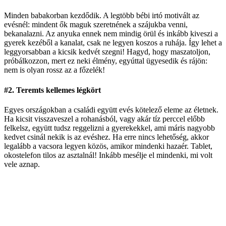
Minden babakorban kezdődik. A legtöbb bébi irtó motivált az
evésnél: mindent ők maguk szeretnének a szájukba venni,
bekanalazni. Az anyuka ennek nem mindig örül és inkább kiveszi a
gyerek kezéből a kanalat, csak ne legyen koszos a ruhája. Így lehet a
leggyorsabban a kicsik kedvét szegni! Hagyd, hogy maszatoljon,
próbálkozzon, mert ez neki élmény, egyúttal ügyesedik és rájön:
nem is olyan rossz az a főzelék!
#2. Teremts kellemes légkört
Egyes országokban a családi együtt evés kötelező eleme az életnek.
Ha kicsit visszaveszel a rohanásból, vagy akár tíz perccel előbb
felkelsz, együtt tudsz reggelizni a gyerekekkel, ami máris nagyobb
kedvet csinál nekik is az evéshez. Ha erre nincs lehetőség, akkor
legalább a vacsora legyen közös, amikor mindenki hazaér. Tablet,
okostelefon tilos az asztalnál! Inkább mesélje el mindenki, mi volt
vele aznap.