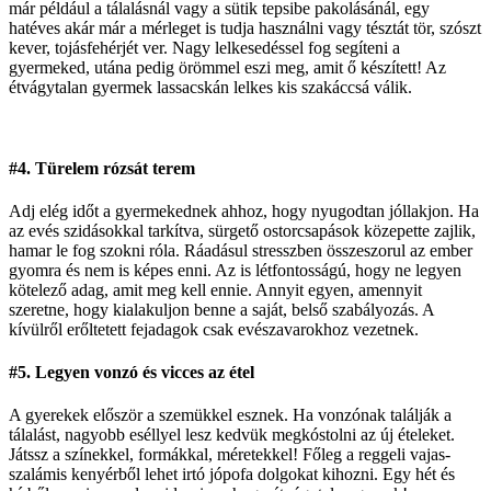
már például a tálalásnál vagy a sütik tepsibe pakolásánál, egy
hatéves akár már a mérleget is tudja használni vagy tésztát tör, szószt
kever, tojásfehérjét ver. Nagy lelkesedéssel fog segíteni a
gyermeked, utána pedig örömmel eszi meg, amit ő készített! Az
étvágytalan gyermek lassacskán lelkes kis szakáccsá válik.
#4. Türelem rózsát terem
Adj elég időt a gyermekednek ahhoz, hogy nyugodtan jóllakjon. Ha
az evés szidásokkal tarkítva, sürgető ostorcsapások közepette zajlik,
hamar le fog szokni róla. Ráadásul stresszben összeszorul az ember
gyomra és nem is képes enni. Az is létfontosságú, hogy ne legyen
kötelező adag, amit meg kell ennie. Annyit egyen, amennyit
szeretne, hogy kialakuljon benne a saját, belső szabályozás. A
kívülről erőltetett fejadagok csak evészavarokhoz vezetnek.
#5. Legyen vonzó és vicces az étel
A gyerekek először a szemükkel esznek. Ha vonzónak találják a
tálalást, nagyobb eséllyel lesz kedvük megkóstolni az új ételeket.
Játssz a színekkel, formákkal, méretekkel! Főleg a reggeli vajas-
szalámis kenyérből lehet irtó jópofa dolgokat kihozni. Egy hét és