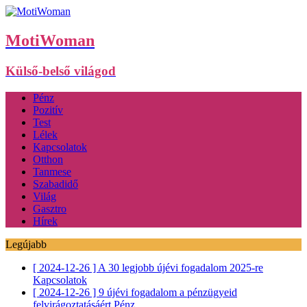
MotiWoman
Külső-belső világod
Pénz
Pozitív
Test
Lélek
Kapcsolatok
Otthon
Tanmese
Szabadidő
Világ
Gasztro
Hírek
Legújabb
[ 2024-12-26 ]
A 30 legjobb újévi fogadalom 2025-re
Kapcsolatok
[ 2024-12-26 ]
9 újévi fogadalom a pénzügyeid
felvirágoztatásáért
Pénz