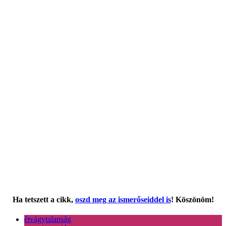
Ha tetszett a cikk,
oszd meg az ismerőseiddel is
! Köszönöm!
étvágytalanság