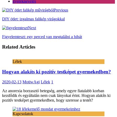
gyereknevelés
Previous
DIY ötlet: izgalmas falikép virágokkal
Next
Figyelemteszt: egy perced van megtalálni a hibát
Related Articles
Lélek
Hogyan alakíts ki pozitív testképet gyermekedben?
2020-02-13
MotiwAgi
Lélek
1
Az anorexia borzasztó betegség, amely egyre fiatalabb korban
kezdődik és egyáltalán nem csak lányokat érint. Hogyan alakíts ki
pozitív testképet gyermekedben, hogy szeresse a testét?
Kapcsolatok