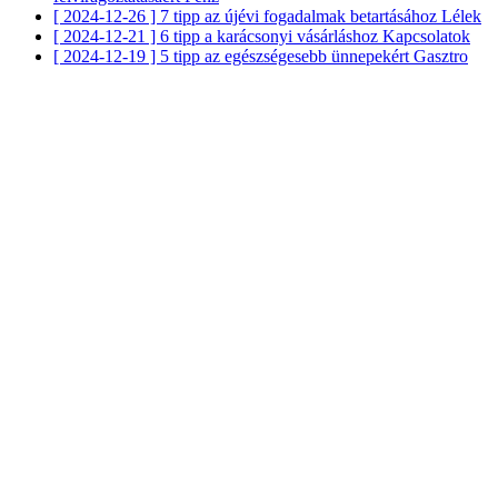
[ 2024-12-26 ]
7 tipp az újévi fogadalmak betartásához
Lélek
[ 2024-12-21 ]
6 tipp a karácsonyi vásárláshoz
Kapcsolatok
[ 2024-12-19 ]
5 tipp az egészségesebb ünnepekért
Gasztro