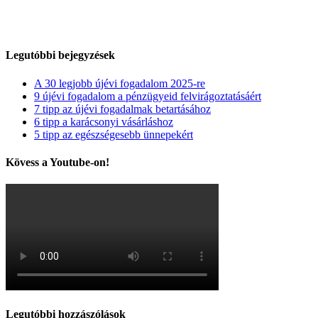
Legutóbbi bejegyzések
A 30 legjobb újévi fogadalom 2025-re
9 újévi fogadalom a pénzügyeid felvirágoztatásáért
7 tipp az újévi fogadalmak betartásához
6 tipp a karácsonyi vásárláshoz
5 tipp az egészségesebb ünnepekért
Kövess a Youtube-on!
Legutóbbi hozzászólások