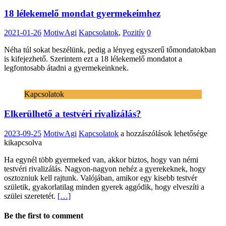
18 lélekemelő mondat gyermekeimhez
2021-01-26
MotiwAgi
Kapcsolatok
,
Pozitív
0
Néha túl sokat beszélünk, pedig a lényeg egyszerű tőmondatokban
is kifejezhető. Szerintem ezt a 18 lélekemelő mondatot a
legfontosabb átadni a gyermekeinknek.
Kapcsolatok
Elkerülhető a testvéri rivalizálás?
Elkerülhető
2023-09-25
MotiwAgi
Kapcsolatok
a hozzászólások lehetősége
a
kikapcsolva
testvéri
Ha egynél több gyermeked van, akkor biztos, hogy van némi
rivalizálás?
testvéri rivalizálás. Nagyon-nagyon nehéz a gyerekeknek, hogy
bejegyzéshez
osztozniuk kell rajtunk. Valójában, amikor egy kisebb testvér
születik, gyakorlatilag minden gyerek aggódik, hogy elveszíti a
szülei szeretetét.
[…]
Be the first to comment