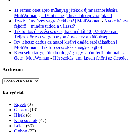
11 remek ötlet apró műanyag játékok újrahasznosítására |
MotiWoman
-
DIY ötlet: izgalmas falikép virágokkal
Teszt: hány éves vagy lélekben? | MotiWoman
-
Nyolc képes
fejtörő – mindre tudod a választ?
Tíz fontos étkezési szokás, ha elmúltál 40 | MotiWoman
-
Teljes kiőrlésű vagy hagyományos: ez a különbség
Így lehetsz dadus az angol királyi család szolgálatában |
MotiWoman
-
Tíz furcsa szokás a nagyvilágból
Kevesebb tárgy, több boldogság: egy japán férfi minimalista
élete | MotiWoman
-
Hét szokás, ami lassan felőrli az életedet
Archívum
Archívum
Kategóriák
Egyéb
(2)
Gasztro
(18)
Hírek
(6)
Kapcsolatok
(47)
Lélek
(69)
Otthon
(23)