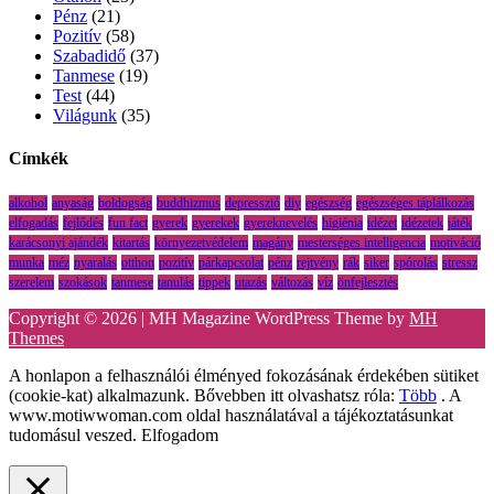
Pénz
(21)
Pozitív
(58)
Szabadidő
(37)
Tanmese
(19)
Test
(44)
Világunk
(35)
Címkék
alkohol
anyaság
boldogság
buddhizmus
depresszió
diy
egészség
egészséges táplálkozás
elfogadás
fejlődés
fun fact
gyerek
gyerekek
gyereknevelés
higiénia
idézet
idézetek
játék
karácsonyi ajándék
kitartás
környezetvédelem
magány
mesterséges intelligencia
motiváció
munka
méz
nyaralás
otthon
pozitív
párkapcsolat
pénz
rejtvény
rák
siker
spórolás
stressz
szerelem
szokások
tanmese
tanulás
tippek
utazás
változás
víz
önfejlesztés
Copyright © 2026 | MH Magazine WordPress Theme by
MH
Themes
A honlapon a felhasználói élményed fokozásának érdekében sütiket
(cookie-kat) alkalmazunk. Bővebben itt olvashatsz róla:
Több
. A
www.motiwwoman.com oldal használatával a tájékoztatásunkat
tudomásul veszed.
Elfogadom