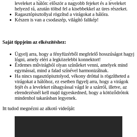
leveleket a hálón: először a nagyobb fejeket és a leveleket
helyezd rá, azután töltsd fel a kisebbekkel az üres részeket.
Ragasztópisztollyal rögzítsd a virágokat a hálóra.
Készen is van a csodaszép, világító falikép!
Saját tippjeim az elkészítéshez:
Ügyelj arra, hogy a fényfüzérből megfelelő hosszúságot hagyj
lógni, amely eléri a legközelebbi konnektort!
Érdemes művirágból olyan színűeket venni, amelyek mind
egymással, mind a falad színével harmonizálnak.
Ha nincs ragasztópisztolyod, vékony dróttal is rögzítheted a
virágokat a hálóhoz, ez esetben figyelj arra, hogy a virágok
fejét és a leveleket ráhagyással vágd le a szárról, illetve, az
elrendezésnél kell majd ügyeskedned, hogy a kötöződrótok
mindenhol takarásban legyenek.
Itt tudod megnézni az alkotó videóját: