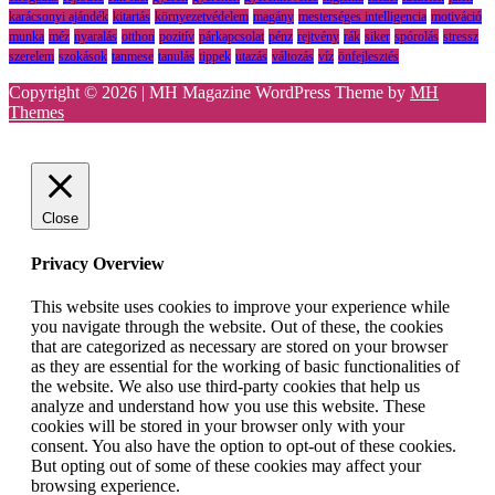
karácsonyi ajándék
kitartás
környezetvédelem
magány
mesterséges intelligencia
motiváció
munka
méz
nyaralás
otthon
pozitív
párkapcsolat
pénz
rejtvény
rák
siker
spórolás
stressz
szerelem
szokások
tanmese
tanulás
tippek
utazás
változás
víz
önfejlesztés
Copyright © 2026 | MH Magazine WordPress Theme by
MH
Themes
Close
Privacy Overview
This website uses cookies to improve your experience while
you navigate through the website. Out of these, the cookies
that are categorized as necessary are stored on your browser
as they are essential for the working of basic functionalities of
the website. We also use third-party cookies that help us
analyze and understand how you use this website. These
cookies will be stored in your browser only with your
consent. You also have the option to opt-out of these cookies.
But opting out of some of these cookies may affect your
browsing experience.