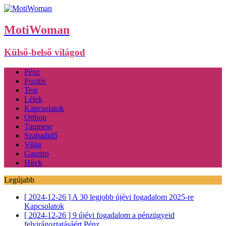
MotiWoman
Külső-belső világod
Pénz
Pozitív
Test
Lélek
Kapcsolatok
Otthon
Tanmese
Szabadidő
Világ
Gasztro
Hírek
Legújabb
[ 2024-12-26 ]
A 30 legjobb újévi fogadalom 2025-re
Kapcsolatok
[ 2024-12-26 ]
9 újévi fogadalom a pénzügyeid
felvirágoztatásáért
Pénz