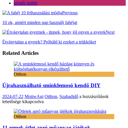
kreatív hobbi
Previous
10 ok, amiért minden nap használj fahéjat
Next
Étvágytalan a gyerek? Próbáld ki ezeket a trükköket
Related Articles
Otthon
Újrahasználható sminklemosó kendő DIY
Újrahasználható
2024-07-22
MotiwAgi
Otthon
,
Szabadidő
a hozzászólások
sminklemosó
lehetősége kikapcsolva
kendő
DIY
Otthon
bejegyzéshez
11 remek ötlet apró műanyag játékok