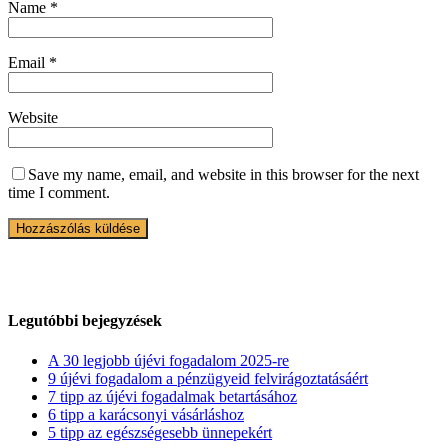
Name
*
Email
*
Website
Save my name, email, and website in this browser for the next
time I comment.
Legutóbbi bejegyzések
A 30 legjobb újévi fogadalom 2025-re
9 újévi fogadalom a pénzügyeid felvirágoztatásáért
7 tipp az újévi fogadalmak betartásához
6 tipp a karácsonyi vásárláshoz
5 tipp az egészségesebb ünnepekért