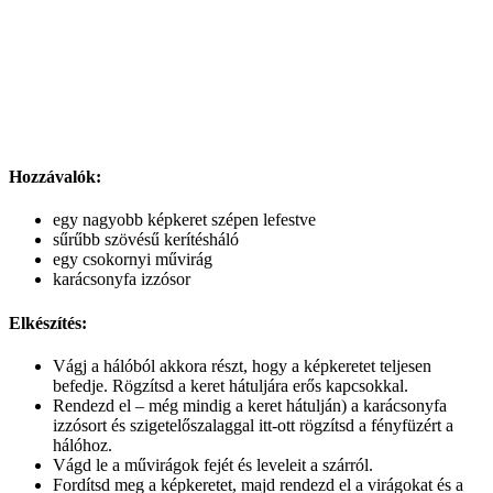
Hozzávalók:
egy nagyobb képkeret szépen lefestve
sűrűbb szövésű kerítésháló
egy csokornyi művirág
karácsonyfa izzósor
Elkészítés:
Vágj a hálóból akkora részt, hogy a képkeretet teljesen
befedje. Rögzítsd a keret hátuljára erős kapcsokkal.
Rendezd el – még mindig a keret hátulján) a karácsonyfa
izzósort és szigetelőszalaggal itt-ott rögzítsd a fényfüzért a
hálóhoz.
Vágd le a művirágok fejét és leveleit a szárról.
Fordítsd meg a képkeretet, majd rendezd el a virágokat és a