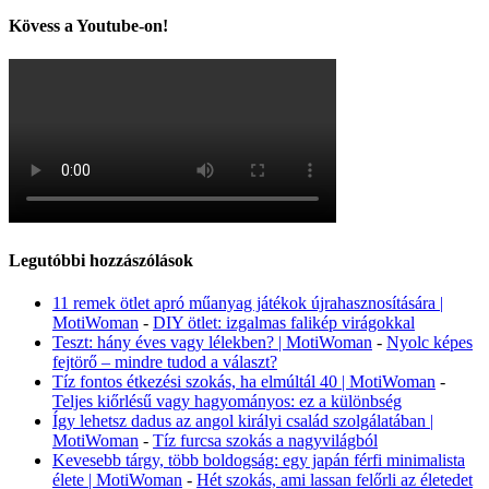
Kövess a Youtube-on!
Legutóbbi hozzászólások
11 remek ötlet apró műanyag játékok újrahasznosítására |
MotiWoman
-
DIY ötlet: izgalmas falikép virágokkal
Teszt: hány éves vagy lélekben? | MotiWoman
-
Nyolc képes
fejtörő – mindre tudod a választ?
Tíz fontos étkezési szokás, ha elmúltál 40 | MotiWoman
-
Teljes kiőrlésű vagy hagyományos: ez a különbség
Így lehetsz dadus az angol királyi család szolgálatában |
MotiWoman
-
Tíz furcsa szokás a nagyvilágból
Kevesebb tárgy, több boldogság: egy japán férfi minimalista
élete | MotiWoman
-
Hét szokás, ami lassan felőrli az életedet