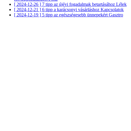
[ 2024-12-26 ]
7 tipp az újévi fogadalmak betartásához
Lélek
[ 2024-12-21 ]
6 tipp a karácsonyi vásárláshoz
Kapcsolatok
[ 2024-12-19 ]
5 tipp az egészségesebb ünnepekért
Gasztro