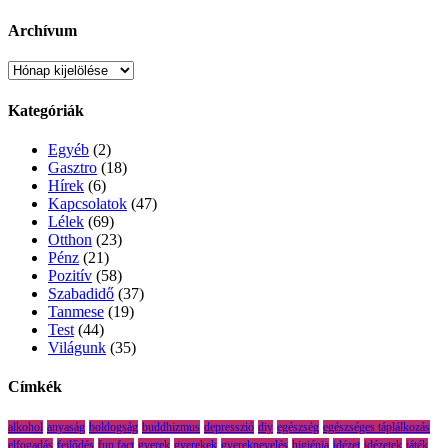
Archívum
Archívum
Kategóriák
Egyéb
(2)
Gasztro
(18)
Hírek
(6)
Kapcsolatok
(47)
Lélek
(69)
Otthon
(23)
Pénz
(21)
Pozitív
(58)
Szabadidő
(37)
Tanmese
(19)
Test
(44)
Világunk
(35)
Címkék
alkohol
anyaság
boldogság
buddhizmus
depresszió
diy
egészség
egészséges táplálkozás
elfogadás
fejlődés
fun fact
gyerek
gyerekek
gyereknevelés
higiénia
idézet
idézetek
játék