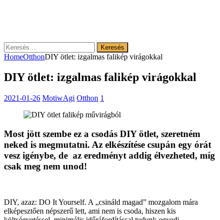
Keresés:
Home
Otthon
DIY ötlet: izgalmas falikép virágokkal
DIY ötlet: izgalmas falikép virágokkal
2021-01-26
MotiwAgi
Otthon
1
Most jött szembe ez a csodás DIY ötlet, szeretném
neked is megmutatni. Az elkészítése csupán egy órát
vesz igénybe, de az eredményt addig élvezheted, míg
csak meg nem unod!
DIY, azaz: DO It Yourself. A „csináld magad” mozgalom mára
elképesztően népszerű lett, ami nem is csoda, hiszen kis
költségvetéssel, minimális időráfordítással tudunk egyedi