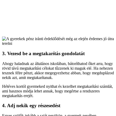
3. Vezesd be a megtakarítás gondolatát
Ahogy haladnak az általános iskolában, bátoríthatod őket arra, hogy
rövid távú megtakarítási célokat tűzzenek ki maguk elé. Ha nehezen
tesznek félre pénzt, akkor megegyezhetsz abban, hogy megduplázod
nekik azt, amit megtakarítanak.
Hétéves kortól gyermeked nyithat és kezelhet megtakarítási számlát,
ami hasznos módja lehet annak, hogy megértse a rendszeres
megtakarítás erejét.
4. Adj nekik egy részesedést
Egyes szülők inkább a saját nevükön, a gyermek nevében