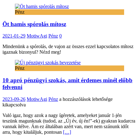
Pénz
Öt hamis spórolás mítosz
2021-01-29
MotiwAgi
Pénz
0
Mindenünk a spórolás, de vajon az összes ezzel kapcsolatos mítosz
igaznak bizonyul? Nézd meg!
Pénz
10 apró pénzügyi szokás, amit érdemes minél előbb
felvenni
10
2023-09-26
MotiwAgi
Pénz
a hozzászólások lehetősége
apró
kikapcsolva
pénzügyi
Való igaz, hogy azok a nagy ígéretek, amelyeket január 1-jén
szokás,
teszünk magunknak (tudod, az „Új év, új én!”-ek) gyakran kudarcra
amit
vannak ítélve. Ám ez általában azért van, mert nem szánunk időt
érdemes
arra, hogy kitaláljuk, pontosan
[…]
minél
előbb