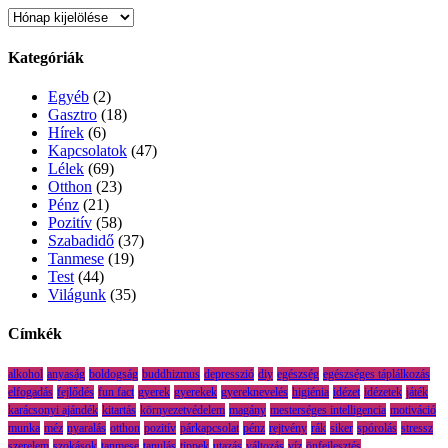
Archívum
Kategóriák
Egyéb
(2)
Gasztro
(18)
Hírek
(6)
Kapcsolatok
(47)
Lélek
(69)
Otthon
(23)
Pénz
(21)
Pozitív
(58)
Szabadidő
(37)
Tanmese
(19)
Test
(44)
Világunk
(35)
Címkék
alkohol
anyaság
boldogság
buddhizmus
depresszió
diy
egészség
egészséges táplálkozás
elfogadás
fejlődés
fun fact
gyerek
gyerekek
gyereknevelés
higiénia
idézet
idézetek
játék
karácsonyi ajándék
kitartás
környezetvédelem
magány
mesterséges intelligencia
motiváció
munka
méz
nyaralás
otthon
pozitív
párkapcsolat
pénz
rejtvény
rák
siker
spórolás
stressz
szerelem
szokások
tanmese
tanulás
tippek
utazás
változás
víz
önfejlesztés