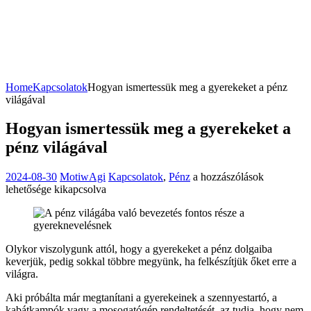
Home
Kapcsolatok
Hogyan ismertessük meg a gyerekeket a pénz
világával
Hogyan ismertessük meg a gyerekeket a
pénz világával
Hogyan
2024-08-30
MotiwAgi
Kapcsolatok
,
Pénz
a hozzászólások
ismertessük
lehetősége kikapcsolva
meg
a
gyerekeket
a
Olykor viszolygunk attól, hogy a gyerekeket a pénz dolgaiba
pénz
keverjük, pedig sokkal többre megyünk, ha felkészítjük őket erre a
világával
világra.
bejegyzéshez
Aki próbálta már megtanítani a gyerekeinek a szennyestartó, a
kabátkampók vagy a mosogatógép rendeltetését, az tudja, hogy nem