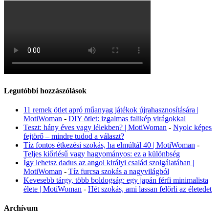
Legutóbbi hozzászólások
11 remek ötlet apró műanyag játékok újrahasznosítására |
MotiWoman
-
DIY ötlet: izgalmas falikép virágokkal
Teszt: hány éves vagy lélekben? | MotiWoman
-
Nyolc képes
fejtörő – mindre tudod a választ?
Tíz fontos étkezési szokás, ha elmúltál 40 | MotiWoman
-
Teljes kiőrlésű vagy hagyományos: ez a különbség
Így lehetsz dadus az angol királyi család szolgálatában |
MotiWoman
-
Tíz furcsa szokás a nagyvilágból
Kevesebb tárgy, több boldogság: egy japán férfi minimalista
élete | MotiWoman
-
Hét szokás, ami lassan felőrli az életedet
Archívum