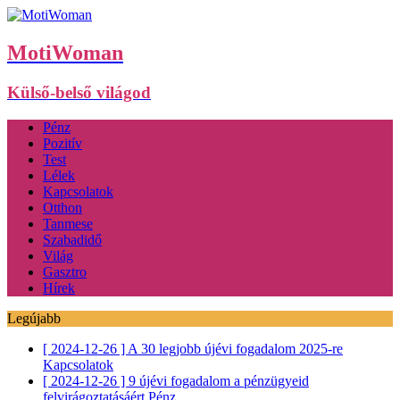
MotiWoman
Külső-belső világod
Pénz
Pozitív
Test
Lélek
Kapcsolatok
Otthon
Tanmese
Szabadidő
Világ
Gasztro
Hírek
Legújabb
[ 2024-12-26 ]
A 30 legjobb újévi fogadalom 2025-re
Kapcsolatok
[ 2024-12-26 ]
9 újévi fogadalom a pénzügyeid
felvirágoztatásáért
Pénz