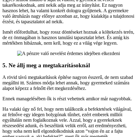
takarékoskodnak, ami nekik adja meg az irányítást. Ez nagyon
hasznos lehet, ha valami konkrét dologra gyűjtenek. A gyermekre
való átruházás nagy előnye azonban az, hogy kialakítja a tulajdonosi
érzést, és tapasztalatot ad nekik.
Ismét előfordulhat, hogy rossz döntéseket hoznak a költekezés terén,
de ez önmagában is hasznos tanulási tapasztalat lehet. És amíg kis
mértékben hibáznak, nem kell, hogy ez a világ vége legyen.
5. Ne állj meg a megtakarításoknál
A rövid távú megtakarítások építése nagyon ésszerű, de nem szabad
megállni itt. Számos módja lehet annak, hogy gyermeked számára
alapot képezz a felnőtt élet megkezdéséhez.
Ennek managelésében ők is részt vehetnek amikor már nagyobbak.
Ha valaki úgy nő fel, hogy nem találkozik a befektetések világával,
az felnőve egy idegen bolygónak tűnhet, ezért emberek milliói
egyáltalán nem foglalkoznak vele. Azzal, hogy a gyerekeknek
részesedést adunk, és beszélünk velük erről, azt eredményezheti,
hogy soha nem kell elgondolkodniuk azon “vajon én az a fajta
ember vagyok-e, aki befektet?”, mert ők már megtették.