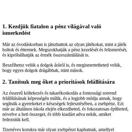
1. Kezdjük fiatalon a pénz világával való
ismerkedést
Már az óvodáskorban is játszhattok az olyan játékokat, mint a játék
boltok és éttermek. Megszokhatják a pénz kezelését és felismerését,
és kipróbálhatják az érmék összeszámlálását is.
Beszélhetsz velük a dolgok áráról is, és megismertetheted velük,
hogy egyes dolgok drágábbak, mint mások.
2. Tanítsuk meg őket a prioritások felállítására
Az ésszerű költekezés és takarékoskodás a fontossági sorrend
felállításának képességén múlik, és a legjobb módja annak, hogy
segítsük a gyerekeket e készségek fejlesztésében, a zsebpénz. Ezt
már az általános iskola elején elkezdheted, és fokozatosan építheted,
növelve a heti összeget, és több kiadást adva nekik, amiket
fedezniük kell.
Tizenéves korukra már olyan zsebpénzt kaphatnak, amellyel