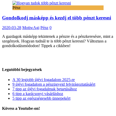
felvenni
Pénz
bejegyzéshez
Gondolkodj másképp és kezdj el több pénzt keresni
2020-03-28
MotiwAgi
Pénz
0
A gazdagok másképp tekintenek a pénzre és a pénzkeresésre, mint a
szegények. Hogyan tudnál te is több pénzt keresni? Változtass a
gondolkodásmódodon! Tippek a cikkben!
Legutóbbi bejegyzések
A 30 legjobb újévi fogadalom 2025-re
9 újévi fogadalom a pénzügyeid felvirágoztatásáért
7 tipp az újévi fogadalmak betartásához
6 tipp a karácsonyi vásárláshoz
5 tipp az egészségesebb ünnepekért
Kövess a Youtube-on!