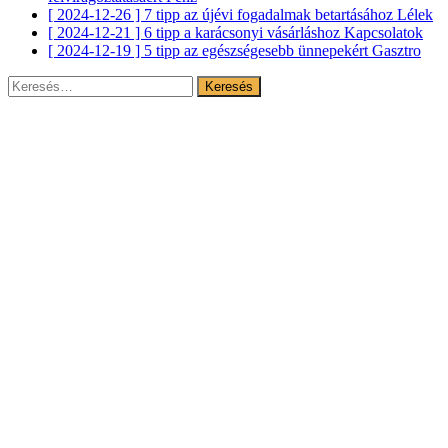
[ 2024-12-26 ]
7 tipp az újévi fogadalmak betartásához
Lélek
[ 2024-12-21 ]
6 tipp a karácsonyi vásárláshoz
Kapcsolatok
[ 2024-12-19 ]
5 tipp az egészségesebb ünnepekért
Gasztro
Keresés: