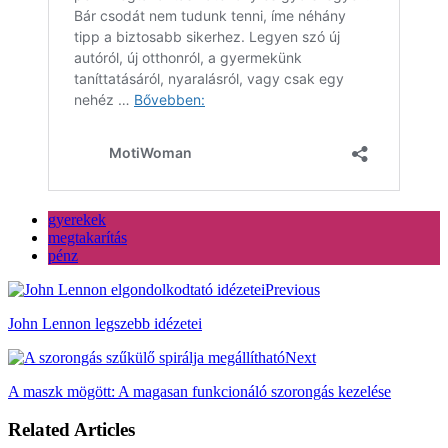
gyerekek
megtakarítás
pénz
Previous
John Lennon legszebb idézetei
Next
A maszk mögött: A magasan funkcionáló szorongás kezelése
Related Articles