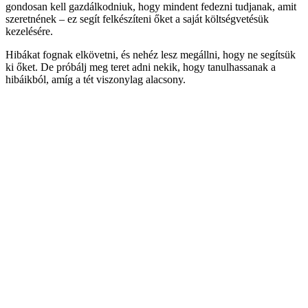
gondosan kell gazdálkodniuk, hogy mindent fedezni tudjanak, amit
szeretnének – ez segít felkészíteni őket a saját költségvetésük
kezelésére.
Hibákat fognak elkövetni, és nehéz lesz megállni, hogy ne segítsük
ki őket. De próbálj meg teret adni nekik, hogy tanulhassanak a
hibáikból, amíg a tét viszonylag alacsony.