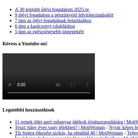
A 30 legjobb újévi fogadalom 2025-re
9 újévi fogadalom a pénzügyeid felvirágoztatásáért
7 tipp az újévi fogadalmak betartásához
6 tipp a karácsonyi vásárláshoz
5 tipp az egészségesebb ünnepekért
Kövess a Youtube-on!
Legutóbbi hozzászólások
11 remek ötlet apró műanyag játékok újrahasznosítására | Mo
Teszt: hány éves vagy lélekben? | MotiWoman
-
Nyolc képes fe
Tíz fontos étkezési szokás, ha elmúltál 40 | MotiWoman
-
Telje