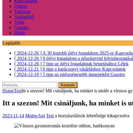
Kapcsolatok
Otthon
Tanmese
Szabadidő
Világ
Gasztro
Hírek
Legújabb
[ 2024-12-26 ]
A 30 legjobb újévi fogadalom 2025-re
Kapcsola
[ 2024-12-26 ]
9 újévi fogadalom a pénzügyeid felvirágoztatás
[ 2024-12-26 ]
7 tipp az újévi fogadalmak betartásához
Lélek
[ 2024-12-21 ]
6 tipp a karácsonyi vásárláshoz
Kapcsolatok
[ 2024-12-19 ]
5 tipp az egészségesebb ünnepekért
Gasztro
Keresés:
Home
Test
Itt a szezon! Mit csináljunk, ha minket is utolér a vírusos 
Itt a szezon! Mit csináljunk, ha minket is 
Itt
2023-11-14
MotiwAgi
Test
a hozzászólások lehetősége kikapcsolva
a
szezon!
Mit