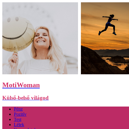
MotiWoman
Külső-belső világod
Pénz
Pozitív
Test
Lélek