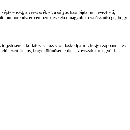
ó képtelenség, a véres széklet, a súlyos hasi fájdalom nevezhető,
yengült immunrendszerű emberek esetében nagyobb a valószínűsége, hogy
is terjedésének korlátozásához. Gondoskodj arról, hogy szappannal és
ul elő, ezért fontos, hogy különösen ebben az évszakban legyünk