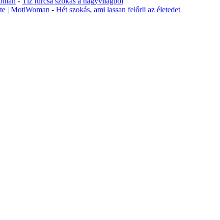
Woman
-
Tíz furcsa szokás a nagyvilágból
lete | MotiWoman
-
Hét szokás, ami lassan felőrli az életedet