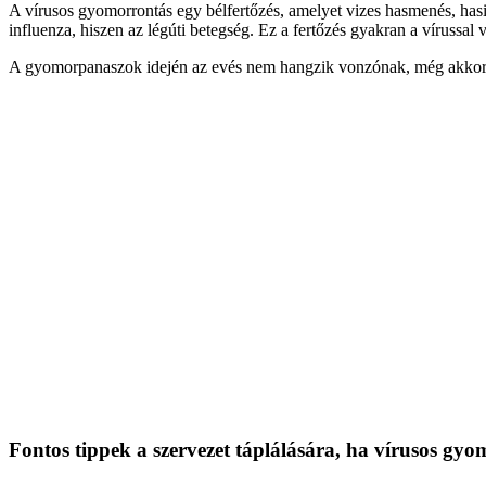
A vírusos gyomorrontás egy bélfertőzés, amelyet vizes hasmenés, has
csináljunk,
influenza, hiszen az légúti betegség. Ez a fertőzés gyakran a vírussal v
ha
minket
A gyomorpanaszok idején az evés nem hangzik vonzónak, még akkor sem,
is
utolér
a
vírusos
gyomorrontás?
bejegyzéshez
Fontos tippek a szervezet táplálására, ha vírusos gyo