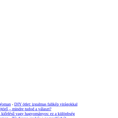
tiWoman
-
DIY ötlet: izgalmas falikép virágokkal
jtörő – mindre tudod a választ?
s kiőrlésű vagy hagyományos: ez a különbség