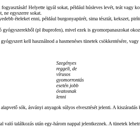
fogyasztását! Helyette igyál sokat, például húsleves levét, teát vagy kof
, ne egyszerre sokat.
ebb ételeket enni, például burgonyapürét, sima tésztát, kekszet, pirítóst
tó gyógyszerekből (pl ibuprofen), mivel ezek is gyomorpanaszokat okoz
 gyógyszert kell használnod a hasmenéses tünetek csökkentésére, vagy há
Szegényes
reggeli, de
vírusos
gyomorrontás
esetén jobb
óvatosnak
lenni
lapvető sók, ásványi anyagok súlyos elvesztését jelenti. A kiszáradás 
ussal való találkozás után egy-három nappal jelentkeznek. A tünetek leh