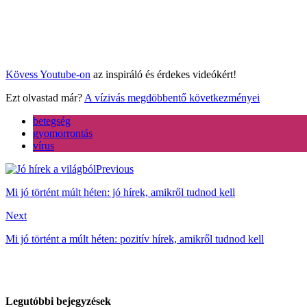
Kövess Youtube-on
az inspiráló és érdekes videókért!
Ezt olvastad már?
A vízivás megdöbbentő következményei
betegség
gyomorrontás
vírus
Previous
Mi jó történt múlt héten: jó hírek, amikről tudnod kell
Next
Mi jó történt a múlt héten: pozitív hírek, amikről tudnod kell
Legutóbbi bejegyzések