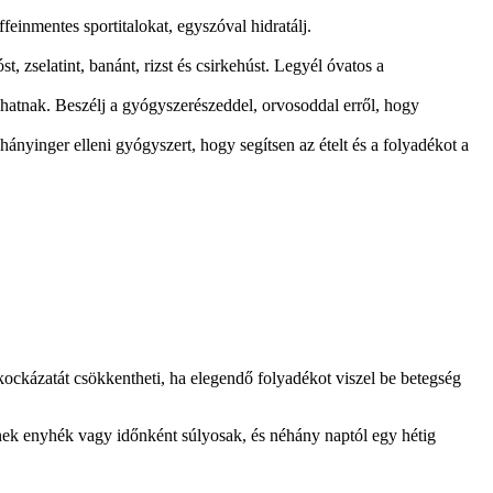
feinmentes sportitalokat, egyszóval hidratálj.
, zselatint, banánt, rizst és csirkehúst. Legyél óvatos a
hatnak. Beszélj a gyógyszerészeddel, orvosoddal erről, hogy
nyinger elleni gyógyszert, hogy segítsen az ételt és a folyadékot a
kockázatát csökkentheti, ha elegendő folyadékot viszel be betegség
etnek enyhék vagy időnként súlyosak, és néhány naptól egy hétig