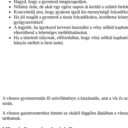
Hagyd, hogy a gyomrod megnyugodjon.
Néhány órán, de akár egy egész napon át kerüld a szilárd ételek 
Koncentrálj arra, hogy gyakran igyál kis mennyiségű folyadékot
Ha jól reagált a gyomrod a tiszta folyadékokra, kezdhetsz könnyed
gyógyszerekkel!
A legjobb, ha igyekszel keveset használni a vény nélkül kapha
elkerülhesd a lehetséges mellékhatásokat.
Ha a tüneteid súlyosak, előfordulhat, hogy vény nélkül kapható
hányás mellett is bent tartni.
A vírusos gyomorrontás fő szövődménye a kiszáradás, ami a víz és az a
során.
A vírusos gasztroenteritisz tünetei az okától függően általában a vír
tarthatnak.