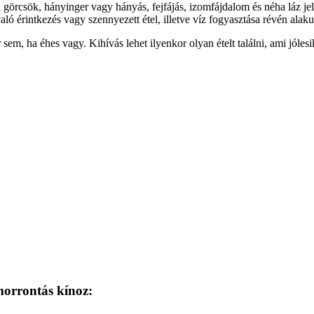
i görcsök, hányinger vagy hányás, fejfájás, izomfájdalom és néha láz
aló érintkezés vagy szennyezett étel, illetve víz fogyasztása révén alakul
 ha éhes vagy. Kihívás lehet ilyenkor olyan ételt találni, ami jólesik
morrontás kínoz: