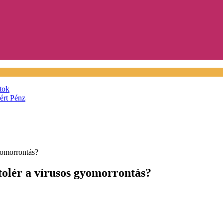
tok
áért
Pénz
gyomorrontás?
utolér a vírusos gyomorrontás?