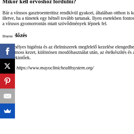
Mikor kell orvoshoz fordulni
?
Bár a vírusos gasztroenteritisz rendkívül gyakori, általában otthon is 
illetve, ha a tünetek egy hétnél tovább tartanak. Ilyen esetekben fo
a vírusos gyomorrontás miatt szövődmények lépnek fel.
Megelőzés
Shares
A személyes higiénia és az élelmiszerek megfelelő kezelése elengedhe
vízzel moss kezet, különösen mosdóhasználat után, az ételkészítés és 
körültekintőek.
forrás: https://www.mayoclinichealthsystem.org/