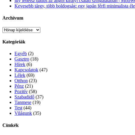
Így lehetsz dadus az angol királyi család szolgálatában | Moti
Kevesebb tárgy, több boldogság: egy japán férfi minimalista é
Archívum
Archívum
Kategóriák
Egyéb
(2)
Gasztro
(18)
Hírek
(6)
Kapcsolatok
(47)
Lélek
(69)
Otthon
(23)
Pénz
(21)
Pozitív
(58)
Szabadidő
(37)
Tanmese
(19)
Test
(44)
Világunk
(35)
Címkék