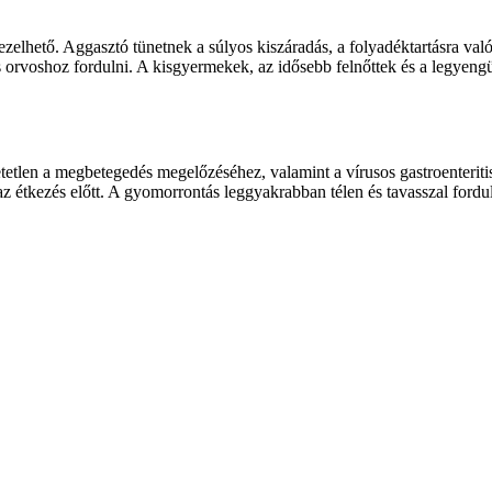
kezelhető. Aggasztó tünetnek a súlyos kiszáradás, a folyadéktartásra val
ntos orvoshoz fordulni. A kisgyermekek, az idősebb felnőttek és a leg
tetlen a megbetegedés megelőzéséhez, valamint a vírusos gastroenterit
az étkezés előtt. A gyomorrontás leggyakrabban télen és tavasszal ford