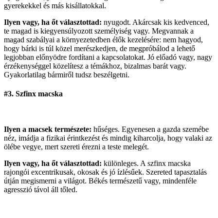
gyerekekkel és más kisállatokkal.
Ilyen vagy, ha őt választottad:
nyugodt. Akárcsak kis kedvenced,
te magad is kiegyensúlyozott személyiség vagy. Megvannak a
magad szabályai a környezetedben élők kezelésére: nem hagyod,
hogy bárki is túl közel merészkedjen, de megpróbálod a lehető
legjobban előnyödre fordítani a kapcsolatokat. Jó előadó vagy, nagy
érzékenységgel közelítesz a témákhoz, bizalmas barát vagy.
Gyakorlatilag bármiről tudsz beszélgetni.
#3. Szfinx macska
Ilyen a macsek természete:
hűséges. Egyenesen a gazda szemébe
néz, imádja a fizikai érintkezést és mindig kiharcolja, hogy valaki az
ölébe vegye, mert szereti érezni a teste melegét.
Ilyen vagy, ha őt választottad:
különleges. A szfinx macska
rajongói excentrikusak, okosak és jó ízlésűek. Szereted tapasztalás
útján megismerni a világot. Békés természetű vagy, mindenféle
agresszió távol áll tőled.