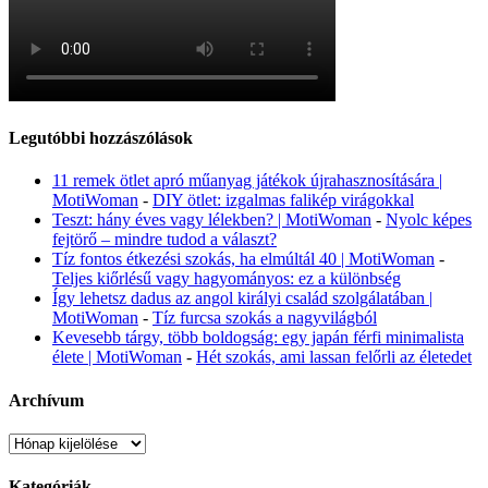
Legutóbbi hozzászólások
11 remek ötlet apró műanyag játékok újrahasznosítására |
MotiWoman
-
DIY ötlet: izgalmas falikép virágokkal
Teszt: hány éves vagy lélekben? | MotiWoman
-
Nyolc képes
fejtörő – mindre tudod a választ?
Tíz fontos étkezési szokás, ha elmúltál 40 | MotiWoman
-
Teljes kiőrlésű vagy hagyományos: ez a különbség
Így lehetsz dadus az angol királyi család szolgálatában |
MotiWoman
-
Tíz furcsa szokás a nagyvilágból
Kevesebb tárgy, több boldogság: egy japán férfi minimalista
élete | MotiWoman
-
Hét szokás, ami lassan felőrli az életedet
Archívum
Archívum
Kategóriák