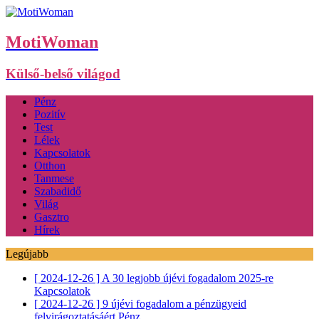
MotiWoman
Külső-belső világod
Pénz
Pozitív
Test
Lélek
Kapcsolatok
Otthon
Tanmese
Szabadidő
Világ
Gasztro
Hírek
Legújabb
[ 2024-12-26 ]
A 30 legjobb újévi fogadalom 2025-re
Kapcsolatok
[ 2024-12-26 ]
9 újévi fogadalom a pénzügyeid
felvirágoztatásáért
Pénz