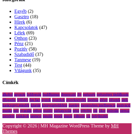
Egyéb
(2)
Gasztro
(18)
Hírek
(6)
Kapcsolatok
(47)
Lélek
(69)
Otthon
(23)
Pénz
(21)
Pozitív
(58)
Szabadidő
(37)
Tanmese
(19)
Test
(44)
Világunk
(35)
Címkék
alkohol
anyaság
boldogság
buddhizmus
depresszió
diy
egészség
egészséges táplálkozás
elfogadás
fejlődés
fun fact
gyerek
gyerekek
gyereknevelés
higiénia
idézet
idézetek
játék
karácsonyi ajándék
kitartás
környezetvédelem
magány
mesterséges intelligencia
motiváció
munka
méz
nyaralás
otthon
pozitív
párkapcsolat
pénz
rejtvény
rák
siker
spórolás
stressz
szerelem
szokások
tanmese
tanulás
tippek
utazás
változás
víz
önfejlesztés
Copyright © 2026 | MH Magazine WordPress Theme by
MH
Themes