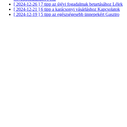
[ 2024-12-26 ]
7 tipp az újévi fogadalmak betartásához
Lélek
[ 2024-12-21 ]
6 tipp a karácsonyi vásárláshoz
Kapcsolatok
[ 2024-12-19 ]
5 tipp az egészségesebb ünnepekért
Gasztro