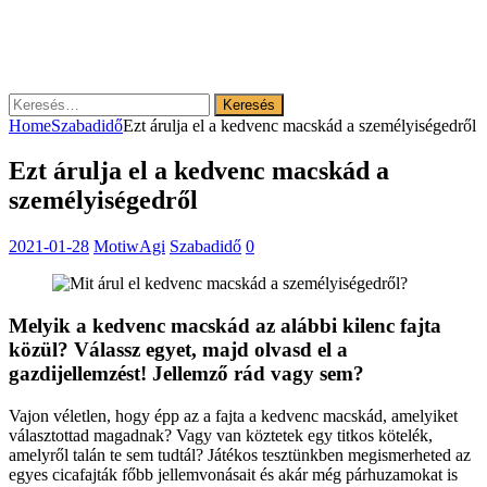
Keresés:
Home
Szabadidő
Ezt árulja el a kedvenc macskád a személyiségedről
Ezt árulja el a kedvenc macskád a
személyiségedről
2021-01-28
MotiwAgi
Szabadidő
0
Melyik a kedvenc macskád az alábbi kilenc fajta
közül? Válassz egyet, majd olvasd el a
gazdijellemzést! Jellemző rád vagy sem?
Vajon véletlen, hogy épp az a fajta a kedvenc macskád, amelyiket
választottad magadnak? Vagy van köztetek egy titkos kötelék,
amelyről talán te sem tudtál? Játékos tesztünkben megismerheted az
egyes cicafajták főbb jellemvonásait és akár még párhuzamokat is