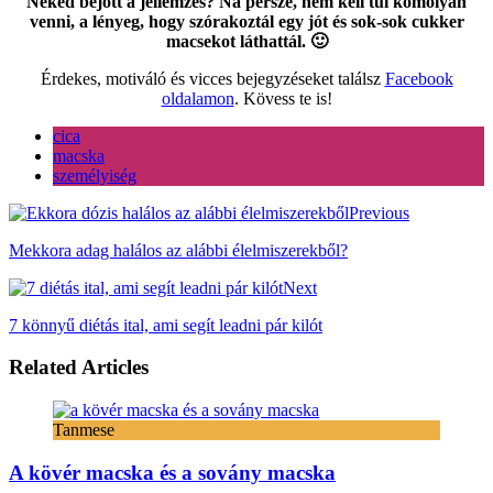
Neked bejött a jellemzés? Na persze, nem kell túl komolyan
venni, a lényeg, hogy szórakoztál egy jót és sok-sok cukker
macsekot láthattál. 🙂
Érdekes, motiváló és vicces bejegyzéseket találsz
Facebook
oldalamon
. Kövess te is!
cica
macska
személyiség
Previous
Mekkora adag halálos az alábbi élelmiszerekből?
Next
7 könnyű diétás ital, ami segít leadni pár kilót
Related Articles
Tanmese
A kövér macska és a sovány macska