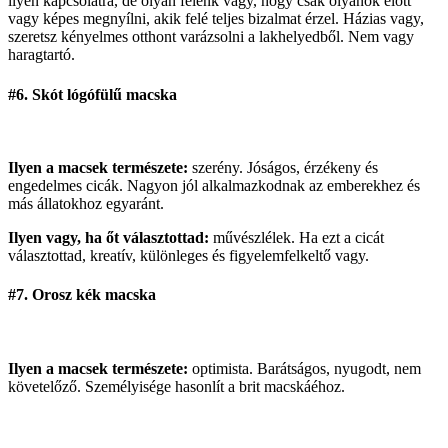
ilyen kapcsolatra, de olyan félénk vagy, hogy csak olyanok előtt
vagy képes megnyílni, akik felé teljes bizalmat érzel. Házias vagy,
szeretsz kényelmes otthont varázsolni a lakhelyedből. Nem vagy
haragtartó.
#6. Skót lógófülű macska
Ilyen a macsek természete:
szerény. Jóságos, érzékeny és
engedelmes cicák. Nagyon jól alkalmazkodnak az emberekhez és
más állatokhoz egyaránt.
Ilyen vagy, ha őt választottad:
művészlélek. Ha ezt a cicát
választottad, kreatív, különleges és figyelemfelkeltő vagy.
#7. Orosz kék macska
Ilyen a macsek természete:
optimista. Barátságos, nyugodt, nem
követelőző. Személyisége hasonlít a brit macskáéhoz.