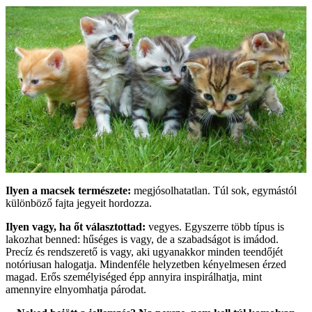
Ilyen a macsek természete:
megjósolhatatlan. Túl sok, egymástól
különböző fajta jegyeit hordozza.
Ilyen vagy, ha őt választottad:
vegyes. Egyszerre több típus is
lakozhat benned: hűséges is vagy, de a szabadságot is imádod.
Precíz és rendszerető is vagy, aki ugyanakkor minden teendőjét
notóriusan halogatja. Mindenféle helyzetben kényelmesen érzed
magad. Erős személyiséged épp annyira inspirálhatja, mint
amennyire elnyomhatja párodat.