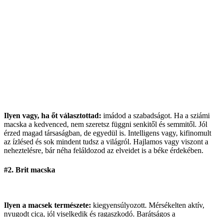
Ilyen vagy, ha őt választottad:
imádod a szabadságot. Ha a sziámi
macska a kedvenced, nem szeretsz függni senkitől és semmitől. Jól
érzed magad társaságban, de egyedül is. Intelligens vagy, kifinomult
az ízlésed és sok mindent tudsz a világról. Hajlamos vagy viszont a
neheztelésre, bár néha feláldozod az elveidet is a béke érdekében.
#2. Brit macska
Ilyen a macsek természete:
kiegyensúlyozott. Mérsékelten aktív,
nyugodt cica, jól viselkedik és ragaszkodó. Barátságos a