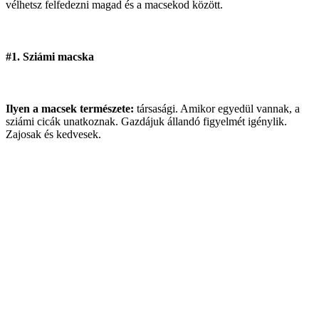
vélhetsz felfedezni magad és a macsekod között.
#1. Sziámi macska
Ilyen a macsek természete:
társasági. Amikor egyedül vannak, a
sziámi cicák unatkoznak. Gazdájuk állandó figyelmét igénylik.
Zajosak és kedvesek.