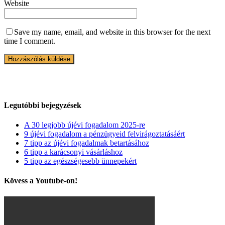
Website
Save my name, email, and website in this browser for the next
time I comment.
Legutóbbi bejegyzések
A 30 legjobb újévi fogadalom 2025-re
9 újévi fogadalom a pénzügyeid felvirágoztatásáért
7 tipp az újévi fogadalmak betartásához
6 tipp a karácsonyi vásárláshoz
5 tipp az egészségesebb ünnepekért
Kövess a Youtube-on!