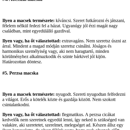
Ilyen a macsek természete:
kíváncsi. Szeret futkározni és játszani,
félelem nélkül fedezi fel a házat. Ugyanúgy jól érzi magát nagy
családban, mint egyedülálló gazdival.
Ilyen vagy, ha őt választottad:
extravagáns. Nem szeretsz úszni az
árral. Mindent a magad módján szeretsz csinálni. Jóságos és
harmonikus személyiség vagy, aki nem haragtartó, minden
körülményhez alkalmazkodik és szinte bárkivel jól kijön.
Határozottan döntesz.
#5. Perzsa macska
Ilyen a macsek természete:
nyugodt. Szereti nyugodtan felfedezni
a világot. Erős a kötelék közte és gazdája között. Nem szokott
csintalankodni.
Ilyen vagy, ha őt választottad:
flegmatikus. A perzsa cicákat
kedvelők nem szeretnek egyedül lenni, így neked is szükséged van
valakire, aki szeretetet, szerelmet, melegséget ad. Készen állsz egy