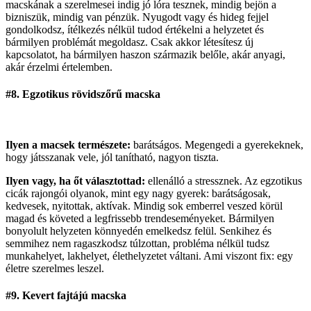
macskának a szerelmesei indig jó lóra tesznek, mindig bejön a
bizniszük, mindig van pénzük. Nyugodt vagy és hideg fejjel
gondolkodsz, ítélkezés nélkül tudod értékelni a helyzetet és
bármilyen problémát megoldasz. Csak akkor létesítesz új
kapcsolatot, ha bármilyen haszon származik belőle, akár anyagi,
akár érzelmi értelemben.
#8. Egzotikus rövidszőrű macska
Ilyen a macsek természete:
barátságos. Megengedi a gyerekeknek,
hogy játsszanak vele, jól tanítható, nagyon tiszta.
Ilyen vagy, ha őt választottad:
ellenálló a stressznek. Az egzotikus
cicák rajongói olyanok, mint egy nagy gyerek: barátságosak,
kedvesek, nyitottak, aktívak. Mindig sok emberrel veszed körül
magad és követed a legfrissebb trendeseményeket. Bármilyen
bonyolult helyzeten könnyedén emelkedsz felül. Senkihez és
semmihez nem ragaszkodsz túlzottan, probléma nélkül tudsz
munkahelyet, lakhelyet, élethelyzetet váltani. Ami viszont fix: egy
életre szerelmes leszel.
#9. Kevert fajtájú macska