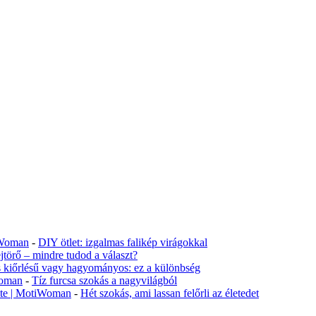
tiWoman
-
DIY ötlet: izgalmas falikép virágokkal
jtörő – mindre tudod a választ?
s kiőrlésű vagy hagyományos: ez a különbség
Woman
-
Tíz furcsa szokás a nagyvilágból
lete | MotiWoman
-
Hét szokás, ami lassan felőrli az életedet