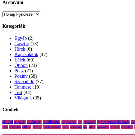
Archívum
Archívum
Kategóriák
Egyéb
(2)
Gasztro
(18)
Hírek
(6)
Kapcsolatok
(47)
Lélek
(69)
Otthon
(23)
Pénz
(21)
Pozitív
(58)
Szabadidő
(37)
Tanmese
(19)
Test
(44)
Világunk
(35)
Címkék
alkohol
anyaság
boldogság
buddhizmus
depresszió
diy
egészség
egészséges táplálkozás
el
méz
nyaralás
otthon
pozitív
párkapcsolat
pénz
rejtvény
rák
siker
spórolás
stressz
szerelem