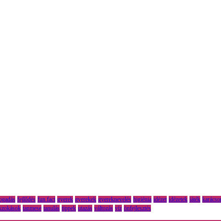
fogadás
fejlődés
fun fact
gyerek
gyerekek
gyereknevelés
higiénia
idézet
idézetek
játék
karácso
szokások
tanmese
tanulás
tippek
utazás
változás
víz
önfejlesztés