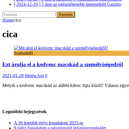
[ 2024-12-19 ]
5 tipp az egészségesebb ünnepekért
Gasztro
Keresés:
Home
cica
cica
Szabadidő
Ezt árulja el a kedvenc macskád a személyiségedről
2021-01-28
MotiwAgi
0
Melyik a kedvenc macskád az alábbi kilenc fajta közül? Válassz egyet
Legutóbbi bejegyzések
A 30 legjobb újévi fogadalom 2025-re
9 újévi fogadalom a pénzügyeid felvirágoztatásáért