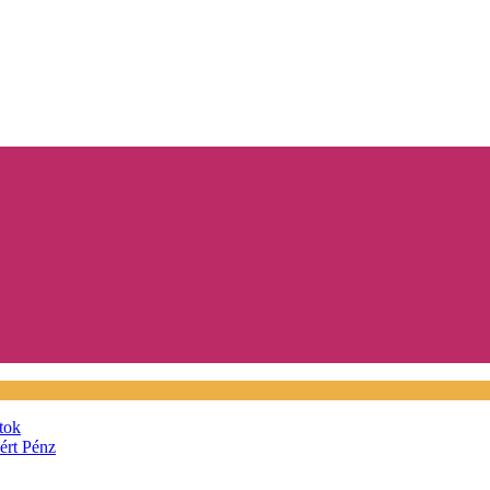
tok
áért
Pénz