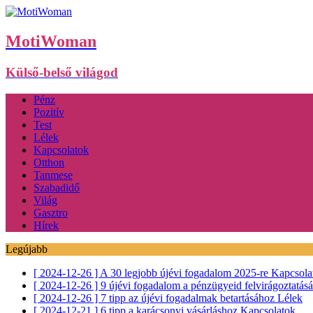
MotiWoman
Külső-belső világod
Pénz
Pozitív
Test
Lélek
Kapcsolatok
Otthon
Tanmese
Szabadidő
Világ
Gasztro
Hírek
Legújabb
[ 2024-12-26 ]
A 30 legjobb újévi fogadalom 2025-re
Kapcsola
[ 2024-12-26 ]
9 újévi fogadalom a pénzügyeid felvirágoztatás
[ 2024-12-26 ]
7 tipp az újévi fogadalmak betartásához
Lélek
[ 2024-12-21 ]
6 tipp a karácsonyi vásárláshoz
Kapcsolatok