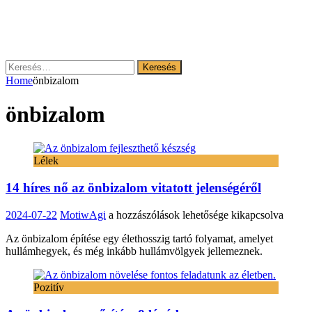
Keresés:
Home
önbizalom
önbizalom
Lélek
14 híres nő az önbizalom vitatott jelenségéről
14
2024-07-22
MotiwAgi
a hozzászólások lehetősége kikapcsolva
híres
Az önbizalom építése egy élethosszig tartó folyamat, amelyet
nő
hullámhegyek, és még inkább hullámvölgyek jellemeznek.
az
önbizalom
vitatott
Pozitív
jelenségéről
bejegyzéshez