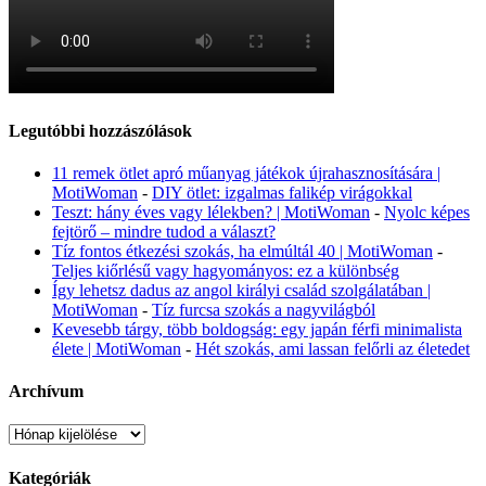
Legutóbbi hozzászólások
11 remek ötlet apró műanyag játékok újrahasznosítására |
MotiWoman
-
DIY ötlet: izgalmas falikép virágokkal
Teszt: hány éves vagy lélekben? | MotiWoman
-
Nyolc képes
fejtörő – mindre tudod a választ?
Tíz fontos étkezési szokás, ha elmúltál 40 | MotiWoman
-
Teljes kiőrlésű vagy hagyományos: ez a különbség
Így lehetsz dadus az angol királyi család szolgálatában |
MotiWoman
-
Tíz furcsa szokás a nagyvilágból
Kevesebb tárgy, több boldogság: egy japán férfi minimalista
élete | MotiWoman
-
Hét szokás, ami lassan felőrli az életedet
Archívum
Archívum
Kategóriák