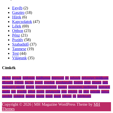
Egyéb
(2)
Gasztro
(18)
Hírek
(6)
Kapcsolatok
(47)
Lélek
(69)
Otthon
(23)
Pénz
(21)
Pozitív
(58)
Szabadidő
(37)
Tanmese
(19)
Test
(44)
Világunk
(35)
Címkék
alkohol
anyaság
boldogság
buddhizmus
depresszió
diy
egészség
egészséges táplálkozás
elfogadás
fejlődés
fun fact
gyerek
gyerekek
gyereknevelés
higiénia
idézet
idézetek
játék
karácsonyi ajándék
kitartás
környezetvédelem
magány
mesterséges intelligencia
motiváció
munka
méz
nyaralás
otthon
pozitív
párkapcsolat
pénz
rejtvény
rák
siker
spórolás
stressz
szerelem
szokások
tanmese
tanulás
tippek
utazás
változás
víz
önfejlesztés
Copyright © 2026 | MH Magazine WordPress Theme by
MH
Themes