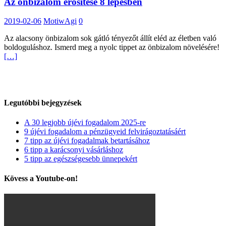
Az önbizalom erősítése 8 lépésben
2019-02-06
MotiwAgi
0
Az alacsony önbizalom sok gátló tényezőt állít eléd az életben való
boldoguláshoz. Ismerd meg a nyolc tippet az önbizalom növelésére!
[…]
Legutóbbi bejegyzések
A 30 legjobb újévi fogadalom 2025-re
9 újévi fogadalom a pénzügyeid felvirágoztatásáért
7 tipp az újévi fogadalmak betartásához
6 tipp a karácsonyi vásárláshoz
5 tipp az egészségesebb ünnepekért
Kövess a Youtube-on!