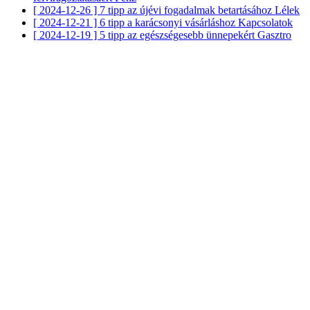
[ 2024-12-26 ]
7 tipp az újévi fogadalmak betartásához
Lélek
[ 2024-12-21 ]
6 tipp a karácsonyi vásárláshoz
Kapcsolatok
[ 2024-12-19 ]
5 tipp az egészségesebb ünnepekért
Gasztro