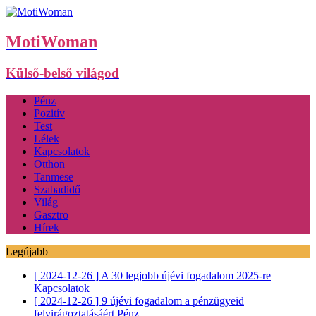
MotiWoman
Külső-belső világod
Pénz
Pozitív
Test
Lélek
Kapcsolatok
Otthon
Tanmese
Szabadidő
Világ
Gasztro
Hírek
Legújabb
[ 2024-12-26 ]
A 30 legjobb újévi fogadalom 2025-re
Kapcsolatok
[ 2024-12-26 ]
9 újévi fogadalom a pénzügyeid
felvirágoztatásáért
Pénz