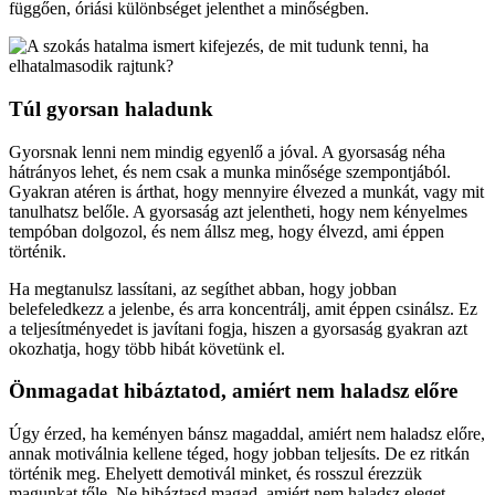
függően, óriási különbséget jelenthet a minőségben.
Túl gyorsan haladunk
Gyorsnak lenni nem mindig egyenlő a jóval. A gyorsaság néha
hátrányos lehet, és nem csak a munka minősége szempontjából.
Gyakran atéren is árthat, hogy mennyire élvezed a munkát, vagy mit
tanulhatsz belőle. A gyorsaság azt jelentheti, hogy nem kényelmes
tempóban dolgozol, és nem állsz meg, hogy élvezd, ami éppen
történik.
Ha megtanulsz lassítani, az segíthet abban, hogy jobban
belefeledkezz a jelenbe, és arra koncentrálj, amit éppen csinálsz. Ez
a teljesítményedet is javítani fogja, hiszen a gyorsaság gyakran azt
okozhatja, hogy több hibát követünk el.
Önmagadat hibáztatod, amiért nem haladsz előre
Úgy érzed, ha keményen bánsz magaddal, amiért nem haladsz előre,
annak motiválnia kellene téged, hogy jobban teljesíts. De ez ritkán
történik meg. Ehelyett demotivál minket, és rosszul érezzük
magunkat tőle. Ne hibáztasd magad, amiért nem haladsz eleget.