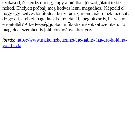
szokásod, és kérdezd meg, hogy a múltban jó szolgálatot tett-e
neked. Ehelyett próbálj meg kedves lenni magadhoz. Képzeld el,
hogy egy kedves barátoddal beszélgetsz, mondanád-e neki azokat a
dolgokat, amiket magadnak is mondanál, még akkor is, ha valamit
elrontottál? A kedvesség jobban működik másokkal szemben. És
magaddal szemben is jobb eredményekhez vezet.
forrás:
https://www.makemebetter.net/the-habits-that-are-holding-
you-back/