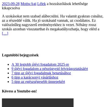
6
2023-09-28
MotiwAgi
Lélek
a hozzászólások lehetősége
rossz
kikapcsolva
szokás,
A szokásokat nem szabad alábecsülni. Ha valamit gyakran csinálsz,
amely
az a részeddé válik. Ha jó szokásaid vannak, az csodálatos. Ez
akadályozhatja
valószínűleg nagyszerű eredményekhez is vezet. Néhány rossz
a
szokás azonban visszatarthat és megakadályozhatja, hogy elérd a
boldogságodat
[…]
bejegyzéshez
Legutóbbi bejegyzések
A 30 legjobb újévi fogadalom 2025-re
9 újévi fogadalom a pénzügyeid felvirágoztatásáért
7 tipp az újévi fogadalmak betartásához
6 tipp a karácsonyi vásárláshoz
5 tipp az egészségesebb ünnepekért
Kövess a Youtube-on!