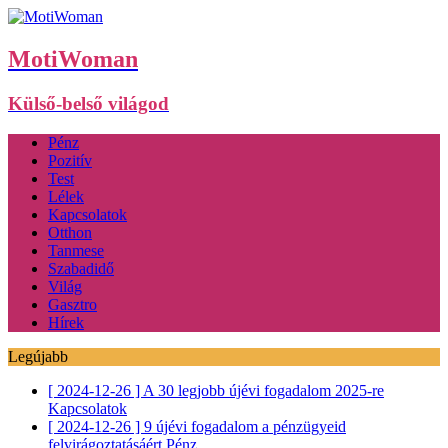
MotiWoman
Külső-belső világod
Pénz
Pozitív
Test
Lélek
Kapcsolatok
Otthon
Tanmese
Szabadidő
Világ
Gasztro
Hírek
Legújabb
[ 2024-12-26 ]
A 30 legjobb újévi fogadalom 2025-re
Kapcsolatok
[ 2024-12-26 ]
9 újévi fogadalom a pénzügyeid
felvirágoztatásáért
Pénz