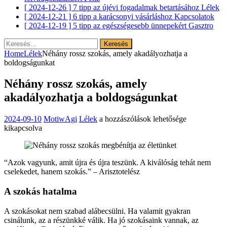
[ 2024-12-26 ]
7 tipp az újévi fogadalmak betartásához
Lélek
[ 2024-12-21 ]
6 tipp a karácsonyi vásárláshoz
Kapcsolatok
[ 2024-12-19 ]
5 tipp az egészségesebb ünnepekért
Gasztro
Keresés:
Home
Lélek
Néhány rossz szokás, amely akadályozhatja a
boldogságunkat
Néhány rossz szokás, amely
akadályozhatja a boldogságunkat
Néhány
2024-09-10
MotiwAgi
Lélek
a hozzászólások lehetősége
rossz
kikapcsolva
szokás,
amely
akadályozhatja
“Azok vagyunk, amit újra és újra teszünk. A kiválóság tehát nem
a
cselekedet, hanem szokás.” – Arisztotelész
boldogságunkat
bejegyzéshez
A szokás hatalma
A szokásokat nem szabad alábecsülni. Ha valamit gyakran
csinálunk, az a részünkké válik. Ha jó szokásaink vannak, az