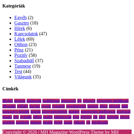
Kategóriák
Egyéb
(2)
Gasztro
(18)
Hírek
(6)
Kapcsolatok
(47)
Lélek
(69)
Otthon
(23)
Pénz
(21)
Pozitív
(58)
Szabadidő
(37)
Tanmese
(19)
Test
(44)
Világunk
(35)
Címkék
alkohol
anyaság
boldogság
buddhizmus
depresszió
diy
egészség
egészséges táplálkozás
elfogadás
fejlődés
fun fact
gyerek
gyerekek
gyereknevelés
higiénia
idézet
idézetek
játék
karácsonyi ajándék
kitartás
környezetvédelem
magány
mesterséges intelligencia
motiváció
munka
méz
nyaralás
otthon
pozitív
párkapcsolat
pénz
rejtvény
rák
siker
spórolás
stressz
szerelem
szokások
tanmese
tanulás
tippek
utazás
változás
víz
önfejlesztés
Copyright © 2026 | MH Magazine WordPress Theme by
MH