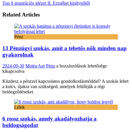
Top 8 inspirációs idézet II. Erzsébet királynőtől
Related Articles
Pénz
13 Pénzügyi szokás, amit a tehetős nők minden nap
gyakorolnak
13
2024-09-30
MotiwAgi
Pénz
a hozzászólások lehetősége
Pénzügyi
kikapcsolva
szokás,
Küzdesz a pénzzel kapcsolatos gondolkodásmóddal? A szokás lehet
amit
a kulcs, újakra van szükséged, amelyek felülírják a régi
a
beidegződéseket.
tehetős
nők
minden
Lélek
nap
gyakorolnak
6 rossz szokás, amely akadályozhatja a
bejegyzéshez
boldogságodat