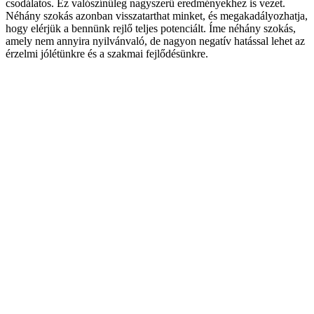
csodálatos. Ez valószínűleg nagyszerű eredményekhez is vezet.
Néhány szokás azonban visszatarthat minket, és megakadályozhatja,
hogy elérjük a bennünk rejlő teljes potenciált. Íme néhány szokás,
amely nem annyira nyilvánvaló, de nagyon negatív hatással lehet az
érzelmi jólétünkre és a szakmai fejlődésünkre.