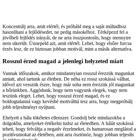
Koncentrálj arra, amit elértél, és próbáld meg a saját múltadhoz
hasonlítani a fejlődésedet, ne pedig másokéhoz. Térképezd fel a
jövőbeli fejlődés irányát, de ne arra összpontosíts, hogy mennyire
nem sikerült. Ünnepeld azt, amit elértél. Lehet, hogy elsőre furcsa
érzés lesz, de ez biztosan jobban motivál, mint a másik alternatíva.
Rosszul érzed magad a jelenlegi helyzeted miatt
Vannak időszakok, amikor mindannyian rosszul érezzük magunkat
amiatt, ahol tartunk az életben. De néha ez rossz szokássá válhat,
idővel azt vesszük észre, hogy már soha nem érezzük jól magunkat
a bőrünkben. Aggódunk, hogy nem vagyunk elegek, vagy nem
teszünk eleget. Lehet, hogy rosszul érzed magad, és ez
boldogtalanná vagy kevésbé motiválttá tesz arra, hogy megpróbálj
jobb teljesítményt nyújtani.
Ehelyett a hála tökéletes ellenszer. Gondolj bele mindazokba a
dolgokba, amelyeket értékelni tudsz az életedben. A hálát szokássá
teheti, hogy felváltja a negatív érzelmeket, és hamarosan meglátod a
pozitívumokat az életében, ami arra ösztönöz, hogy jobban teljesíts