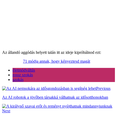
Az állandó aggódás helyett talán itt az ideje kipróbálnod ezt:
71 módja annak, hogy kényeztesd magát
életmódváltás
rossz szokás
szokás
Previous
Az AI robotok a jövőben társakká válhatnak az idősotthonokban
Next