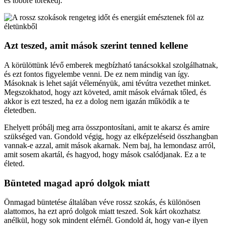
és többre törekedj.
Azt teszed, amit mások szerint tenned kellene
A körülöttünk lévő emberek megbízható tanácsokkal szolgálhatnak,
és ezt fontos figyelembe venni. De ez nem mindig van így.
Másoknak is lehet saját véleményük, ami tévútra vezethet minket.
Megszokhatod, hogy azt követed, amit mások elvárnak tőled, és
akkor is ezt teszed, ha ez a dolog nem igazán működik a te
életedben.
Ehelyett próbálj meg arra összpontosítani, amit te akarsz és amire
szükséged van. Gondold végig, hogy az elképzeléseid összhangban
vannak-e azzal, amit mások akarnak. Nem baj, ha lemondasz arról,
amit sosem akartál, és hagyod, hogy mások csalódjanak. Ez a te
életed.
Bünteted magad apró dolgok miatt
Önmagad büntetése általában véve rossz szokás, és különösen
alattomos, ha ezt apró dolgok miatt teszed. Sok kárt okozhatsz
anélkül, hogy sok mindent elérnél. Gondold át, hogy van-e ilyen