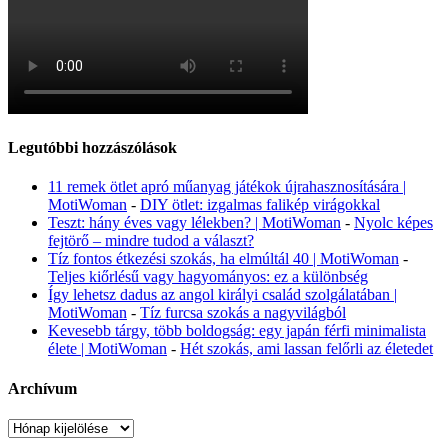
Legutóbbi hozzászólások
11 remek ötlet apró műanyag játékok újrahasznosítására |
MotiWoman
-
DIY ötlet: izgalmas falikép virágokkal
Teszt: hány éves vagy lélekben? | MotiWoman
-
Nyolc képes
fejtörő – mindre tudod a választ?
Tíz fontos étkezési szokás, ha elmúltál 40 | MotiWoman
-
Teljes kiőrlésű vagy hagyományos: ez a különbség
Így lehetsz dadus az angol királyi család szolgálatában |
MotiWoman
-
Tíz furcsa szokás a nagyvilágból
Kevesebb tárgy, több boldogság: egy japán férfi minimalista
élete | MotiWoman
-
Hét szokás, ami lassan felőrli az életedet
Archívum
Archívum