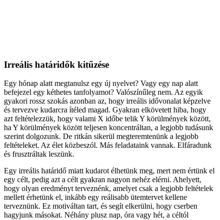
Irreális határidők kitűzése
Egy hónap alatt megtanulsz egy új nyelvet? Vagy egy nap alatt
befejezel egy kéthetes tanfolyamot? Valószínűleg nem. Az egyik
gyakori rossz szokás azonban az, hogy irreális idővonalat képzelve
és tervezve kudarcra ítéled magad. Gyakran elkövetett hiba, hogy
azt feltételezzük, hogy valami X időbe telik Y körülmények között,
ha Y körülmények között teljesen koncentráltan, a legjobb tudásunk
szerint dolgozunk. De ritkán sikerül megteremtenünk a legjobb
feltételeket. Az élet közbeszól. Más feladataink vannak. Elfáradunk
és frusztráltak leszünk.
Egy irreális határidő miatt kudarot élhetünk meg, mert nem értünk el
egy célt, pedig azt a célt gyakran nagyon nehéz elérni. Ahelyett,
hogy olyan eredményt terveznénk, amelyet csak a legjobb feltételek
mellett érhetünk el, inkább egy reálisabb ütemtervet kellene
terveznünk. Ez motiváltan tart, és segít elkerülni, hogy cserben
hagyjunk másokat. Néhány plusz nap, óra vagy hét, a céltól