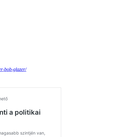
er-bob-glazer/