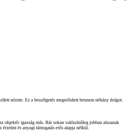
llett néznie. Ez a beszélgetés megerősített bennem néhány dolgot.
 az objektív igazság más. Bár sokan valószínűleg jobban alszanak
 érzelmi és anyagi támogatás erős alapja nélkül.