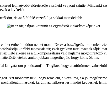
sikered legnagyobb előrejelzője a szüleid vagyoni szintje. Mindenki sz
ezek a kivételek.
rősöm, de az ő felfelé vezető útja sokkal meredekebb.
ember érthető módon nemet mond. De ez a beszélgetés arra emlékeztet, h
befolyásolja korábbi tapasztalatait; ezek gyakran tartalmaznak fájdalma
t az illető sikerre és a túlkompenzálásra való hajlama mögött rejtőző v
áttértörténeteket, amitől jobban megérthetjük, hogy kik is ők ma.
lai látogatásom paradoxonján. Tragikus, hogy a sofőrömnek valószínűl
ged. Azt mondtam neki, hogy remélem, élvezni fogja a jól megérdemelt
 meghallgatni másokat, kerülni az ítélkezést és mindig kedvesnek lenni