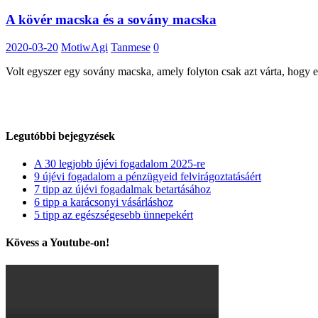
A kövér macska és a sovány macska
2020-03-20
MotiwAgi
Tanmese
0
Volt egyszer egy sovány macska, amely folyton csak azt várta, hogy el
Legutóbbi bejegyzések
A 30 legjobb újévi fogadalom 2025-re
9 újévi fogadalom a pénzügyeid felvirágoztatásáért
7 tipp az újévi fogadalmak betartásához
6 tipp a karácsonyi vásárláshoz
5 tipp az egészségesebb ünnepekért
Kövess a Youtube-on!