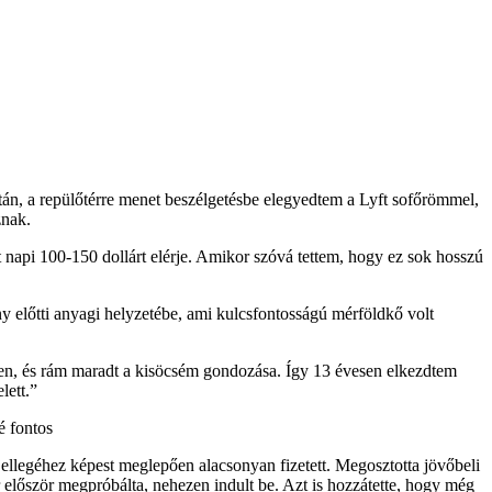
után, a repülőtérre menet beszélgetésbe elegyedtem a Lyft sofőrömmel,
znak.
t napi 100-150 dollárt elérje. Amikor szóvá tettem, hogy ez sok hosszú
 előtti anyagi helyzetébe, ami kulcsfontosságú mérföldkő volt
en, és rám maradt a kisöcsém gondozása. Így 13 évesen elkezdtem
lett.”
jellegéhez képest meglepően alacsonyan fizetett. Megosztotta jövőbeli
or először megpróbálta, nehezen indult be. Azt is hozzátette, hogy még