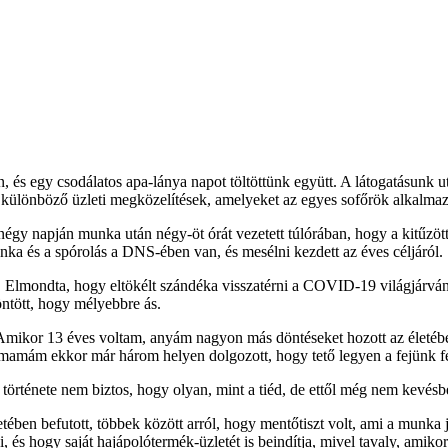
, és egy csodálatos apa-lánya napot töltöttünk együtt. A látogatásunk 
 a különböző üzleti megközelítések, amelyeket az egyes sofőrök alkalma
négy napján munka után négy-öt órát vezetett túlórában, hogy a kitűzöt
ka és a spórolás a DNS-ében van, és mesélni kezdett az éves céljáról.
Elmondta, hogy eltökélt szándéka visszatérni a COVID-19 világjárvány
öntött, hogy mélyebbre ás.
Amikor 13 éves voltam, anyám nagyon más döntéseket hozott az életéb
gymamám ekkor már három helyen dolgozott, hogy tető legyen a fejünk fe
ében befutott, többek között arról, hogy mentőtiszt volt, ami a munka 
, és hogy saját hajápolótermék-üzletét is beindítja, mivel tavaly, amik