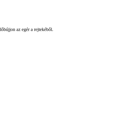
őbújjon az egér a rejtekéből.