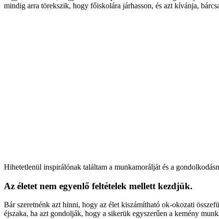
mindig arra törekszik, hogy főiskolára járhasson, és azt kívánja, bárcs
Hihetetlenül inspirálónak találtam a munkamorálját és a gondolkodás
Az életet nem egyenlő feltételek mellett kezdjük.
Bár szeretnénk azt hinni, hogy az élet kiszámítható ok-okozati össze
éjszaka, ha azt gondolják, hogy a sikerük egyszerűen a kemény munkáj