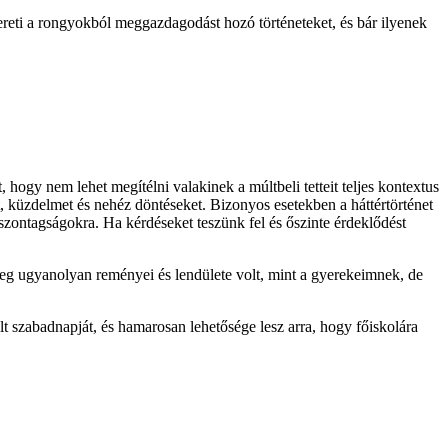
ereti a rongyokból meggazdagodást hozó történeteket, és bár ilyenek
ogy nem lehet megítélni valakinek a múltbeli tetteit teljes kontextus
t, küzdelmet és nehéz döntéseket. Bizonyos esetekben a háttértörténet
iszontagságokra. Ha kérdéseket teszünk fel és őszinte érdeklődést
eg ugyanolyan reményei és lendülete volt, mint a gyerekeimnek, de
 szabadnapját, és hamarosan lehetősége lesz arra, hogy főiskolára
.