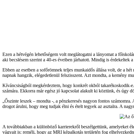
Ezen a hétvégén lehetőségem volt meglátogatni a lányomat a főiskolán
aki becslésem szerint a 40-es éveiben járhatott. Mindig is érdekeltek
Ebben az esetben a sofőrömnek teljes munkaidős állása volt, de a hét 
napnak hangzik, elégedetlenül felszisszent. Azt mondta, a kemény mun
Kíváncsiságból megkérdeztem, hogy konkrét okból takarékoskodik-e. 
számára. Ekkorra már egész jó kapcsolat alakult ki köztünk, és úgy d
„Őszinte leszek – mondta -, a pénzkeresés nagyon fontos számomra. 
drogot árulni, hogy meg tudjak élni és ételt tegyek az asztalra. A na
A továbbiakban a különböző karrierekről beszélgettünk, amelyeket élet
vágyait is: reméli, hogy az MRI képalkotás területén fog elhelyezkedni