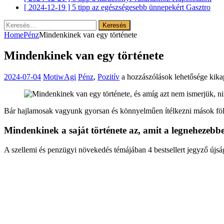
[ 2024-12-19 ]
5 tipp az egészségesebb ünnepekért
Gasztro
Keresés:
Home
Pénz
Mindenkinek van egy története
Mindenkinek van egy története
Mindenkinek
2024-07-04
MotiwAgi
Pénz
,
Pozitív
a hozzászólások lehetősége kika
van
egy
története
Bár hajlamosak vagyunk gyorsan és könnyelműen ítélkezni mások fölö
bejegyzéshez
Mindenkinek a saját története az, amit a legnehezebb
A szellemi és penzügyi növekedés témájában 4 bestsellert jegyző újs