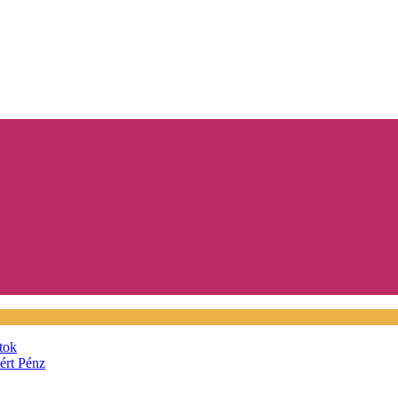
tok
áért
Pénz