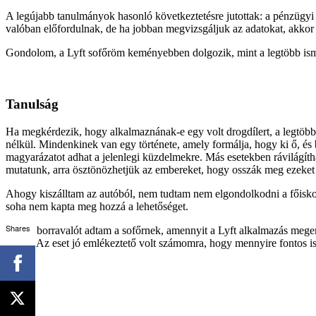
A legújabb tanulmányok hasonló következtetésre jutottak: a pénzügyi 
valóban előfordulnak, de ha jobban megvizsgáljuk az adatokat, akkor 
Gondolom, a Lyft sofőröm keményebben dolgozik, mint a legtöbb isme
Tanulság
Ha megkérdezik, hogy alkalmaznának-e egy volt drogdílert, a legtöbb 
nélkül. Mindenkinek van egy története, amely formálja, hogy ki ő, és 
magyarázatot adhat a jelenlegi küzdelmekre. Más esetekben rávilágítha
mutatunk, arra ösztönözhetjük az embereket, hogy osszák meg ezeket h
Ahogy kiszálltam az autóból, nem tudtam nem elgondolkodni a főisko
soha nem kapta meg hozzá a lehetőséget.
Shares
Annyi borravalót adtam a sofőrnek, amennyit a Lyft alkalmazás megen
járjon. Az eset jó emlékeztető volt számomra, hogy mennyire fontos is