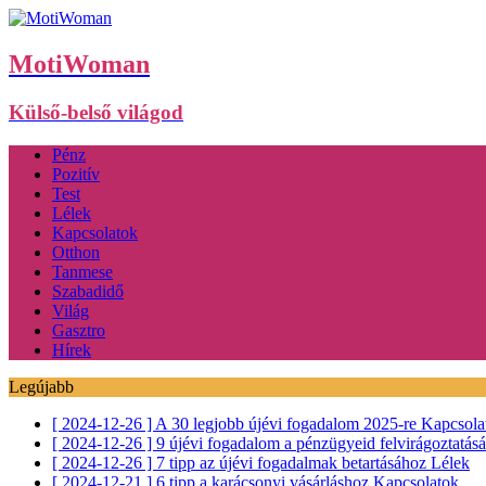
MotiWoman
Külső-belső világod
Pénz
Pozitív
Test
Lélek
Kapcsolatok
Otthon
Tanmese
Szabadidő
Világ
Gasztro
Hírek
Legújabb
[ 2024-12-26 ]
A 30 legjobb újévi fogadalom 2025-re
Kapcsola
[ 2024-12-26 ]
9 újévi fogadalom a pénzügyeid felvirágoztatás
[ 2024-12-26 ]
7 tipp az újévi fogadalmak betartásához
Lélek
[ 2024-12-21 ]
6 tipp a karácsonyi vásárláshoz
Kapcsolatok