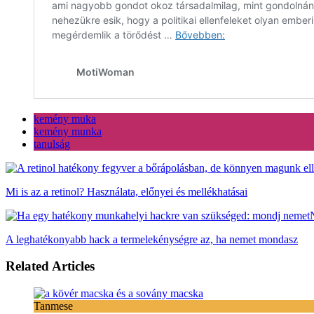
kemény muka
kemény munka
tanulság
Mi is az a retinol? Használata, előnyei és mellékhatásai
A leghatékonyabb hack a termelekénységre az, ha nemet mondasz
Related Articles
Tanmese