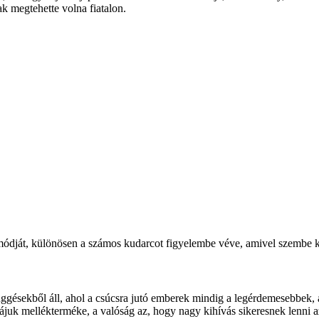
ak megtehette volna fiatalon.
módját, különösen a számos kudarcot figyelembe véve, amivel szembe ke
függésekből áll, ahol a csúcsra jutó emberek mindig a legérdemesebbek,
uk mellékterméke, a valóság az, hogy nagy kihívás sikeresnek lenni az