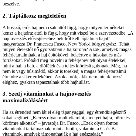
beszélve.
2. Táplálkozz megfelelően
A hosszú, erős haj nem csak attól függ, hogy milyen termékeket
kensz a hajadra; attól is függ, hogy mit viszel be a szervezetedbe. „A
hajnövesztés elősegítéséhez belülről kell táplálni a hajat” –
magyarázza Dr. Francesca Fusco, New York-i bőrgyógyász. Tehát
milyen ételektől nő gyorsabban a hajkorona? Azok, amelyek magas
fehérjetartalmúak, a haj építőkövei, beleértve a húsokat és más
forrásokat. Próbáld meg növelni a fehérjebevitelt olyan ételekkel,
mint a hal, a bab, a diófélék és a teljes kiőrlésű gabonák. Még, ha
nem is vagy húsimádó, akkor is törekedj a magas fehérjetartalmú
étrendre a siker érdekében. Azok a nők, akik nem jutnak hozzá
eléghez, gyakran tapasztalnak több hajhullást.
3. Szedj vitaminokat
a hajnövesztés
maximalizálásáért
Ha az étrended nem lát el elég tápanyaggal, egy étrendkiegészítő
sokat segíthet. „Keress olyan multivitamint, amelyet hajra, bőrre és
körömre alkottak” – javasolja Dr. Fusco. „Ezek olyan fontos
vitaminokat tartalmaznak, mint a biotin, valamint a C- és B-
vitaminok, amelyek támogathatják a haj egészségét.”