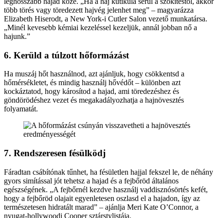
leghosszabb hajad közé. „Ha a haj kutikula sérül a szőkítéstől, akkor
több törés vagy töredezett hajvég jelenhet meg” – magyarázza
Elizabeth Hiserodt, a New York-i Cutler Salon vezető munkatársa.
„Minél kevesebb kémiai kezeléssel kezeljük, annál jobban nő a
hajunk.”
6. Kerüld a túlzott hőformázást
Ha muszáj hőt használnod, azt ajánljuk, hogy csökkentsd a
hőmérsékletet, és mindig használj hővédőt – különben azt
kockáztatod, hogy károsítod a hajad, ami töredezéshez és
göndörödéshez vezet és megakadályozhatja a hajnövesztés
folyamatát.
7. Rendszeresen fésülködj
Fáradtan csábítónak tűnhet, ha fésületlen hajjal fekszel le, de néhány
gyors simítással jót tehetsz a hajad és a fejbőröd általános
egészségének. „A fejbőrnél kezdve használj vaddisznósörtés kefét,
hogy a fejbőröd olajait egyenletesen oszlasd el a hajadon, így az
természetesen hidratált marad” – ajánlja Meri Kate O’Connor, a
nyugat-hollywoodi Cooper sztárstylistája.