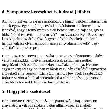
4. Samponozz kevesebbet és hidratálj többet
Az, hogy milyen gyakran samponozod a hajad, valóban hatással van
annak egészségére. „A hajmosás heti két-három alkalommal teszi
lehetővé, hogy a természetes olajok behatoljanak a hajadba, így az
hidratálódni és javítani tudja magát” – magyarázza Ken Paves, egy
Los Angeles-i sztárfodrász. A gyors dúsabb és teltebb kinézetű
hajhoz válassz olyan sampont, amelyen „volumennövelő” vagy
„dúsító” felirat szerepel.
Ha rendszeresen bevonjuk a szálakat selymes mélykondicionálóval
vagy hajmaszkkal, illetve hajpakolással, az szintén segíthet
megelőzni a károsodást, miközben a szálakat kibontja. Hetente
egyszer kenj fel egy boltban vásárolt vagy házikészítésű hajmaszkot
a tövektől a hajvégekig: Liana Zingarino, New York-i szabadúszó
fodrász szerint a fahéjjal serkentheted a vérkeringést, így gyorsan
erősebb és hosszabb hajat eredményezhetsz.
5. Hagyj fel a szőkítéssel
Bármennyire is elegánsan néz ki a platinaszőke haj, a sötétebb
árnyalatról a világos szőkére váltás állhat közéd és a lehető