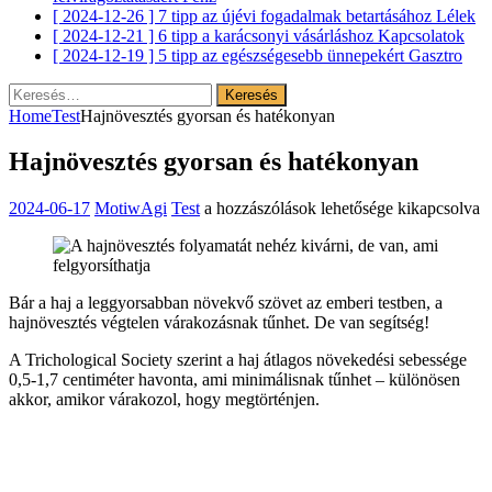
[ 2024-12-26 ]
7 tipp az újévi fogadalmak betartásához
Lélek
[ 2024-12-21 ]
6 tipp a karácsonyi vásárláshoz
Kapcsolatok
[ 2024-12-19 ]
5 tipp az egészségesebb ünnepekért
Gasztro
Keresés:
Home
Test
Hajnövesztés gyorsan és hatékonyan
Hajnövesztés gyorsan és hatékonyan
Hajnövesztés
2024-06-17
MotiwAgi
Test
a hozzászólások lehetősége kikapcsolva
gyorsan
és
hatékonyan
bejegyzéshez
Bár a haj a leggyorsabban növekvő szövet az emberi testben, a
hajnövesztés végtelen várakozásnak tűnhet. De van segítség!
A Trichological Society szerint a haj átlagos növekedési sebessége
0,5-1,7 centiméter havonta, ami minimálisnak tűnhet – különösen
akkor, amikor várakozol, hogy megtörténjen.