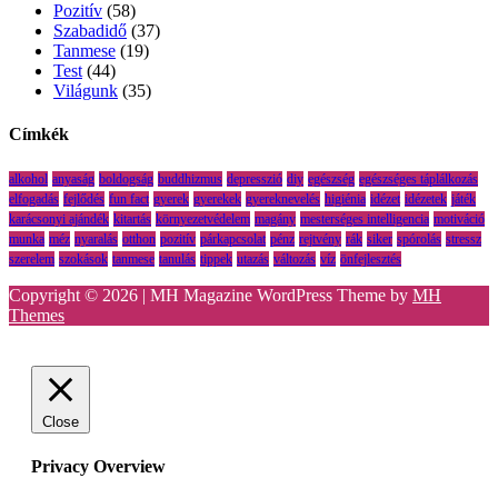
Pozitív
(58)
Szabadidő
(37)
Tanmese
(19)
Test
(44)
Világunk
(35)
Címkék
alkohol
anyaság
boldogság
buddhizmus
depresszió
diy
egészség
egészséges táplálkozás
elfogadás
fejlődés
fun fact
gyerek
gyerekek
gyereknevelés
higiénia
idézet
idézetek
játék
karácsonyi ajándék
kitartás
környezetvédelem
magány
mesterséges intelligencia
motiváció
munka
méz
nyaralás
otthon
pozitív
párkapcsolat
pénz
rejtvény
rák
siker
spórolás
stressz
szerelem
szokások
tanmese
tanulás
tippek
utazás
változás
víz
önfejlesztés
Copyright © 2026 | MH Magazine WordPress Theme by
MH
Themes
Close
Privacy Overview