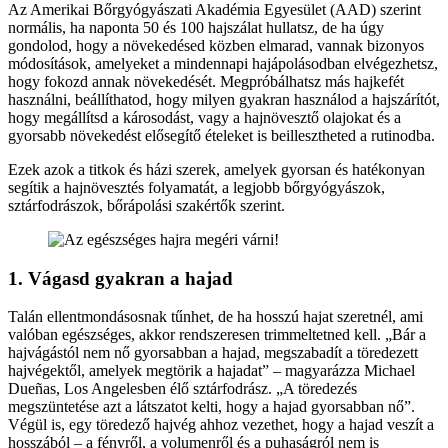
Az Amerikai Bőrgyógyászati Akadémia Egyesület (AAD) szerint
normális, ha naponta 50 és 100 hajszálat hullatsz, de ha úgy
gondolod, hogy a növekedésed közben elmarad, vannak bizonyos
módosítások, amelyeket a mindennapi hajápolásodban elvégezhetsz,
hogy fokozd annak növekedését. Megpróbálhatsz más hajkefét
használni, beállíthatod, hogy milyen gyakran használod a hajszárítót,
hogy megállítsd a károsodást, vagy a hajnövesztő olajokat és a
gyorsabb növekedést elősegítő ételeket is beillesztheted a rutinodba.
Ezek azok a titkok és házi szerek, amelyek gyorsan és hatékonyan
segítik a hajnövesztés folyamatát, a legjobb bőrgyógyászok,
sztárfodrászok, bőrápolási szakértők szerint.
1. Vágasd gyakran a hajad
Talán ellentmondásosnak tűnhet, de ha hosszú hajat szeretnél, ami
valóban egészséges, akkor rendszeresen trimmeltetned kell. „Bár a
hajvágástól nem nő gyorsabban a hajad, megszabadít a töredezett
hajvégektől, amelyek megtörik a hajadat” – magyarázza Michael
Dueñas, Los Angelesben élő sztárfodrász. „A töredezés
megszüntetése azt a látszatot kelti, hogy a hajad gyorsabban nő”.
Végül is, egy töredező hajvég ahhoz vezethet, hogy a hajad veszít a
hosszából – a fényről, a volumenről és a puhaságról nem is