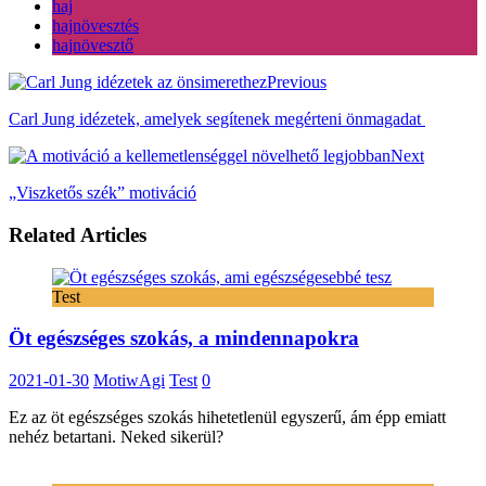
haj
hajnövesztés
hajnövesztő
Previous
Carl Jung idézetek, amelyek segítenek megérteni önmagadat
Next
„Viszketős szék” motiváció
Related Articles
Test
Öt egészséges szokás, a mindennapokra
2021-01-30
MotiwAgi
Test
0
Ez az öt egészséges szokás hihetetlenül egyszerű, ám épp emiatt
nehéz betartani. Neked sikerül?