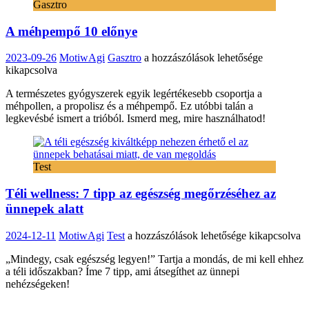
Gasztro
A méhpempő 10 előnye
A
2023-09-26
MotiwAgi
Gasztro
a hozzászólások lehetősége
méhpempő
kikapcsolva
10
A természetes gyógyszerek egyik legértékesebb csoportja a
előnye
méhpollen, a propolisz és a méhpempő. Ez utóbbi talán a
bejegyzéshez
legkevésbé ismert a trióból. Ismerd meg, mire használhatod!
Test
Téli wellness: 7 tipp az egészség megőrzéséhez az
ünnepek alatt
Téli
2024-12-11
MotiwAgi
Test
a hozzászólások lehetősége kikapcsolva
wellness:
„Mindegy, csak egészség legyen!” Tartja a mondás, de mi kell ehhez
7
a téli időszakban? Íme 7 tipp, ami átsegíthet az ünnepi
tipp
nehézségeken!
az
egészség