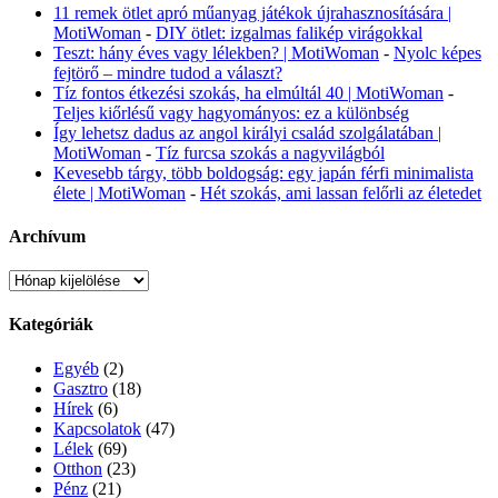
11 remek ötlet apró műanyag játékok újrahasznosítására |
MotiWoman
-
DIY ötlet: izgalmas falikép virágokkal
Teszt: hány éves vagy lélekben? | MotiWoman
-
Nyolc képes
fejtörő – mindre tudod a választ?
Tíz fontos étkezési szokás, ha elmúltál 40 | MotiWoman
-
Teljes kiőrlésű vagy hagyományos: ez a különbség
Így lehetsz dadus az angol királyi család szolgálatában |
MotiWoman
-
Tíz furcsa szokás a nagyvilágból
Kevesebb tárgy, több boldogság: egy japán férfi minimalista
élete | MotiWoman
-
Hét szokás, ami lassan felőrli az életedet
Archívum
Archívum
Kategóriák
Egyéb
(2)
Gasztro
(18)
Hírek
(6)
Kapcsolatok
(47)
Lélek
(69)
Otthon
(23)
Pénz
(21)