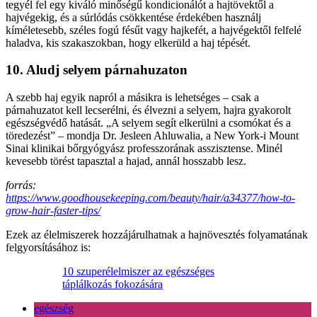
tegyél fel egy kiváló minőségű kondicionálót a hajtövektől a
hajvégekig, és a súrlódás csökkentése érdekében használj
kíméletesebb, széles fogú fésűt vagy hajkefét, a hajvégektől felfelé
haladva, kis szakaszokban, hogy elkerüld a haj tépését.
10. Aludj selyem párnahuzaton
A szebb haj egyik napról a másikra is lehetséges – csak a
párnahuzatot kell lecserélni, és élvezni a selyem, hajra gyakorolt
egészségvédő hatását. „A selyem segít elkerülni a csomókat és a
töredezést” – mondja Dr. Jesleen Ahluwalia, a New York-i Mount
Sinai klinikai bőrgyógyász professzorának asszisztense. Minél
kevesebb törést tapasztal a hajad, annál hosszabb lesz.
forrás:
https://www.goodhousekeeping.com/beauty/hair/a34377/how-to-
grow-hair-faster-tips/
Ezek az élelmiszerek hozzájárulhatnak a hajnövesztés folyamatának
felgyorsításához is:
10 szuperélelmiszer az egészséges
táplálkozás fokozására
egészség