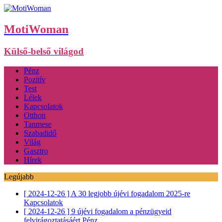
MotiWoman
Külső-belső világod
Pénz
Pozitív
Test
Lélek
Kapcsolatok
Otthon
Tanmese
Szabadidő
Világ
Gasztro
Hírek
Legújabb
[ 2024-12-26 ]
A 30 legjobb újévi fogadalom 2025-re
Kapcsolatok
[ 2024-12-26 ]
9 újévi fogadalom a pénzügyeid
felvirágoztatásáért
Pénz