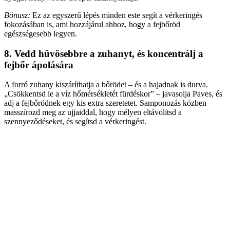
Bónusz:
Ez az egyszerű lépés minden este segít a vérkeringés
fokozásában is, ami hozzájárul ahhoz, hogy a fejbőröd
egészségesebb legyen.
8. Vedd hűvösebbre a zuhanyt, és koncentrálj a
fejbőr ápolására
A forró zuhany kiszáríthatja a bőrödet – és a hajadnak is durva.
„Csökkentsd le a víz hőmérsékletét fürdéskor” – javasolja Paves, és
adj a fejbőrödnek egy kis extra szeretetet. Samponozás közben
masszírozd meg az ujjaiddal, hogy mélyen eltávolítsd a
szennyeződéseket, és segítsd a vérkeringést.