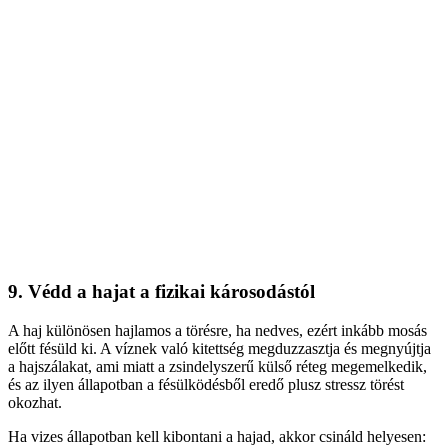
9. Védd a hajat a fizikai károsodástól
A haj különösen hajlamos a törésre, ha nedves, ezért inkább mosás
előtt fésüld ki. A víznek való kitettség megduzzasztja és megnyújtja
a hajszálakat, ami miatt a zsindelyszerű külső réteg megemelkedik,
és az ilyen állapotban a fésülködésből eredő plusz stressz törést
okozhat.
Ha vizes állapotban kell kibontani a hajad, akkor csináld helyesen: