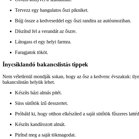
Tervezz egy hangulatos őszi pikniket.
Bújj össze a kedveseddel egy őszi randira az autósmoziban.
Díszítsd fel a verandát az őszre.
Látogass el egy helyi farmra.
Faragjatok tököt.
Ínycsiklandó bakancslistás tippek
Nem véletlenül mondják sokan, hogy az ősz a kedvenc évszakuk: ilyenko
bakancslistán helyük lehet.
Készíts házi almás pitét.
Süss sütőtök ízű desszertet.
Próbáld ki, hogy otthon elkészíted a saját sütőtök fűszeres lattéd
Készíts kandírozott almát.
Pirítsd meg a saját tökmagodat.