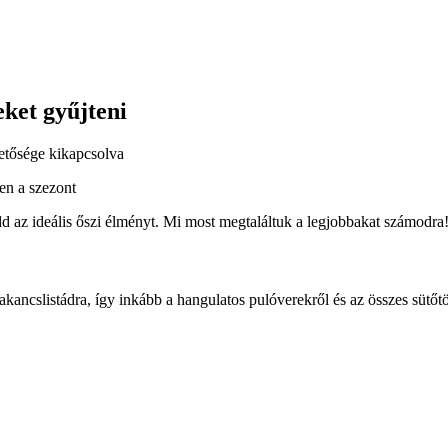
eket gyűjteni
etősége kikapcsolva
dd az ideális őszi élményt. Mi most megtaláltuk a legjobbakat számodra
kancslistádra, így inkább a hangulatos pulóverekről és az összes sütőt