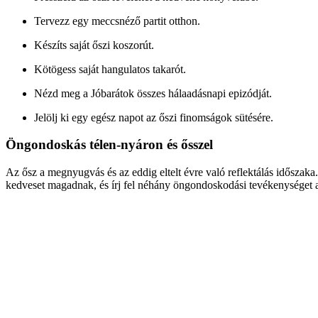
Tervezz egy meccsnéző partit otthon.
Készíts saját őszi koszorút.
Kötögess saját hangulatos takarót.
Nézd meg a Jóbarátok összes hálaadásnapi epizódját.
Jelölj ki egy egész napot az őszi finomságok sütésére.
Öngondoskás télen-nyáron és ősszel
Az ősz a megnyugvás és az eddig eltelt évre való reflektálás időszak
kedveset magadnak, és írj fel néhány öngondoskodási tevékenységet a 