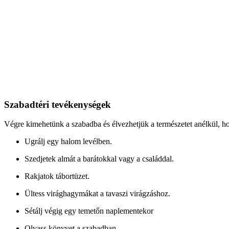
Szabadtéri tevékenységek
Végre kimehetünk a szabadba és élvezhetjük a természetet anélkül, ho
Ugrálj egy halom levélben.
Szedjetek almát a barátokkal vagy a családdal.
Rakjatok tábortüzet.
Ültess virághagymákat a tavaszi virágzáshoz.
Sétálj végig egy temetőn naplementekor
Olvass könyvet a szabadban.