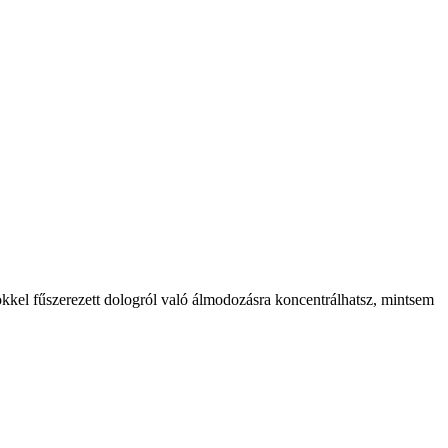
!
ökkel fűszerezett dologról való álmodozásra koncentrálhatsz, mintsem