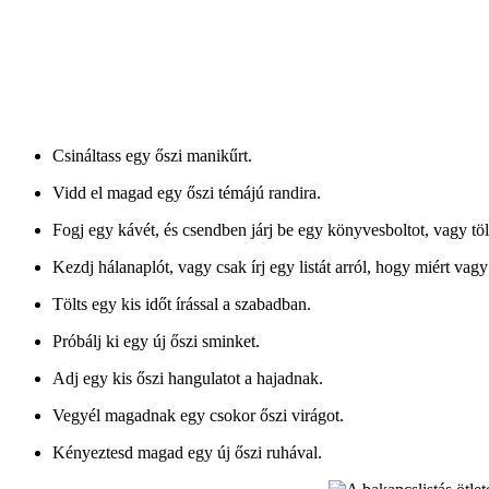
Csináltass egy őszi manikűrt.
Vidd el magad egy őszi témájú randira.
Fogj egy kávét, és csendben járj be egy könyvesboltot, vagy tölt
Kezdj hálanaplót, vagy csak írj egy listát arról, hogy miért vagy
Tölts egy kis időt írással a szabadban.
Próbálj ki egy új őszi sminket.
Adj egy kis őszi hangulatot a hajadnak.
Vegyél magadnak egy csokor őszi virágot.
Kényeztesd magad egy új őszi ruhával.