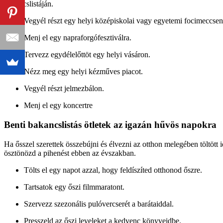
bakancslistáján.
Vegyél részt egy helyi középiskolai vagy egyetemi focimeccsen
Menj el egy napraforgófesztiválra.
Tervezz egydélelőttöt egy helyi vásáron.
Nézz meg egy helyi kézműves piacot.
Vegyél részt jelmezbálon.
Menj el egy koncertre
Benti bakancslistás ötletek az igazán hűvös napokra
Ha ősszel szerettek összebújni és élvezni az otthon melegében töltött
ösztönözd a pihenést ebben az évszakban.
Tölts el egy napot azzal, hogy feldíszíted otthonod őszre.
Tartsatok egy őszi filmmaratont.
Szervezz szezonális pulóvercserét a barátaiddal.
Presszeld az őszi leveleket a kedvenc könyveidbe.