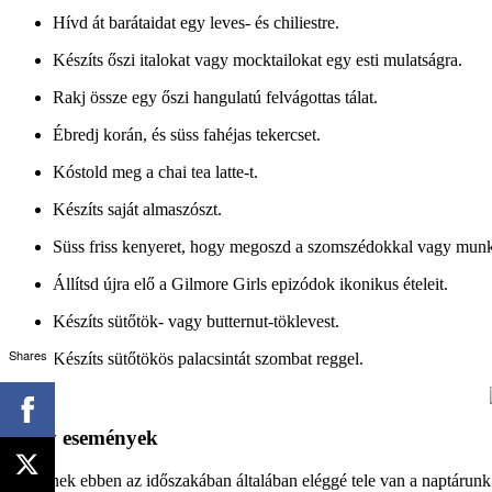
Hívd át barátaidat egy leves- és chiliestre.
Készíts őszi italokat vagy mocktailokat egy esti mulatságra.
Rakj össze egy őszi hangulatú felvágottas tálat.
Ébredj korán, és süss fahéjas tekercset.
Kóstold meg a chai tea latte-t.
Készíts saját almaszószt.
Süss friss kenyeret, hogy megoszd a szomszédokkal vagy munk
Állítsd újra elő a Gilmore Girls epizódok ikonikus ételeit.
Készíts sütőtök- vagy butternut-töklevest.
Shares
Készíts sütőtökös palacsintát szombat reggel.
Nagy események
Az évnek ebben az időszakában általában eléggé tele van a naptárunk