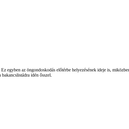
a. Ez egyben az öngondoskodás előtérbe helyezésének ideje is, miközbe
bakancslistádra idén ősszel.