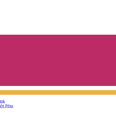
tok
áért
Pénz