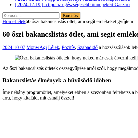
[ 2024-12-19 ]
5 tipp az egészségesebb ünnepekért
Gasztro
Keresés:
Home
Lélek
60 őszi bakancslistás ötlet, ami segít emlékeket gyűjteni
60 őszi bakancslistás ötlet, ami segít emlék
60
2024-10-07
MotiwAgi
Lélek
,
Pozitív
,
Szabadidő
a hozzászólások leh
őszi
bakancslistás
ötlet,
Az őszi bakancslistás ötletek összegyűjtése arról szól, hogy megálmo
ami
segít
Bakancslistás élmények a hűvösödő időben
emlékeket
gyűjteni
bejegyzéshez
Íme néhány programötlet, amelyeket ebben a szezonban feltehetsz a ba
arra, hogy kitaláld, mit csinálj ősszel!