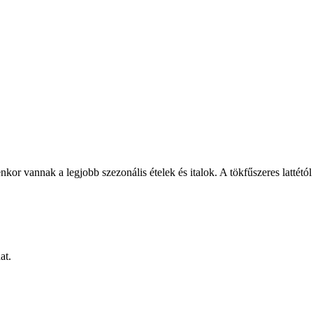
r vannak a legjobb szezonális ételek és italok. A tökfűszeres lattétól
at.