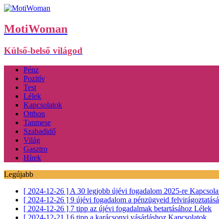
MotiWoman
Külső-belső világod
Pénz
Pozitív
Test
Lélek
Kapcsolatok
Otthon
Tanmese
Szabadidő
Világ
Gasztro
Hírek
Legújabb
[ 2024-12-26 ]
A 30 legjobb újévi fogadalom 2025-re
Kapcsola
[ 2024-12-26 ]
9 újévi fogadalom a pénzügyeid felvirágoztatás
[ 2024-12-26 ]
7 tipp az újévi fogadalmak betartásához
Lélek
[ 2024-12-21 ]
6 tipp a karácsonyi vásárláshoz
Kapcsolatok