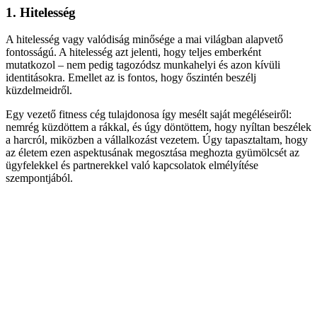
1. Hitelesség
A hitelesség vagy valódiság minősége a mai világban alapvető
fontosságú. A hitelesség azt jelenti, hogy teljes emberként
mutatkozol – nem pedig tagozódsz munkahelyi és azon kívüli
identitásokra. Emellet az is fontos, hogy őszintén beszélj
küzdelmeidről.
Egy vezető fitness cég tulajdonosa így mesélt saját megéléseiről:
nemrég küzdöttem a rákkal, és úgy döntöttem, hogy nyíltan beszélek
a harcról, miközben a vállalkozást vezetem. Úgy tapasztaltam, hogy
az életem ezen aspektusának megosztása meghozta gyümölcsét az
ügyfelekkel és partnerekkel való kapcsolatok elmélyítése
szempontjából.