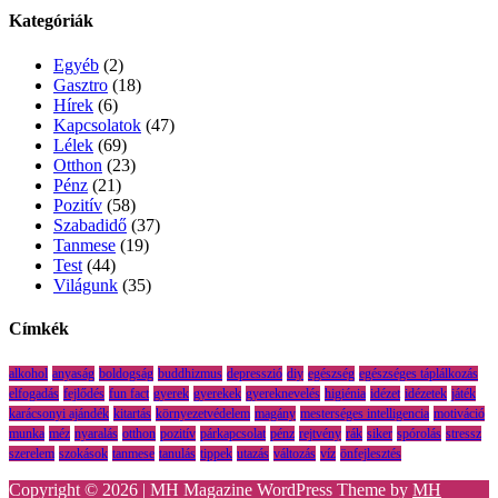
Kategóriák
Egyéb
(2)
Gasztro
(18)
Hírek
(6)
Kapcsolatok
(47)
Lélek
(69)
Otthon
(23)
Pénz
(21)
Pozitív
(58)
Szabadidő
(37)
Tanmese
(19)
Test
(44)
Világunk
(35)
Címkék
alkohol
anyaság
boldogság
buddhizmus
depresszió
diy
egészség
egészséges táplálkozás
elfogadás
fejlődés
fun fact
gyerek
gyerekek
gyereknevelés
higiénia
idézet
idézetek
játék
karácsonyi ajándék
kitartás
környezetvédelem
magány
mesterséges intelligencia
motiváció
munka
méz
nyaralás
otthon
pozitív
párkapcsolat
pénz
rejtvény
rák
siker
spórolás
stressz
szerelem
szokások
tanmese
tanulás
tippek
utazás
változás
víz
önfejlesztés
Copyright © 2026 | MH Magazine WordPress Theme by
MH