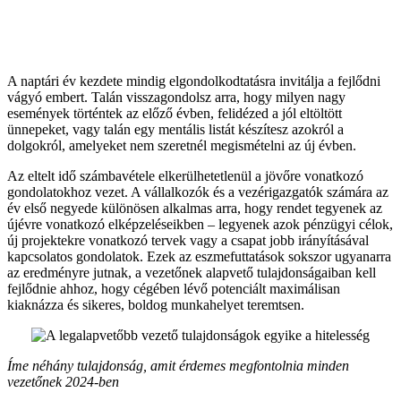
A naptári év kezdete mindig elgondolkodtatásra invitálja a fejlődni
vágyó embert. Talán visszagondolsz arra, hogy milyen nagy
események történtek az előző évben, felidézed a jól eltöltött
ünnepeket, vagy talán egy mentális listát készítesz azokról a
dolgokról, amelyeket nem szeretnél megismételni az új évben.
Az eltelt idő számbavétele elkerülhetetlenül a jövőre vonatkozó
gondolatokhoz vezet. A vállalkozók és a vezérigazgatók számára az
év első negyede különösen alkalmas arra, hogy rendet tegyenek az
újévre vonatkozó elképzeléseikben – legyenek azok pénzügyi célok,
új projektekre vonatkozó tervek vagy a csapat jobb irányításával
kapcsolatos gondolatok. Ezek az eszmefuttatások sokszor ugyanarra
az eredményre jutnak, a vezetőnek alapvető tulajdonságaiban kell
fejlődnie ahhoz, hogy cégében lévő potenciált maximálisan
kiaknázza és sikeres, boldog munkahelyet teremtsen.
Íme néhány tulajdonság, amit érdemes megfontolnia minden
vezetőnek 2024-ben