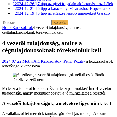
[ 2024-12-26 ]
7 tipp az újévi fogadalmak betartásához
Lélek
[ 2024-12-21 ]
6 tipp a karácsonyi vásárláshoz
Kapcsolatok
[ 2024-12-19 ]
5 tipp az egészségesebb ünnepekért
Gasztro
Keresés:
Home
Kapcsolatok
4 vezetői tulajdonság, amire a
cégtulajdonosoknak törekedniük kell
4 vezetői tulajdonság, amire a
cégtulajdonosoknak törekedniük kell
4
2024-07-22
MotiwAgi
Kapcsolatok
,
Pénz
,
Pozitív
a hozzászólások
vezetői
lehetősége kikapcsolva
tulajdonság,
amire
a
cégtulajdonosokna
Mi teszi a főnököt főnökké? És mi teszi jó főnökké? Íme 4 vezetői
törekedniük
tulajdonság, amely megkülönbözteti a jó munkáltatót a rossztól.
kell
bejegyzéshez
A vezetői tulajdonságok, amelyekre figyelnünk kell
A vállalkozói lét meredek tanulási görbével jár, mondja Alexandra