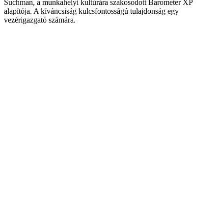
Suchman, a munkahelyi kultúrára szakosodott Barometer XP
alapítója. A kíváncsiság kulcsfontosságú tulajdonság egy
vezérigazgató számára.