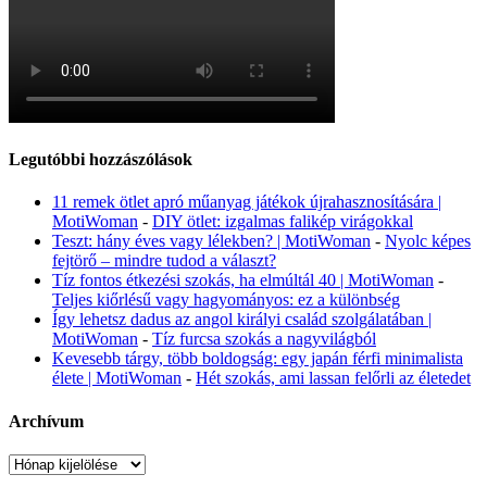
Legutóbbi hozzászólások
11 remek ötlet apró műanyag játékok újrahasznosítására |
MotiWoman
-
DIY ötlet: izgalmas falikép virágokkal
Teszt: hány éves vagy lélekben? | MotiWoman
-
Nyolc képes
fejtörő – mindre tudod a választ?
Tíz fontos étkezési szokás, ha elmúltál 40 | MotiWoman
-
Teljes kiőrlésű vagy hagyományos: ez a különbség
Így lehetsz dadus az angol királyi család szolgálatában |
MotiWoman
-
Tíz furcsa szokás a nagyvilágból
Kevesebb tárgy, több boldogság: egy japán férfi minimalista
élete | MotiWoman
-
Hét szokás, ami lassan felőrli az életedet
Archívum
Archívum