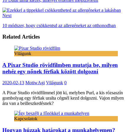
10 Dalai láma idézet, amelyet érdemes megszívlelni
Next
10 módszer, hogy csökkentsd az allergéneket az otthonodban
Related Articles
Világunk
A Pixar Studio rövidfilmben mutatja be, milyen
nehéz egy nőnek férfiak között dolgozni
2020-02-13
MotiwAgi
Világunk
0
A Pixar Studio rövidfilmmel jött ki, melyben Purl, a kis rózsaszín
gombolyag egy férfiak uralta cégnél kezd dolgozni. Vajon milyen
ára van a beilleszkedésnek?
Kapcsolatok
Hogyan húzzak határokat a munkahelyemen?