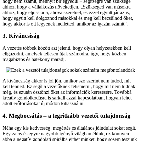
hogy nem számít, mennyit bír egyedül – segítségre van szüksége
ahhoz, hogy a vállalkozás növekedjen. „Szükséged van másokra
ahhoz, hogy eljuss oda, ahova szeretnél, és ezzel együtt jár az is,
hogy együtt kell dolgoznod másokkal és meg kell becsülnöd őket,
hogy akkor is ott legyenek melletted, amikor az igazán számít”.
3. Kíváncsiság
A vezetés többek között azt jelenti, hogy olyan helyzetekben kell
eligazodni, amelyek teljesen újak számodra, úgy, hogy közben
magabiztos és hatékony maradj.
A kíváncsiság akkor is jól jön, amikor szó szerint nem tudod, mit
kell tenned. Ez segít a vezetőknek felismerni, hogy mit nem tudnak
még, és ezután ösztönzi őket az információk keresésére. Továbbá
kreatív gondolkodásra is sarkall azzal kapcsolatban, hogyan lehet
adott erőforrásokat új módon kihasználni.
4. Megbocsátás – a legritkább vezetői tulajdonság
Néha egy kis kedvesség, megértés és általános jóindulat sokat segít.
Egy zajos és egyre nagyobb igényű világban élünk, ez könnyen
abba a negatív gondolati spirálba ejthet minket, hogy sosem teszünk