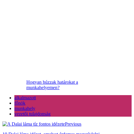
Hogyan húzzak határokat a
munkahelyemen?
alkalmazott
főnök
munkahely
vezetői tulajdonság
Previous