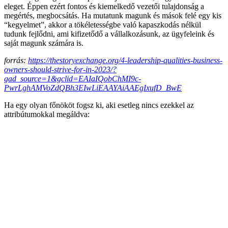
eleget. Éppen ezért fontos és kiemelkedő vezetői tulajdonság a
megértés, megbocsátás. Ha mutatunk magunk és mások felé egy kis
“kegyelmet”, akkor a tökéletességbe való kapaszkodás nélkül
tudunk fejlődni, ami kifizetődő a vállalkozásunk, az ügyfeleink és
saját magunk számára is.
forrás:
https://thestoryexchange.org/4-leadership-qualities-business-
owners-should-strive-for-in-2023/?
gad_source=1&gclid=EAIaIQobChMI9c-
PwrLghAMVoZdQBh3EIwLiEAAYAiAAEgIxufD_BwE
Ha egy olyan főnököt fogsz ki, aki esetleg nincs ezekkel az
attribútumokkal megáldva: