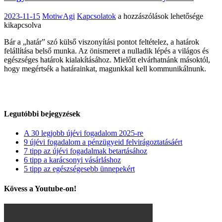
Hogyan
2023-11-15
MotiwAgi
Kapcsolatok
a hozzászólások lehetősége
húzzak
kikapcsolva
határokat
Bár a „határ” szó külső viszonyítási pontot feltételez, a határok
a
felállítása belső munka. Az önismeret a nulladik lépés a világos és
munkahelyemen?
egészséges határok kialakításához. Mielőtt elvárhatnánk másoktól,
bejegyzéshez
hogy megértsék a határainkat, magunkkal kell kommunikálnunk.
Legutóbbi bejegyzések
A 30 legjobb újévi fogadalom 2025-re
9 újévi fogadalom a pénzügyeid felvirágoztatásáért
7 tipp az újévi fogadalmak betartásához
6 tipp a karácsonyi vásárláshoz
5 tipp az egészségesebb ünnepekért
Kövess a Youtube-on!