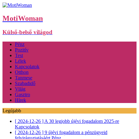
MotiWoman
Külső-belső világod
Pénz
Pozitív
Test
Lélek
Kapcsolatok
Otthon
Tanmese
Szabadidő
Világ
Gasztro
Hírek
Legújabb
[ 2024-12-26 ]
A 30 legjobb újévi fogadalom 2025-re
Kapcsolatok
[ 2024-12-26 ]
9 újévi fogadalom a pénzügyeid
felvirágoztatásáért
Pénz