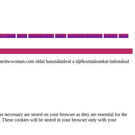
nyi ajándék
kitartás
környezetvédelem
magány
mesterséges intelligencia
motiváció
munka
tiwwoman.com oldal használatával a tájékoztatásunkat tudomásul
s necessary are stored on your browser as they are essential for the
e. These cookies will be stored in your browser only with your