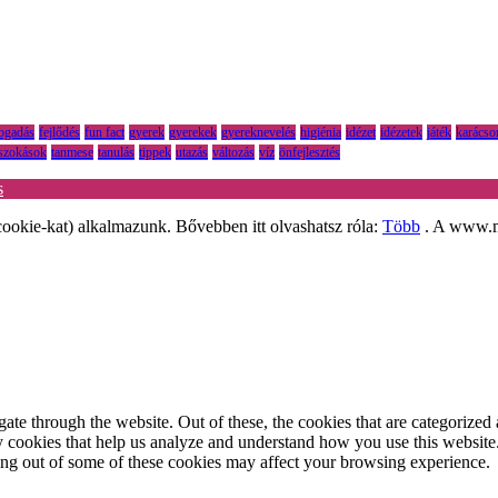
fogadás
fejlődés
fun fact
gyerek
gyerekek
gyereknevelés
higiénia
idézet
idézetek
játék
karácso
szokások
tanmese
tanulás
tippek
utazás
változás
víz
önfejlesztés
s
ookie-kat) alkalmazunk. Bővebben itt olvashatsz róla:
Több
. A www.mo
e through the website. Out of these, the cookies that are categorized a
rty cookies that help us analyze and understand how you use this websit
ting out of some of these cookies may affect your browsing experience.