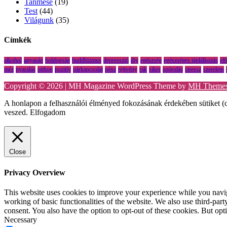
Tanmese
(19)
Test
(44)
Világunk
(35)
Címkék
alkohol
anyaság
boldogság
buddhizmus
depresszió
diy
egészség
egészséges táplálkozás
el
méz
nyaralás
otthon
pozitív
párkapcsolat
pénz
rejtvény
rák
siker
spórolás
stressz
szerelem
Copyright © 2026 | MH Magazine WordPress Theme by
MH Theme
A honlapon a felhasználói élményed fokozásának érdekében sütiket (c
veszed.
Elfogadom
Close
Privacy Overview
This website uses cookies to improve your experience while you navigat
working of basic functionalities of the website. We also use third-pa
consent. You also have the option to opt-out of these cookies. But op
Necessary