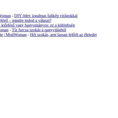
tiWoman
-
DIY ötlet: izgalmas falikép virágokkal
jtörő – mindre tudod a választ?
s kiőrlésű vagy hagyományos: ez a különbség
Woman
-
Tíz furcsa szokás a nagyvilágból
lete | MotiWoman
-
Hét szokás, ami lassan felőrli az életedet