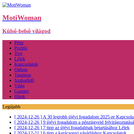
MotiWoman
Külső-belső világod
Pénz
Pozitív
Test
Lélek
Kapcsolatok
Otthon
Tanmese
Szabadidő
Világ
Gasztro
Hírek
Legújabb
[ 2024-12-26 ]
A 30 legjobb újévi fogadalom 2025-re
Kapcsola
[ 2024-12-26 ]
9 újévi fogadalom a pénzügyeid felvirágoztatás
[ 2024-12-26 ]
7 tipp az újévi fogadalmak betartásához
Lélek
[ 2024-12-21 ]
6 tipp a karácsonyi vásárláshoz
Kapcsolatok