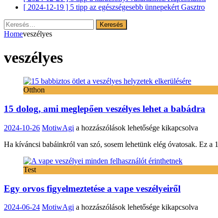
[ 2024-12-19 ]
5 tipp az egészségesebb ünnepekért
Gasztro
Keresés:
Home
veszélyes
veszélyes
Otthon
15 dolog, ami meglepően veszélyes lehet a babádra
15
2024-10-26
MotiwAgi
a hozzászólások lehetősége kikapcsolva
dolog,
Ha kíváncsi babáinkról van szó, sosem lehetünk elég óvatosak. Ez a 1
ami
meglepően
veszélyes
Test
lehet
a
Egy orvos figyelmeztetése a vape veszélyeiről
babádra
bejegyzéshez
Egy
2024-06-24
MotiwAgi
a hozzászólások lehetősége kikapcsolva
orvos