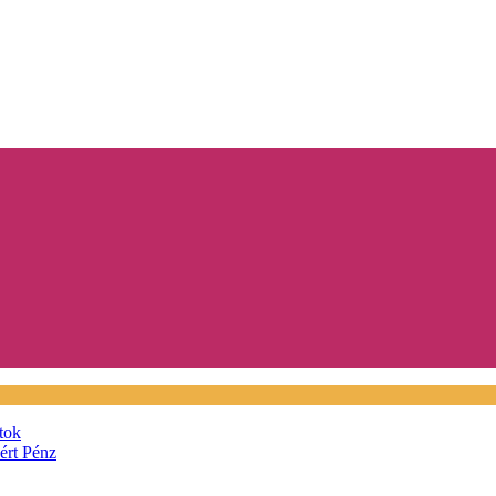
tok
áért
Pénz