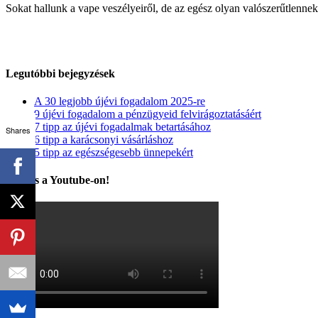
Sokat hallunk a vape veszélyeiről, de az egész olyan valószerűtlennek,
figyelmeztetése
a
vape
veszélyeiről
bejegyzéshez
Legutóbbi bejegyzések
A 30 legjobb újévi fogadalom 2025-re
9 újévi fogadalom a pénzügyeid felvirágoztatásáért
7 tipp az újévi fogadalmak betartásához
Shares
6 tipp a karácsonyi vásárláshoz
5 tipp az egészségesebb ünnepekért
Kövess a Youtube-on!