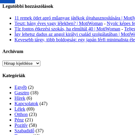
Legutóbbi hozzászólások
11 remek ötlet apró műanyag játékok újrahasznosítására | Mo
Teszt: hány éves vagy lélekben? | MotiWoman
-
Nyolc képes fe
Tíz fontos étkezési szokás, ha elmúltál 40 | MotiWoman
-
Telje
Így lehetsz dadus az angol királyi család szolgálatában | Moti
Kevesebb tárgy, több boldogság: egy japán férfi minimalista é
Archívum
Archívum
Kategóriák
Egyéb
(2)
Gasztro
(18)
Hírek
(6)
Kapcsolatok
(47)
Lélek
(69)
Otthon
(23)
Pénz
(21)
Pozitív
(58)
Szabadidő
(37)