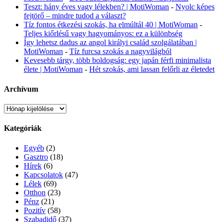
Teszt: hány éves vagy lélekben? | MotiWoman
-
Nyolc képes
fejtörő – mindre tudod a választ?
Tíz fontos étkezési szokás, ha elmúltál 40 | MotiWoman
-
Teljes kiőrlésű vagy hagyományos: ez a különbség
Így lehetsz dadus az angol királyi család szolgálatában |
MotiWoman
-
Tíz furcsa szokás a nagyvilágból
Kevesebb tárgy, több boldogság: egy japán férfi minimalista
élete | MotiWoman
-
Hét szokás, ami lassan felőrli az életedet
Archívum
Archívum
Kategóriák
Egyéb
(2)
Gasztro
(18)
Hírek
(6)
Kapcsolatok
(47)
Lélek
(69)
Otthon
(23)
Pénz
(21)
Pozitív
(58)
Szabadidő
(37)