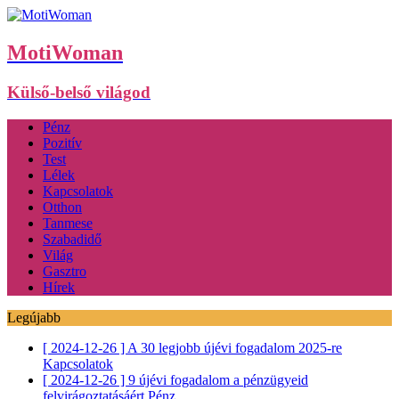
MotiWoman
Külső-belső világod
Pénz
Pozitív
Test
Lélek
Kapcsolatok
Otthon
Tanmese
Szabadidő
Világ
Gasztro
Hírek
Legújabb
[ 2024-12-26 ]
A 30 legjobb újévi fogadalom 2025-re
Kapcsolatok
[ 2024-12-26 ]
9 újévi fogadalom a pénzügyeid
felvirágoztatásáért
Pénz