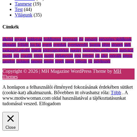
Tanmese
(19)
Test
(44)
Világunk
(35)
Címkék
alkohol
anyaság
boldogság
buddhizmus
depresszió
diy
egészség
egészséges táplálkozás
elfogadás
fejlődés
fun fact
gyerek
gyerekek
gyereknevelés
higiénia
idézet
idézetek
játék
karácsonyi ajándék
kitartás
környezetvédelem
magány
mesterséges intelligencia
motiváció
munka
méz
nyaralás
otthon
pozitív
párkapcsolat
pénz
rejtvény
rák
siker
spórolás
stressz
szerelem
szokások
tanmese
tanulás
tippek
utazás
változás
víz
önfejlesztés
Copyright © 2026 | MH Magazine WordPress Theme by
MH
Themes
A honlapon a felhasználói élményed fokozásának érdekében sütiket
(cookie-kat) alkalmazunk. Bővebben itt olvashatsz róla:
Több
. A
www.motiwwoman.com oldal használatával a tájékoztatásunkat
tudomásul veszed.
Elfogadom
Close