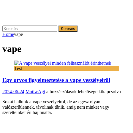
Keresés:
Home
vape
vape
Test
Egy orvos figyelmeztetése a vape veszélyeiről
Egy
2024-06-24
MotiwAgi
a hozzászólások lehetősége kikapcsolva
orvos
Sokat hallunk a vape veszélyeiről, de az egész olyan
figyelmeztetése
valószerűtlennek, távolinak tűnik, amíg nem minket vagy
a
szeretteinket éri baj miatta.
vape
veszélyeiről
bejegyzéshez