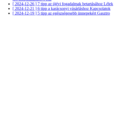
[ 2024-12-26 ]
7 tipp az újévi fogadalmak betartásához
Lélek
[ 2024-12-21 ]
6 tipp a karácsonyi vásárláshoz
Kapcsolatok
[ 2024-12-19 ]
5 tipp az egészségesebb ünnepekért
Gasztro