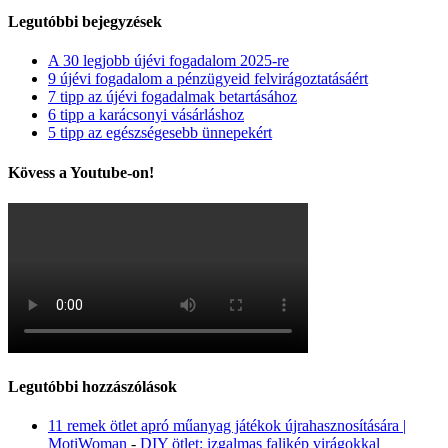
Legutóbbi bejegyzések
A 30 legjobb újévi fogadalom 2025-re
9 újévi fogadalom a pénzügyeid felvirágoztatásáért
7 tipp az újévi fogadalmak betartásához
6 tipp a karácsonyi vásárláshoz
5 tipp az egészségesebb ünnepekért
Kövess a Youtube-on!
Legutóbbi hozzászólások
11 remek ötlet apró műanyag játékok újrahasznosítására |
MotiWoman
-
DIY ötlet: izgalmas falikép virágokkal