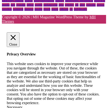
karácsonyi ajándék
kitartás
környezetvédelem
magány
mesterséges intelligencia
motiváció
munka
méz
nyaralás
otthon
pozitív
párkapcsolat
pénz
rejtvény
rák
siker
spórolás
stressz
szerelem
szokások
tanmese
tanulás
tippek
utazás
változás
víz
önfejlesztés
Copyright © 2026 | MH Magazine WordPress Theme by
MH
Themes
Close
Privacy Overview
This website uses cookies to improve your experience while
you navigate through the website. Out of these, the cookies
that are categorized as necessary are stored on your browser
as they are essential for the working of basic functionalities of
the website. We also use third-party cookies that help us
analyze and understand how you use this website. These
cookies will be stored in your browser only with your
consent. You also have the option to opt-out of these cookies.
But opting out of some of these cookies may affect your
browsing experience.
Necessary