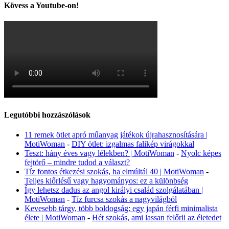
Kövess a Youtube-on!
Legutóbbi hozzászólások
11 remek ötlet apró műanyag játékok újrahasznosítására |
MotiWoman
-
DIY ötlet: izgalmas falikép virágokkal
Teszt: hány éves vagy lélekben? | MotiWoman
-
Nyolc képes
fejtörő – mindre tudod a választ?
Tíz fontos étkezési szokás, ha elmúltál 40 | MotiWoman
-
Teljes kiőrlésű vagy hagyományos: ez a különbség
Így lehetsz dadus az angol királyi család szolgálatában |
MotiWoman
-
Tíz furcsa szokás a nagyvilágból
Kevesebb tárgy, több boldogság: egy japán férfi minimalista
élete | MotiWoman
-
Hét szokás, ami lassan felőrli az életedet