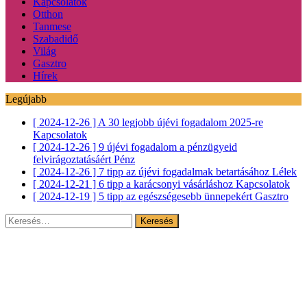
Kapcsolatok
Otthon
Tanmese
Szabadidő
Világ
Gasztro
Hírek
Legújabb
[ 2024-12-26 ]
A 30 legjobb újévi fogadalom 2025-re
Kapcsolatok
[ 2024-12-26 ]
9 újévi fogadalom a pénzügyeid
felvirágoztatásáért
Pénz
[ 2024-12-26 ]
7 tipp az újévi fogadalmak betartásához
Lélek
[ 2024-12-21 ]
6 tipp a karácsonyi vásárláshoz
Kapcsolatok
[ 2024-12-19 ]
5 tipp az egészségesebb ünnepekért
Gasztro
Keresés: