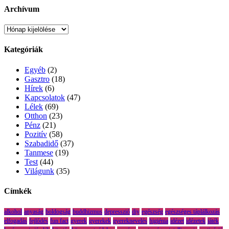
Archívum
Archívum
Kategóriák
Egyéb
(2)
Gasztro
(18)
Hírek
(6)
Kapcsolatok
(47)
Lélek
(69)
Otthon
(23)
Pénz
(21)
Pozitív
(58)
Szabadidő
(37)
Tanmese
(19)
Test
(44)
Világunk
(35)
Címkék
alkohol
anyaság
boldogság
buddhizmus
depresszió
diy
egészség
egészséges táplálkozás
elfogadás
fejlődés
fun fact
gyerek
gyerekek
gyereknevelés
higiénia
idézet
idézetek
játék