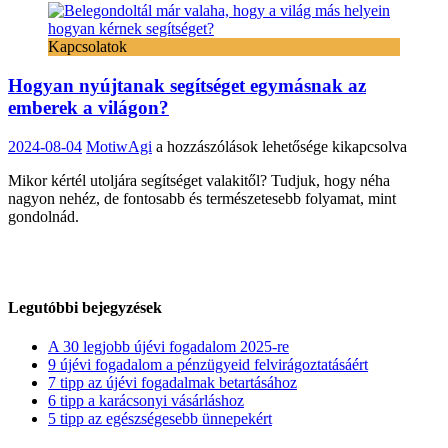
Kapcsolatok
Hogyan nyújtanak segítséget egymásnak az
emberek a világon?
Hogyan
2024-08-04
MotiwAgi
a hozzászólások lehetősége kikapcsolva
nyújtanak
Mikor kértél utoljára segítséget valakitől? Tudjuk, hogy néha
segítséget
nagyon nehéz, de fontosabb és természetesebb folyamat, mint
egymásnak
gondolnád.
az
emberek
a
világon?
bejegyzéshez
Legutóbbi bejegyzések
A 30 legjobb újévi fogadalom 2025-re
9 újévi fogadalom a pénzügyeid felvirágoztatásáért
7 tipp az újévi fogadalmak betartásához
6 tipp a karácsonyi vásárláshoz
5 tipp az egészségesebb ünnepekért