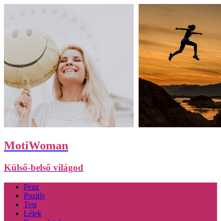
MotiWoman
Külső-belső világod
Pénz
Pozitív
Test
Lélek