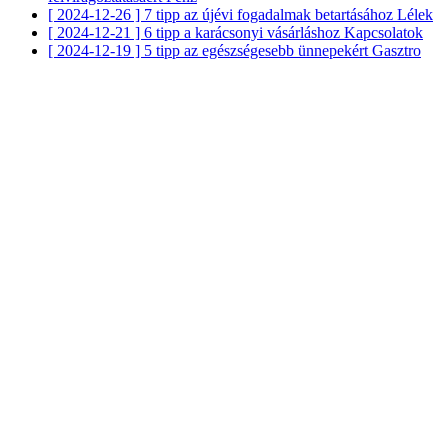
[ 2024-12-26 ]
7 tipp az újévi fogadalmak betartásához
Lélek
[ 2024-12-21 ]
6 tipp a karácsonyi vásárláshoz
Kapcsolatok
[ 2024-12-19 ]
5 tipp az egészségesebb ünnepekért
Gasztro