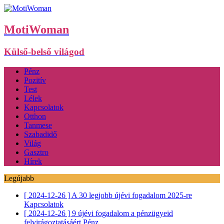
MotiWoman
Külső-belső világod
Pénz
Pozitív
Test
Lélek
Kapcsolatok
Otthon
Tanmese
Szabadidő
Világ
Gasztro
Hírek
Legújabb
[ 2024-12-26 ]
A 30 legjobb újévi fogadalom 2025-re
Kapcsolatok
[ 2024-12-26 ]
9 újévi fogadalom a pénzügyeid
felvirágoztatásáért
Pénz