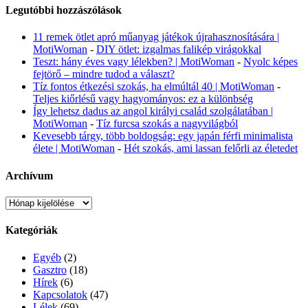
Legutóbbi hozzászólások
11 remek ötlet apró műanyag játékok újrahasznosítására |
MotiWoman
-
DIY ötlet: izgalmas falikép virágokkal
Teszt: hány éves vagy lélekben? | MotiWoman
-
Nyolc képes
fejtörő – mindre tudod a választ?
Tíz fontos étkezési szokás, ha elmúltál 40 | MotiWoman
-
Teljes kiőrlésű vagy hagyományos: ez a különbség
Így lehetsz dadus az angol királyi család szolgálatában |
MotiWoman
-
Tíz furcsa szokás a nagyvilágból
Kevesebb tárgy, több boldogság: egy japán férfi minimalista
élete | MotiWoman
-
Hét szokás, ami lassan felőrli az életedet
Archívum
Archívum
Kategóriák
Egyéb
(2)
Gasztro
(18)
Hírek
(6)
Kapcsolatok
(47)
Lélek
(69)