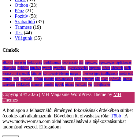
Otthon
(23)
Pénz
(21)
Pozitív
(58)
Szabadidő
(37)
Tanmese
(19)
Test
(44)
Világunk
(35)
Címkék
alkohol
anyaság
boldogság
buddhizmus
depresszió
diy
egészség
egészséges táplálkozás
elfogadás
fejlődés
fun fact
gyerek
gyerekek
gyereknevelés
higiénia
idézet
idézetek
játék
karácsonyi ajándék
kitartás
környezetvédelem
magány
mesterséges intelligencia
motiváció
munka
méz
nyaralás
otthon
pozitív
párkapcsolat
pénz
rejtvény
rák
siker
spórolás
stressz
szerelem
szokások
tanmese
tanulás
tippek
utazás
változás
víz
önfejlesztés
Copyright © 2026 | MH Magazine WordPress Theme by
MH
Themes
A honlapon a felhasználói élményed fokozásának érdekében sütiket
(cookie-kat) alkalmazunk. Bővebben itt olvashatsz róla:
Több
. A
www.motiwwoman.com oldal használatával a tájékoztatásunkat
tudomásul veszed.
Elfogadom