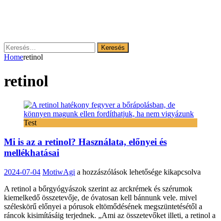
Keresés:
Home
retinol
retinol
Test
Mi is az a retinol? Használata, előnyei és
mellékhatásai
Mi
2024-07-04
MotiwAgi
a hozzászólások lehetősége kikapcsolva
is
A retinol a bőrgyógyászok szerint az arckrémek és szérumok
az
kiemelkedő összetevője, de óvatosan kell bánnunk vele. mivel
a
széleskörű előnyei a pórusok eltömődésének megszüntetésétől a
retinol?
ráncok kisimításáig terjednek. „Ami az összetevőket illeti, a retinol a
Használata,