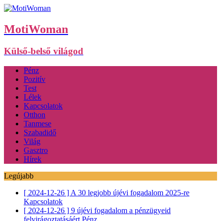
MotiWoman
Külső-belső világod
Pénz
Pozitív
Test
Lélek
Kapcsolatok
Otthon
Tanmese
Szabadidő
Világ
Gasztro
Hírek
Legújabb
[ 2024-12-26 ]
A 30 legjobb újévi fogadalom 2025-re
Kapcsolatok
[ 2024-12-26 ]
9 újévi fogadalom a pénzügyeid
felvirágoztatásáért
Pénz