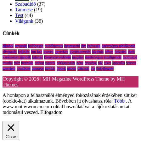
Szabadidő
(37)
Tanmese
(19)
Test
(44)
Világunk
(35)
Címkék
alkohol
anyaság
boldogság
buddhizmus
depresszió
diy
egészség
egészséges táplálkozás
elfogadás
fejlődés
fun fact
gyerek
gyerekek
gyereknevelés
higiénia
idézet
idézetek
játék
karácsonyi ajándék
kitartás
környezetvédelem
magány
mesterséges intelligencia
motiváció
munka
méz
nyaralás
otthon
pozitív
párkapcsolat
pénz
rejtvény
rák
siker
spórolás
stressz
szerelem
szokások
tanmese
tanulás
tippek
utazás
változás
víz
önfejlesztés
Copyright © 2026 | MH Magazine WordPress Theme by
MH
Themes
A honlapon a felhasználói élményed fokozásának érdekében sütiket
(cookie-kat) alkalmazunk. Bővebben itt olvashatsz róla:
Több
. A
www.motiwwoman.com oldal használatával a tájékoztatásunkat
tudomásul veszed.
Elfogadom
Close