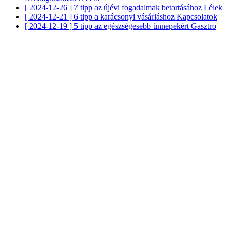
[ 2024-12-26 ]
7 tipp az újévi fogadalmak betartásához
Lélek
[ 2024-12-21 ]
6 tipp a karácsonyi vásárláshoz
Kapcsolatok
[ 2024-12-19 ]
5 tipp az egészségesebb ünnepekért
Gasztro