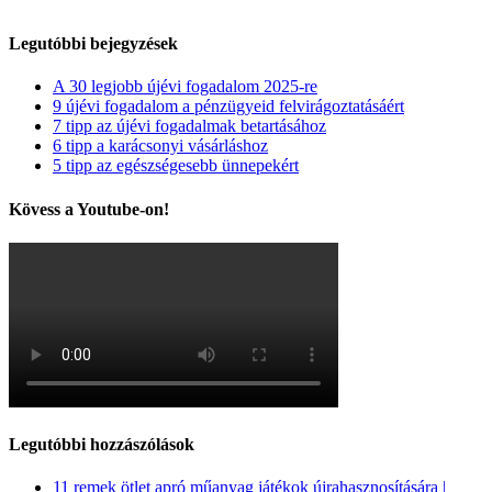
Legutóbbi bejegyzések
A 30 legjobb újévi fogadalom 2025-re
9 újévi fogadalom a pénzügyeid felvirágoztatásáért
7 tipp az újévi fogadalmak betartásához
6 tipp a karácsonyi vásárláshoz
5 tipp az egészségesebb ünnepekért
Kövess a Youtube-on!
Legutóbbi hozzászólások
11 remek ötlet apró műanyag játékok újrahasznosítására |