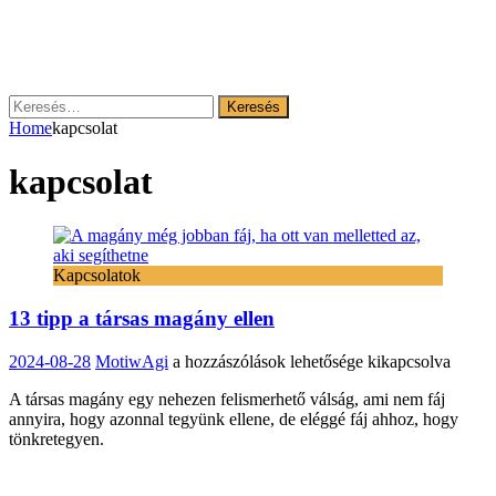
Keresés:
Home
kapcsolat
kapcsolat
Kapcsolatok
13 tipp a társas magány ellen
13
2024-08-28
MotiwAgi
a hozzászólások lehetősége kikapcsolva
tipp
A társas magány egy nehezen felismerhető válság, ami nem fáj
a
annyira, hogy azonnal tegyünk ellene, de eléggé fáj ahhoz, hogy
társas
tönkretegyen.
magány
ellen
bejegyzéshez