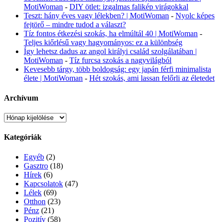
MotiWoman
-
DIY ötlet: izgalmas falikép virágokkal
Teszt: hány éves vagy lélekben? | MotiWoman
-
Nyolc képes
fejtörő – mindre tudod a választ?
Tíz fontos étkezési szokás, ha elmúltál 40 | MotiWoman
-
Teljes kiőrlésű vagy hagyományos: ez a különbség
Így lehetsz dadus az angol királyi család szolgálatában |
MotiWoman
-
Tíz furcsa szokás a nagyvilágból
Kevesebb tárgy, több boldogság: egy japán férfi minimalista
élete | MotiWoman
-
Hét szokás, ami lassan felőrli az életedet
Archívum
Archívum
Kategóriák
Egyéb
(2)
Gasztro
(18)
Hírek
(6)
Kapcsolatok
(47)
Lélek
(69)
Otthon
(23)
Pénz
(21)
Pozitív
(58)