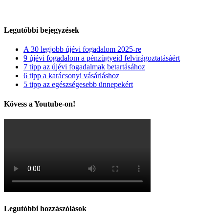
Legutóbbi bejegyzések
A 30 legjobb újévi fogadalom 2025-re
9 újévi fogadalom a pénzügyeid felvirágoztatásáért
7 tipp az újévi fogadalmak betartásához
6 tipp a karácsonyi vásárláshoz
5 tipp az egészségesebb ünnepekért
Kövess a Youtube-on!
Legutóbbi hozzászólások