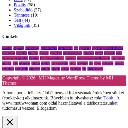
Pozitív
(58)
Szabadidő
(37)
Tanmese
(19)
Test
(44)
Világunk
(35)
Címkék
alkohol
anyaság
boldogság
buddhizmus
depresszió
diy
egészség
egészséges táplálkozás
elfogadás
fejlődés
fun fact
gyerek
gyerekek
gyereknevelés
higiénia
idézet
idézetek
játék
karácsonyi ajándék
kitartás
környezetvédelem
magány
mesterséges intelligencia
motiváció
munka
méz
nyaralás
otthon
pozitív
párkapcsolat
pénz
rejtvény
rák
siker
spórolás
stressz
szerelem
szokások
tanmese
tanulás
tippek
utazás
változás
víz
önfejlesztés
Copyright © 2026 | MH Magazine WordPress Theme by
MH
Themes
A honlapon a felhasználói élményed fokozásának érdekében sütiket
(cookie-kat) alkalmazunk. Bővebben itt olvashatsz róla:
Több
. A
www.motiwwoman.com oldal használatával a tájékoztatásunkat
tudomásul veszed.
Elfogadom