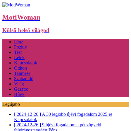
MotiWoman
Külső-belső világod
Pénz
Pozitív
Test
Lélek
Kapcsolatok
Otthon
Tanmese
Szabadidő
Világ
Gasztro
Hírek
Legújabb
[ 2024-12-26 ]
A 30 legjobb újévi fogadalom 2025-re
Kapcsolatok
[ 2024-12-26 ]
9 újévi fogadalom a pénzügyeid
felvirágoztatásáért
Pénz