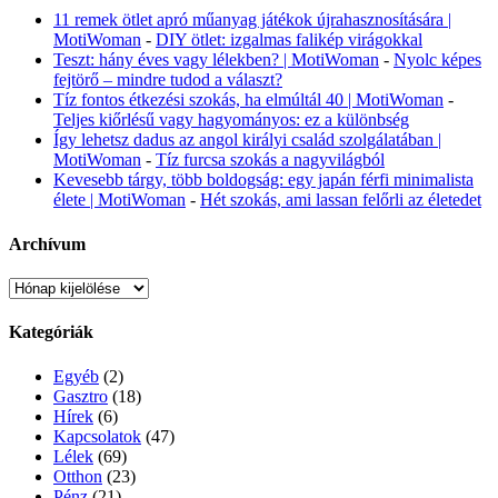
11 remek ötlet apró műanyag játékok újrahasznosítására |
MotiWoman
-
DIY ötlet: izgalmas falikép virágokkal
Teszt: hány éves vagy lélekben? | MotiWoman
-
Nyolc képes
fejtörő – mindre tudod a választ?
Tíz fontos étkezési szokás, ha elmúltál 40 | MotiWoman
-
Teljes kiőrlésű vagy hagyományos: ez a különbség
Így lehetsz dadus az angol királyi család szolgálatában |
MotiWoman
-
Tíz furcsa szokás a nagyvilágból
Kevesebb tárgy, több boldogság: egy japán férfi minimalista
élete | MotiWoman
-
Hét szokás, ami lassan felőrli az életedet
Archívum
Archívum
Kategóriák
Egyéb
(2)
Gasztro
(18)
Hírek
(6)
Kapcsolatok
(47)
Lélek
(69)
Otthon
(23)
Pénz
(21)