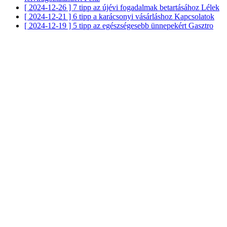
[ 2024-12-26 ]
7 tipp az újévi fogadalmak betartásához
Lélek
[ 2024-12-21 ]
6 tipp a karácsonyi vásárláshoz
Kapcsolatok
[ 2024-12-19 ]
5 tipp az egészségesebb ünnepekért
Gasztro