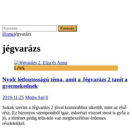
Keresés:
Home
jégvarázs
jégvarázs
Lélek
Nyolc létfontosságú téma, amit a Jégvarázs 2 tanít a
gyermekednek
2019-11-25
MotiwAgi
0
Sokak szerint a Jégvarázs 2 jóval komorabbra sikerült, mint az első
rész. Ez bizonyos szempontból igaz, másrészt viszont most is győz a
jó, a történet pedig telis-tele van megbeszélésre érdemes
részletekkel.