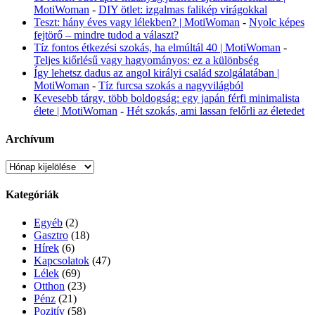
MotiWoman
-
DIY ötlet: izgalmas falikép virágokkal
Teszt: hány éves vagy lélekben? | MotiWoman
-
Nyolc képes
fejtörő – mindre tudod a választ?
Tíz fontos étkezési szokás, ha elmúltál 40 | MotiWoman
-
Teljes kiőrlésű vagy hagyományos: ez a különbség
Így lehetsz dadus az angol királyi család szolgálatában |
MotiWoman
-
Tíz furcsa szokás a nagyvilágból
Kevesebb tárgy, több boldogság: egy japán férfi minimalista
élete | MotiWoman
-
Hét szokás, ami lassan felőrli az életedet
Archívum
Archívum
Kategóriák
Egyéb
(2)
Gasztro
(18)
Hírek
(6)
Kapcsolatok
(47)
Lélek
(69)
Otthon
(23)
Pénz
(21)
Pozitív
(58)