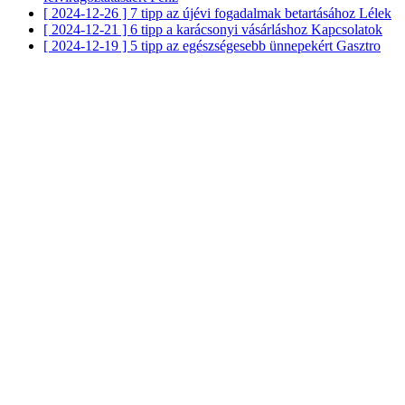
[ 2024-12-26 ]
7 tipp az újévi fogadalmak betartásához
Lélek
[ 2024-12-21 ]
6 tipp a karácsonyi vásárláshoz
Kapcsolatok
[ 2024-12-19 ]
5 tipp az egészségesebb ünnepekért
Gasztro