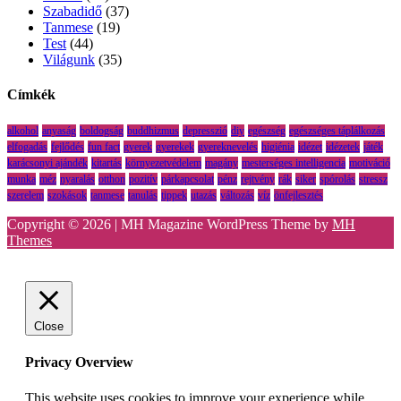
Szabadidő
(37)
Tanmese
(19)
Test
(44)
Világunk
(35)
Címkék
alkohol
anyaság
boldogság
buddhizmus
depresszió
diy
egészség
egészséges táplálkozás
elfogadás
fejlődés
fun fact
gyerek
gyerekek
gyereknevelés
higiénia
idézet
idézetek
játék
karácsonyi ajándék
kitartás
környezetvédelem
magány
mesterséges intelligencia
motiváció
munka
méz
nyaralás
otthon
pozitív
párkapcsolat
pénz
rejtvény
rák
siker
spórolás
stressz
szerelem
szokások
tanmese
tanulás
tippek
utazás
változás
víz
önfejlesztés
Copyright © 2026 | MH Magazine WordPress Theme by
MH
Themes
Close
Privacy Overview
This website uses cookies to improve your experience while