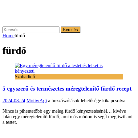
Keresés:
Home
fürdő
fürdő
Szabadidő
5 egyszerű és természetes méregtelenítő fürdő recept
5
2024-08-24
MotiwAgi
a hozzászólások lehetősége kikapcsolva
egyszerű
Nincs is pihentetőbb egy meleg fürdő kényeztetésénél… kivéve
és
talán egy méregtelenítő fürdő, ami más módon is segít megtisztítani
természetes
a testet.
méregtelenítő
fürdő
recept