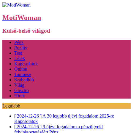
MotiWoman
Külső-belső világod
Pénz
Pozitív
Test
Lélek
Kapcsolatok
Otthon
Tanmese
Szabadidő
Világ
Gasztro
Hírek
Legújabb
[ 2024-12-26 ]
A 30 legjobb újévi fogadalom 2025-re
Kapcsolatok
[ 2024-12-26 ]
9 újévi fogadalom a pénzügyeid
felvirágoztatásáért
Pénz