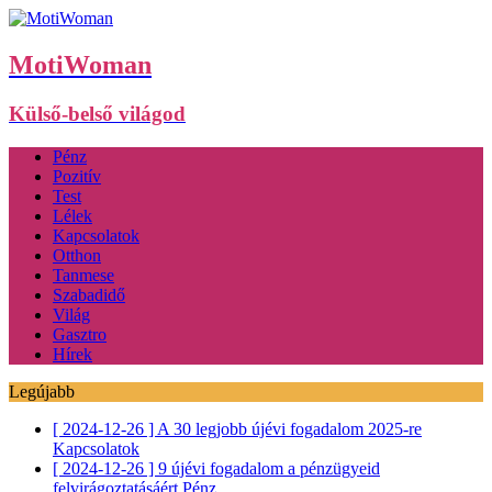
MotiWoman
Külső-belső világod
Pénz
Pozitív
Test
Lélek
Kapcsolatok
Otthon
Tanmese
Szabadidő
Világ
Gasztro
Hírek
Legújabb
[ 2024-12-26 ]
A 30 legjobb újévi fogadalom 2025-re
Kapcsolatok
[ 2024-12-26 ]
9 újévi fogadalom a pénzügyeid
felvirágoztatásáért
Pénz