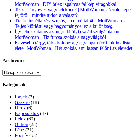
MotiWoman
-
DIY ötlet: izgalmas falikép virágokkal
Teszt: hány éves vagy lélekben? | MotiWoman
-
Nyolc képes
fejtörő – mindre tudod a választ?
Tíz fontos étkezési szokás, ha elmúltál 40 | MotiWoman
-
Teljes kiőrlésű vagy hagyományos: ez a különbség
Így lehetsz dadus az angol királyi család szolgálatában |
MotiWoman
-
Tíz furcsa szokás a nagyvilágból
Kevesebb tárgy, több boldogság: egy japán férfi minimalista
élete | MotiWoman
-
Hét szokás, ami lassan felőrli az életedet
Archívum
Archívum
Kategóriák
Egyéb
(2)
Gasztro
(18)
Hírek
(6)
Kapcsolatok
(47)
Lélek
(69)
Otthon
(23)
Pénz
(21)
Pozitív
(58)