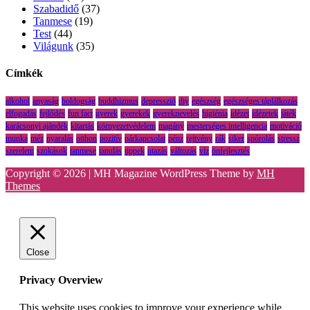
Szabadidő
(37)
Tanmese
(19)
Test
(44)
Világunk
(35)
Címkék
alkohol
anyaság
boldogság
buddhizmus
depresszió
diy
egészség
egészséges táplálkozás
elfogadás
fejlődés
fun fact
gyerek
gyerekek
gyereknevelés
higiénia
idézet
idézetek
játék
karácsonyi ajándék
kitartás
környezetvédelem
magány
mesterséges intelligencia
motiváció
munka
méz
nyaralás
otthon
pozitív
párkapcsolat
pénz
rejtvény
rák
siker
spórolás
stressz
szerelem
szokások
tanmese
tanulás
tippek
utazás
változás
víz
önfejlesztés
Copyright © 2026 | MH Magazine WordPress Theme by
MH
Themes
Close
Privacy Overview
This website uses cookies to improve your experience while