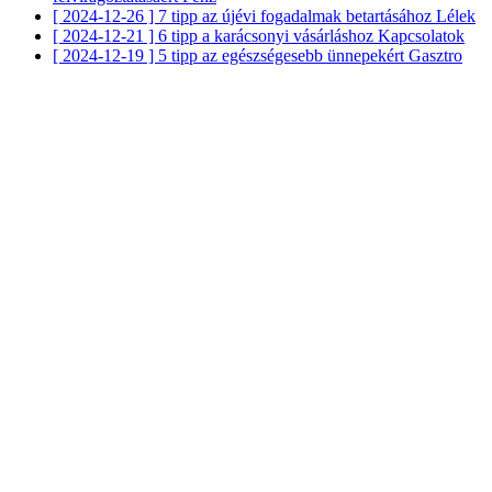
[ 2024-12-26 ]
7 tipp az újévi fogadalmak betartásához
Lélek
[ 2024-12-21 ]
6 tipp a karácsonyi vásárláshoz
Kapcsolatok
[ 2024-12-19 ]
5 tipp az egészségesebb ünnepekért
Gasztro