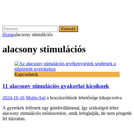
Keresés:
Home
alacsony stimulációs
alacsony stimulációs
Kapcsolatok
11 alacsony stimulációs gyakorlat kicsiknek
11
2024-10-16
MotiwAgi
a hozzászólások lehetősége kikapcsolva
alacsony
A gyerekek felérnek egy gömbvillámmal, így szükséged lehet
stimulációs
alacsony stimulációs módszerekre, amik lefoglalják, de nem pörgetik
gyakorlat
fel túlzottan.
kicsiknek
bejegyzéshez