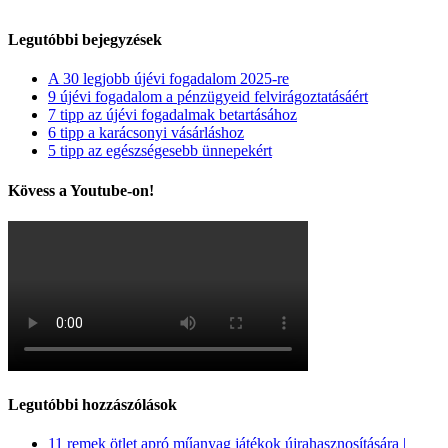
Legutóbbi bejegyzések
A 30 legjobb újévi fogadalom 2025-re
9 újévi fogadalom a pénzügyeid felvirágoztatásáért
7 tipp az újévi fogadalmak betartásához
6 tipp a karácsonyi vásárláshoz
5 tipp az egészségesebb ünnepekért
Kövess a Youtube-on!
Legutóbbi hozzászólások
11 remek ötlet apró műanyag játékok újrahasznosítására |