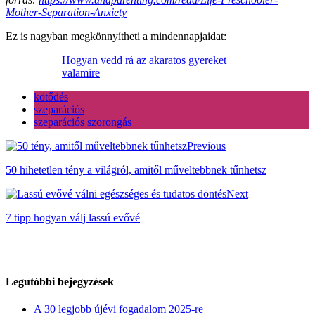
Mother-Separation-Anxiety
Ez is nagyban megkönnyítheti a mindennapjaidat:
Hogyan vedd rá az akaratos gyereket
valamire
kötődés
szeparációs
szeparációs szorongás
Previous
50 hihetetlen tény a világról, amitől műveltebbnek tűnhetsz
Next
7 tipp hogyan válj lassú evővé
Legutóbbi bejegyzések
A 30 legjobb újévi fogadalom 2025-re