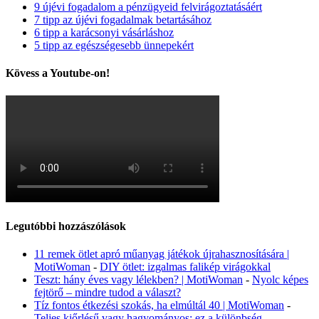
9 újévi fogadalom a pénzügyeid felvirágoztatásáért
7 tipp az újévi fogadalmak betartásához
6 tipp a karácsonyi vásárláshoz
5 tipp az egészségesebb ünnepekért
Kövess a Youtube-on!
Legutóbbi hozzászólások
11 remek ötlet apró műanyag játékok újrahasznosítására |
MotiWoman
-
DIY ötlet: izgalmas falikép virágokkal
Teszt: hány éves vagy lélekben? | MotiWoman
-
Nyolc képes
fejtörő – mindre tudod a választ?
Tíz fontos étkezési szokás, ha elmúltál 40 | MotiWoman
-
Teljes kiőrlésű vagy hagyományos: ez a különbség