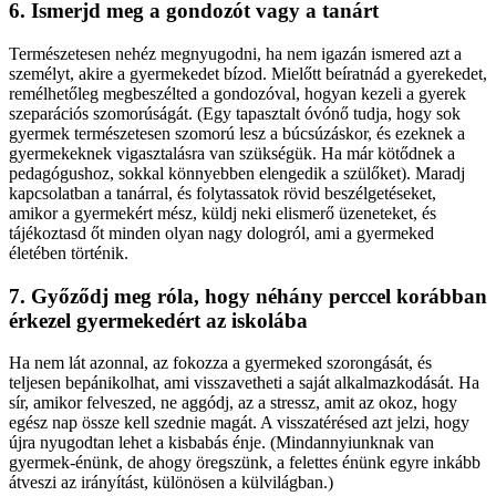
6. Ismerjd meg a gondozót vagy a tanárt
Természetesen nehéz megnyugodni, ha nem igazán ismered azt a
személyt, akire a gyermekedet bízod. Mielőtt beíratnád a gyerekedet,
remélhetőleg megbeszélted a gondozóval, hogyan kezeli a gyerek
szeparációs szomorúságát. (Egy tapasztalt óvónő tudja, hogy sok
gyermek természetesen szomorú lesz a búcsúzáskor, és ezeknek a
gyermekeknek vigasztalásra van szükségük. Ha már kötődnek a
pedagógushoz, sokkal könnyebben elengedik a szülőket). Maradj
kapcsolatban a tanárral, és folytassatok rövid beszélgetéseket,
amikor a gyermekért mész, küldj neki elismerő üzeneteket, és
tájékoztasd őt minden olyan nagy dologról, ami a gyermeked
életében történik.
7. Győződj meg róla, hogy néhány perccel korábban
érkezel gyermekedért az iskolába
Ha nem lát azonnal, az fokozza a gyermeked szorongását, és
teljesen bepánikolhat, ami visszavetheti a saját alkalmazkodását. Ha
sír, amikor felveszed, ne aggódj, az a stressz, amit az okoz, hogy
egész nap össze kell szednie magát. A visszatérésed azt jelzi, hogy
újra nyugodtan lehet a kisbabás énje. (Mindannyiunknak van
gyermek-énünk, de ahogy öregszünk, a felettes énünk egyre inkább
átveszi az irányítást, különösen a külvilágban.)