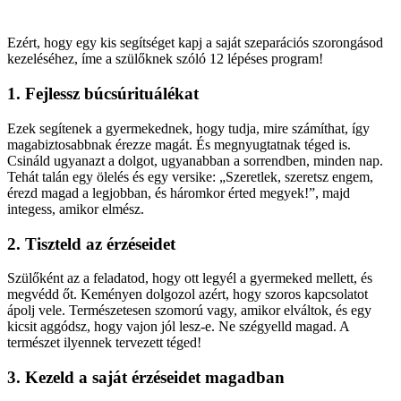
Ezért, hogy egy kis segítséget kapj a saját szeparációs szorongásod
kezeléséhez, íme a szülőknek szóló 12 lépéses program!
1. Fejlessz búcsúrituáléka
t
Ezek segítenek a gyermekednek, hogy tudja, mire számíthat, így
magabiztosabbnak érezze magát. És megnyugtatnak téged is.
Csináld ugyanazt a dolgot, ugyanabban a sorrendben, minden nap.
Tehát talán egy ölelés és egy versike: „Szeretlek, szeretsz engem,
érezd magad a legjobban, és háromkor érted megyek!”, majd
integess, amikor elmész.
2. Tiszteld az érzéseidet
Szülőként az a feladatod, hogy ott legyél a gyermeked mellett, és
megvédd őt. Keményen dolgozol azért, hogy szoros kapcsolatot
ápolj vele. Természetesen szomorú vagy, amikor elváltok, és egy
kicsit aggódsz, hogy vajon jól lesz-e. Ne szégyelld magad. A
természet ilyennek tervezett téged!
3. Kezeld a saját érzéseidet magadban