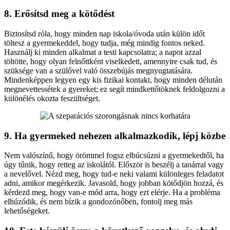
8. Erősítsd meg a kötődést
Biztosítsd róla, hogy minden nap iskola/óvoda után külön időt
töltesz a gyermekeddel, hogy tudja, még mindig fontos neked.
Használj ki minden alkalmat a testi kapcsolatra; a napot azzal
töltötte, hogy olyan felnőttként viselkedett, amennyire csak tud, és
szüksége van a szülővel való összebújás megnyugtatására.
Mindenképpen legyen egy kis fizikai kontakt, hogy minden délután
megnevettessétek a gyereket; ez segít mindkettőtöknek feldolgozni a
különélés okozta feszültséget.
9. Ha gyermeked nehezen alkalmazkodik, lépj közbe
Nem valószínű, hogy örömmel fogsz elbúcsúzni a gyermekedtől, ha
úgy tűnik, hogy retteg az iskolától. Először is beszélj a tanárral vagy
a nevelővel. Nézd meg, hogy tud-e neki valami különleges feladatot
adni, amikor megérkezik. Javasold, hogy jobban kötődjön hozzá, és
kérdezd meg, hogy van-e mód arra, hogy ezt elérje. Ha a probléma
elhúzódik, és nem bízik a gondozónőben, fontolj meg más
lehetőségeket.