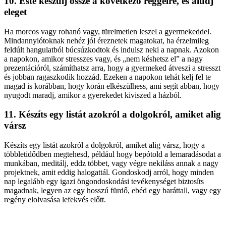
10. Este készülj össze a következő reggelre, és aludj
eleget
Ha morcos vagy rohanó vagy, türelmetlen leszel a gyermekeddel.
Mindannyiótoknak nehéz jól éreznetek magatokat, ha érzelmileg
feldúlt hangulatból búcsúzkodtok és indulsz neki a napnak. Azokon
a napokon, amikor stresszes vagy, és „nem késhetsz el” a nagy
prezentációról, számíthatsz arra, hogy a gyermeked átveszi a stresszt
és jobban ragaszkodik hozzád. Ezeken a napokon tehát kelj fel te
magad is korábban, hogy korán elkészülhess, ami segít abban, hogy
nyugodt maradj, amikor a gyerekedet kiviszed a házból.
11. Készíts egy listát azokról a dolgokról, amiket alig
vársz
Készíts egy listát azokról a dolgokról, amiket alig vársz, hogy a
többletidődben megtehesd, például hogy bepótold a lemaradásodat a
munkában, meditálj, eddz többet, vagy végre nekiláss annak a nagy
projektnek, amit eddig halogattál. Gondoskodj arról, hogy minden
nap legalább egy igazi öngondoskodási tevékenységet biztosíts
magadnak, legyen az egy hosszú fürdő, ebéd egy baráttall, vagy egy
regény elolvasása lefekvés előtt.