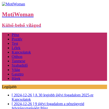
MotiWoman
Külső-belső világod
Pénz
Pozitív
Test
Lélek
Kapcsolatok
Otthon
Tanmese
Szabadidő
Világ
Gasztro
Hírek
Legújabb
[ 2024-12-26 ]
A 30 legjobb újévi fogadalom 2025-re
Kapcsolatok
[ 2024-12-26 ]
9 újévi fogadalom a pénzügyeid
felvirágoztatásáért
Pénz