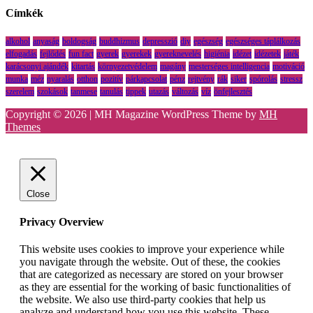
Címkék
alkohol
anyaság
boldogság
buddhizmus
depresszió
diy
egészség
egészséges táplálkozás
elfogadás
fejlődés
fun fact
gyerek
gyerekek
gyereknevelés
higiénia
idézet
idézetek
játék
karácsonyi ajándék
kitartás
környezetvédelem
magány
mesterséges intelligencia
motiváció
munka
méz
nyaralás
otthon
pozitív
párkapcsolat
pénz
rejtvény
rák
siker
spórolás
stressz
szerelem
szokások
tanmese
tanulás
tippek
utazás
változás
víz
önfejlesztés
Copyright © 2026 | MH Magazine WordPress Theme by
MH
Themes
Close
Privacy Overview
This website uses cookies to improve your experience while
you navigate through the website. Out of these, the cookies
that are categorized as necessary are stored on your browser
as they are essential for the working of basic functionalities of
the website. We also use third-party cookies that help us
analyze and understand how you use this website. These