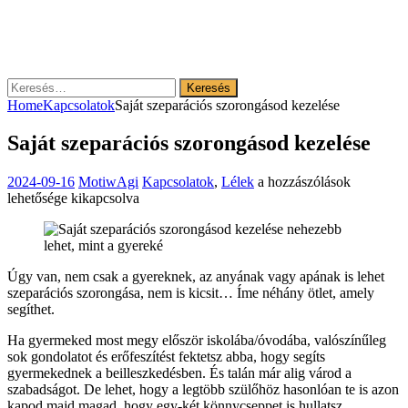
Keresés:
Home
Kapcsolatok
Saját szeparációs szorongásod kezelése
Saját szeparációs szorongásod kezelése
Saját
2024-09-16
MotiwAgi
Kapcsolatok
,
Lélek
a hozzászólások
szeparációs
lehetősége kikapcsolva
szorongásod
kezelése
bejegyzéshez
Úgy van, nem csak a gyereknek, az anyának vagy apának is lehet
szeparációs szorongása, nem is kicsit… Íme néhány ötlet, amely
segíthet.
Ha gyermeked most megy először iskolába/óvodába, valószínűleg
sok gondolatot és erőfeszítést fektetsz abba, hogy segíts
gyermekednek a beilleszkedésben. És talán már alig várod a
szabadságot. De lehet, hogy a legtöbb szülőhöz hasonlóan te is azon
kapod majd magad, hogy egy-két könnycseppet is hullatsz.