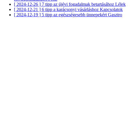
[ 2024-12-26 ]
7 tipp az újévi fogadalmak betartásához
Lélek
[ 2024-12-21 ]
6 tipp a karácsonyi vásárláshoz
Kapcsolatok
[ 2024-12-19 ]
5 tipp az egészségesebb ünnepekért
Gasztro