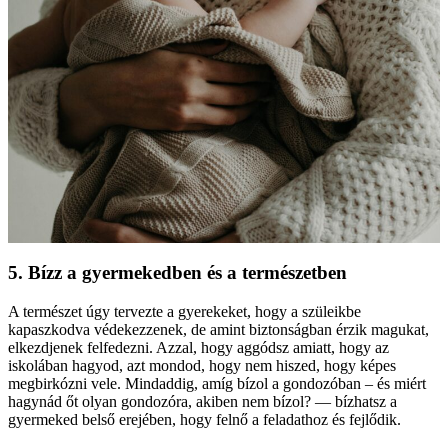
5. Bízz a gyermekedben és a természetben
A természet úgy tervezte a gyerekeket, hogy a szüleikbe
kapaszkodva védekezzenek, de amint biztonságban érzik magukat,
elkezdjenek felfedezni. Azzal, hogy aggódsz amiatt, hogy az
iskolában hagyod, azt mondod, hogy nem hiszed, hogy képes
megbirkózni vele. Mindaddig, amíg bízol a gondozóban – és miért
hagynád őt olyan gondozóra, akiben nem bízol? — bízhatsz a
gyermeked belső erejében, hogy felnő a feladathoz és fejlődik.