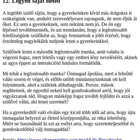
12. Legyen saját életed
A legtöbb szülő rájön, hogy a gyerekeinken kívül más dolgokra is
szükségünk van, amikért szenvedélyesen rajongunk, de nem éljük át
őket. Ez sem a gyerekeknek, sem nekünk nem jó. De én egy
lépéssel továbbmennék, és azt mondanám, hogy a legfontosabb
felelősségünk szülőként az, hogy fenntartsuk a jólét érzését, hogy
érzelmileg nagylelkűek tudjunk lenni a gyerekeinkkel.
Szülőnek lenni a második legfontosabb munka, amit valaha is
végezni fogsz, mert felelős vagy egy emberi lény neveléséért, akinek
az agya éppen az interakcióid hatására formálódik.
Mi tehát a legfontosabb munka? Önmagad ápolása, mert a felnőtté
válás sosem ér véget, és előbb-utóbb mindannyiunknak ott kell
folytatnunk, ahol a szüleink abbahagyták. Persze, mások
segíthetnek, de egyedül neked kell gondoskodnod arról, hogy jól
vigyázzanak rád. Hogyan másképp fogsz tovább fejlődni és azzá a
szülővé válni, aki lenni szeretnél?
Ha a gyerekedtől való elválás egy kicsit több időt ad arra, hogy újra
önmagadat helyezd az életed középpontjába, az ritka lehetőség.
Miért ne használnád ki ezt az esélyt arra, hogy szeretetteljesebbé és
gondoskodóbbá válj önmagaddal?
forrás:
https://www.ahaparenting.com/read/Life-Preschooler-