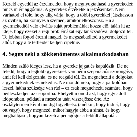
Kezeld egyedül az érzelmeidet, hogy megnyugtathasd a gyerekedet:
nincs miért aggódnia. A gyerekek érzékelik a jelzéseinket. Nem
várhatod el tőle, hogy alig várja, hogy a többi gyerekkel játszhasson
az oviban, ha könnyes a szemed, amikor elköszönsz. Ha a
gyermekedtől való elválás saját problémáidat hozza elő, talán itt az
ideje, hogy ezeket a régi problémákat egy tanácsadóval dolgozd fel.
Te jobban fogod érezni magad, és megszabadítod a gyermekedet
attól, hogy a te terheidet kelljen cipelnie.
4. Segíts neki a zökkenőmentes alkalmazkodásban
Minden szülő ideges lesz, ha a gyereke jajgat és kapálózik. De ne
feledd, hogy a legtöbb gyereknek van némi szeparációs szorongása,
amit fel kell dolgoznia, és ne reagáld túl. Ez megnehezíti a dolgokat
a gyermekednek és neked is. Ne mondd neki, hogy a parkolóban
leszel, hátha szüksége van rád – ez csak megnehezíti számára, hogy
beilleszkedjen az csoportba. Ehelyett mondd azt, hogy egy adott
időpontban, például a meseóra után visszajössz érte. Az
osztálytermen kívül mindig figyelhetsz (anélkül, hogy tudná, hogy
ott vagy), hogy megnézd, mikor hagyja abba a sírást, és hogy
meghallgasd, hogyan kezeli a pedagógus a feldúlt állapotát.