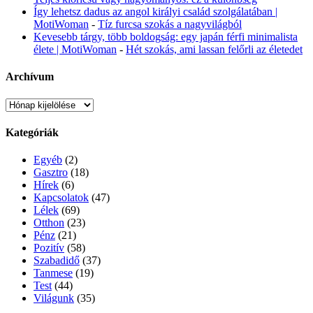
Így lehetsz dadus az angol királyi család szolgálatában |
MotiWoman
-
Tíz furcsa szokás a nagyvilágból
Kevesebb tárgy, több boldogság: egy japán férfi minimalista
élete | MotiWoman
-
Hét szokás, ami lassan felőrli az életedet
Archívum
Archívum
Kategóriák
Egyéb
(2)
Gasztro
(18)
Hírek
(6)
Kapcsolatok
(47)
Lélek
(69)
Otthon
(23)
Pénz
(21)
Pozitív
(58)
Szabadidő
(37)
Tanmese
(19)
Test
(44)
Világunk
(35)