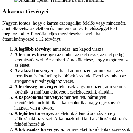
A karma törvényei
Nagyon fontos, hogy a karma azt sugallja: felelős vagy mindenért,
amit elkövetsz az életben és minden döntést felelősséggel kell
meghoznod. A filozófia teljes megértésében segít, ha
áttanulmányozod a 12 törvényt:
A legfőbb törvény:
amit adsz, azt kapod vissza.
A teremtés törvénye:
az ember az élet része, az élet pedig a
teremtésről szól. Az emberi lény küldetése, hogy megteremtse
az életet.
Az alázat törvénye:
ha hálát adunk azért, amink van, azzal
morálisan és értelmileg is többek leszünk. Ezzel szemben az
arrogancia hitványsághoz vezet.
A felelősség törvénye:
felelősek vagyunk azért, ami velünk
történik, a múltban elkövetett cselekedeteink alapján.
A kapcsolódás törvénye:
minden tett, bármilyen
jelentéktelennek tűnik is, kapcsolódik a nagy egészhez és
hatással van a jövőre.
A fejlődés törvénye:
az életünk állandó sodrás, amely
változásokhoz vezet. Alkalmazkodni kell a változásokhoz és
felnőni hozzájuk.
A fókuszálás törvénye:
az ismereteket fokról fokra szerezzük