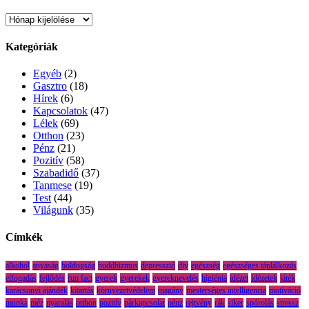
Archívum
Kategóriák
Egyéb
(2)
Gasztro
(18)
Hírek
(6)
Kapcsolatok
(47)
Lélek
(69)
Otthon
(23)
Pénz
(21)
Pozitív
(58)
Szabadidő
(37)
Tanmese
(19)
Test
(44)
Világunk
(35)
Címkék
alkohol
anyaság
boldogság
buddhizmus
depresszió
diy
egészség
egészséges táplálkozás
elfogadás
fejlődés
fun fact
gyerek
gyerekek
gyereknevelés
higiénia
idézet
idézetek
játék
karácsonyi ajándék
kitartás
környezetvédelem
magány
mesterséges intelligencia
motiváció
munka
méz
nyaralás
otthon
pozitív
párkapcsolat
pénz
rejtvény
rák
siker
spórolás
stressz