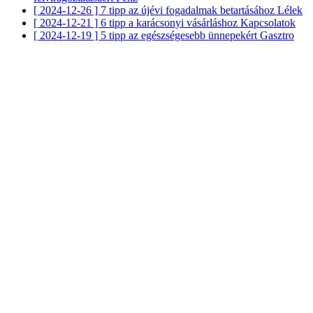
[ 2024-12-26 ]
7 tipp az újévi fogadalmak betartásához
Lélek
[ 2024-12-21 ]
6 tipp a karácsonyi vásárláshoz
Kapcsolatok
[ 2024-12-19 ]
5 tipp az egészségesebb ünnepekért
Gasztro