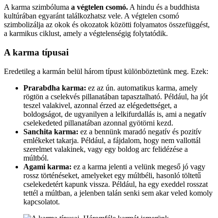
A karma szimbóluma
a végtelen csomó.
A hindu és a buddhista
kultúrában egyaránt találkozhatsz vele. A végtelen csomó
szimbolizálja az okok és okozatok közötti folyamatos összefüggést,
a karmikus ciklust, amely a végtelenségig folytatódik.
A karma típusai
Eredetileg a karmán belül három típust különböztetünk meg. Ezek:
Prarabdha karma:
ez az ún. automatikus karma, amely
rögtön a cselekvés pillanatában tapasztalható. Például, ha jót
teszel valakivel, azonnal érzed az elégedettséget, a
boldogságot, de ugyanilyen a lelkifurdallás is, ami a negatív
cselekedeted pillanatában azonnal gyötörni kezd.
Sanchita karma:
ez a bennünk maradó negatív és pozitív
emlékeket takarja. Például, a fájdalom, hogy nem vallottál
szerelmet valakinek, vagy egy boldog arc felidézése a
múltból.
Agami karma:
ez a karma jelenti a velünk megeső jó vagy
rossz történéseket, amelyeket egy múltbéli, hasonló töltetű
cselekedetért kapunk vissza. Például, ha egy exeddel rosszat
tettél a múltban, a jelenben talán senki sem akar veled komoly
kapcsolatot.