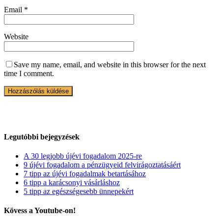
Email
*
Website
Save my name, email, and website in this browser for the next
time I comment.
Legutóbbi bejegyzések
A 30 legjobb újévi fogadalom 2025-re
9 újévi fogadalom a pénzügyeid felvirágoztatásáért
7 tipp az újévi fogadalmak betartásához
6 tipp a karácsonyi vásárláshoz
5 tipp az egészségesebb ünnepekért
Kövess a Youtube-on!