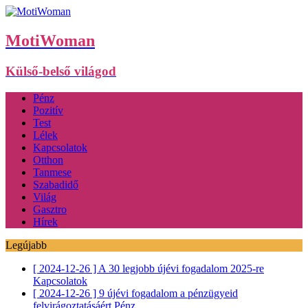
MotiWoman
Külső-belső világod
Pénz
Pozitív
Test
Lélek
Kapcsolatok
Otthon
Tanmese
Szabadidő
Világ
Gasztro
Hírek
Legújabb
[ 2024-12-26 ]
A 30 legjobb újévi fogadalom 2025-re
Kapcsolatok
[ 2024-12-26 ]
9 újévi fogadalom a pénzügyeid
felvirágoztatásáért
Pénz