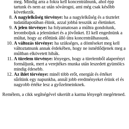
meg. Mindig arra a fokra kell koncentrálnunk, ahol épp
tartunk és nem az után sóvárogni, ami még csak később
következik.
A nagylelkűség törvénye:
ha a nagylelkűség és a tisztelet
tudatállapotában élünk, azzal jobbá tesszük az életünket.
A jelen törvénye:
ha folyamatosan a múltra gondolunk,
leromboljuk a jelenünket és a jövőnket. El kell engednünk a
múltat, hogy az előttünk álló útra koncentrálhassunk.
A változás törvénye:
ha szükséges, a döntéseket meg kell
változtatnunk annak érdekében, hogy ne ismétlődjenek meg a
múltban elkövetett hibák.
A türelem törvénye:
lényeges, hogy a türelemből alaperényt
formáljunk, mert a verejtékes munka után leszedett gyümölcs
mindig édesebb.
Az ihlet törvénye:
minél több erőt, energiát és értéket
sűrítünk egy napunkba, annál jobb eredményeket érünk el és
nagyobb értéke lesz a győzelmeinknek.
Remélem, a cikk segítségével sikerült a karma lényegét megértened.