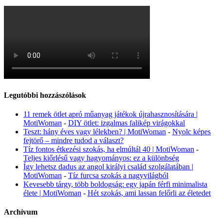
Legutóbbi hozzászólások
11 remek ötlet apró műanyag játékok újrahasznosítására |
MotiWoman
-
DIY ötlet: izgalmas falikép virágokkal
Teszt: hány éves vagy lélekben? | MotiWoman
-
Nyolc képes
fejtörő – mindre tudod a választ?
Tíz fontos étkezési szokás, ha elmúltál 40 | MotiWoman
-
Teljes kiőrlésű vagy hagyományos: ez a különbség
Így lehetsz dadus az angol királyi család szolgálatában |
MotiWoman
-
Tíz furcsa szokás a nagyvilágból
Kevesebb tárgy, több boldogság: egy japán férfi minimalista
élete | MotiWoman
-
Hét szokás, ami lassan felőrli az életedet
Archívum