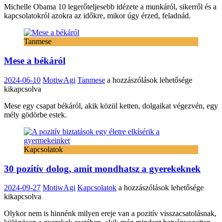
Michelle Obama 10 legerőteljesebb idézete a munkáról, sikerről és a
idézetei
kapcsolatokról azokra az időkre, mikor úgy érzed, feladnád.
bejegyzéshez
Tanmese
Mese a békáról
Mese
2024-06-10
MotiwAgi
Tanmese
a hozzászólások lehetősége
a
kikapcsolva
békáról
Mese egy csapat békáról, akik közül ketten, dolgaikat végezvén, egy
bejegyzéshez
mély gödörbe estek.
Kapcsolatok
30 pozitív dolog, amit mondhatsz a gyerekeknek
30
2024-09-27
MotiwAgi
Kapcsolatok
a hozzászólások lehetősége
pozitív
kikapcsolva
dolog,
Olykor nem is hinnénk milyen ereje van a pozitív visszacsatolásnak,
amit