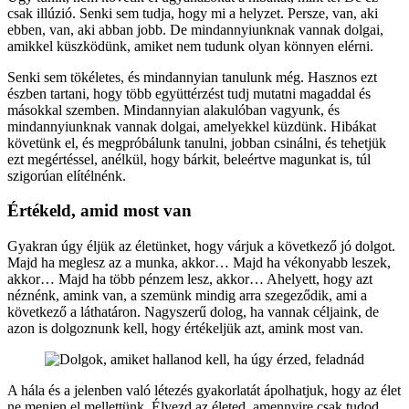
csak illúzió. Senki sem tudja, hogy mi a helyzet. Persze, van, aki
ebben, van, aki abban jobb. De mindannyiunknak vannak dolgai,
amikkel küszködünk, amiket nem tudunk olyan könnyen elérni.
Senki sem tökéletes, és mindannyian tanulunk még. Hasznos ezt
észben tartani, hogy több együttérzést tudj mutatni magaddal és
másokkal szemben. Mindannyian alakulóban vagyunk, és
mindannyiunknak vannak dolgai, amelyekkel küzdünk. Hibákat
követünk el, és megpróbálunk tanulni, jobban csinálni, és tehetjük
ezt megértéssel, anélkül, hogy bárkit, beleértve magunkat is, túl
szigorúan elítélnénk.
Értékeld, amid most van
Gyakran úgy éljük az életünket, hogy várjuk a következő jó dolgot.
Majd ha meglesz az a munka, akkor… Majd ha vékonyabb leszek,
akkor… Majd ha több pénzem lesz, akkor… Ahelyett, hogy azt
néznénk, amink van, a szemünk mindig arra szegeződik, ami a
következő a láthatáron. Nagyszerű dolog, ha vannak céljaink, de
azon is dolgoznunk kell, hogy értékeljük azt, amink most van.
A hála és a jelenben való létezés gyakorlatát ápolhatjuk, hogy az élet
ne menjen el mellettünk. Élvezd az életed, amennyire csak tudod,