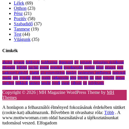
Lélek
(69)
Otthon
(23)
Pénz
(21)
Pozitív
(58)
Szabadidő
(37)
Tanmese
(19)
Test
(44)
Világunk
(35)
Címkék
alkohol
anyaság
boldogság
buddhizmus
depresszió
diy
egészség
egészséges táplálkozás
elfogadás
fejlődés
fun fact
gyerek
gyerekek
gyereknevelés
higiénia
idézet
idézetek
játék
karácsonyi ajándék
kitartás
környezetvédelem
magány
mesterséges intelligencia
motiváció
munka
méz
nyaralás
otthon
pozitív
párkapcsolat
pénz
rejtvény
rák
siker
spórolás
stressz
szerelem
szokások
tanmese
tanulás
tippek
utazás
változás
víz
önfejlesztés
Copyright © 2026 | MH Magazine WordPress Theme by
MH
Themes
A honlapon a felhasználói élményed fokozásának érdekében sütiket
(cookie-kat) alkalmazunk. Bővebben itt olvashatsz róla:
Több
. A
www.motiwwoman.com oldal használatával a tájékoztatásunkat
tudomásul veszed.
Elfogadom