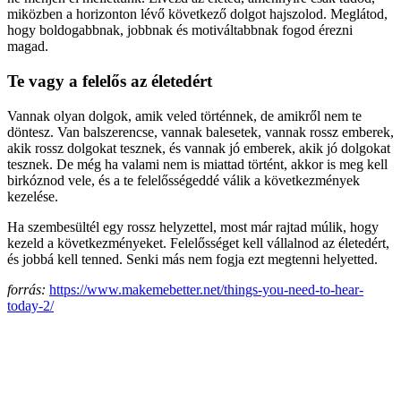
miközben a horizonton lévő következő dolgot hajszolod. Meglátod,
hogy boldogabbnak, jobbnak és motiváltabbnak fogod érezni
magad.
Te vagy a felelős az életedért
Vannak olyan dolgok, amik veled történnek, de amikről nem te
döntesz. Van balszerencse, vannak balesetek, vannak rossz emberek,
akik rossz dolgokat tesznek, és vannak jó emberek, akik jó dolgokat
tesznek. De még ha valami nem is miattad történt, akkor is meg kell
birkóznod vele, és a te felelősségeddé válik a következmények
kezelése.
Ha szembesültél egy rossz helyzettel, most már rajtad múlik, hogy
kezeld a következményeket. Felelősséget kell vállalnod az életedért,
és jobbá kell tenned. Senki más nem fogja ezt megtenni helyetted.
forrás:
https://www.makemebetter.net/things-you-need-to-hear-
today-2/