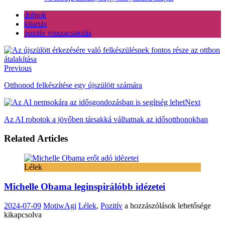
dolgok
kitartás
pozitív visszacsatolás
Previous
Otthonod felkészítése egy újszülött számára
Next
Az AI robotok a jövőben társakká válhatnak az idősotthonokban
Related Articles
Lélek
Michelle Obama leginspirálóbb idézetei
Michelle
2024-07-09
MotiwAgi
Lélek
,
Pozitív
a hozzászólások lehetősége
Obama
kikapcsolva
leginspirálóbb