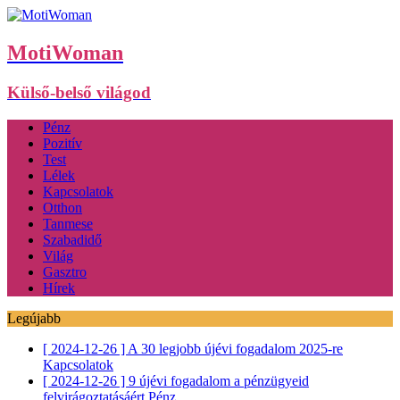
MotiWoman
Külső-belső világod
Pénz
Pozitív
Test
Lélek
Kapcsolatok
Otthon
Tanmese
Szabadidő
Világ
Gasztro
Hírek
Legújabb
[ 2024-12-26 ]
A 30 legjobb újévi fogadalom 2025-re
Kapcsolatok
[ 2024-12-26 ]
9 újévi fogadalom a pénzügyeid
felvirágoztatásáért
Pénz