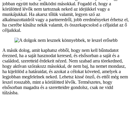
jobban együtt tudsz működni másokkal. Fogadd el, hogy a
körülötted lévők nem tartoznak neked az idejükkel vagy a
munkájukkal. Ha akarsz tőlük valamit, legyen szó az
alkalmazottaidról vagy a partneredről, jobb eredményeket érhetsz el,
ha cserébe kínálsz nekik valamit, és összekapcsolod a céljaidat az ő
céljaikkal.
A másik dolog, amit kaphatsz ebből, hogy nem kell bűntudatot
érezned, ha a saját hasznodat keresed, és elsősorban a saját és a
családod, szeretteid érdekeit nézed. Nem szabad arra törekedned,
hogy aktívan szórakozz másokkal, de nem baj, ha nemet mondasz,
ha kijelölöd a határaidat, és azokat a célokat követed, amelyek a
legjobban megfelelnek neked. Lehetsz kissé önző, és ettől még nem
leszel rosszabb, mint a körülötted lévők. Természetes, hogy
elsősorban magadra és a szeretteidre gondolsz, csak ne vidd
túlzásba.