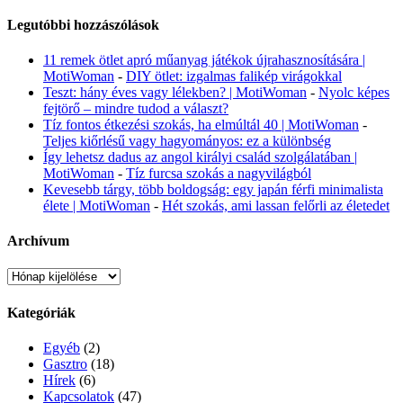
Legutóbbi hozzászólások
11 remek ötlet apró műanyag játékok újrahasznosítására |
MotiWoman
-
DIY ötlet: izgalmas falikép virágokkal
Teszt: hány éves vagy lélekben? | MotiWoman
-
Nyolc képes
fejtörő – mindre tudod a választ?
Tíz fontos étkezési szokás, ha elmúltál 40 | MotiWoman
-
Teljes kiőrlésű vagy hagyományos: ez a különbség
Így lehetsz dadus az angol királyi család szolgálatában |
MotiWoman
-
Tíz furcsa szokás a nagyvilágból
Kevesebb tárgy, több boldogság: egy japán férfi minimalista
élete | MotiWoman
-
Hét szokás, ami lassan felőrli az életedet
Archívum
Archívum
Kategóriák
Egyéb
(2)
Gasztro
(18)
Hírek
(6)
Kapcsolatok
(47)