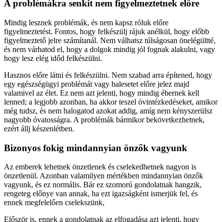
A problémákra senkit nem figyelmeztetnek előre
Mindig lesznek problémák, és nem kapsz róluk előre
figyelmeztetést. Fontos, hogy felkészülj rájuk anélkül, hogy előbb
figyelmeztető jelre számítanál. Nem válhatsz túlságosan önelégültté,
és nem várhatod el, hogy a dolgok mindig jól fognak alakulni, vagy
hogy lesz elég időd felkészülni.
Hasznos előre látni és felkészülni. Nem szabad arra építened, hogy
egy egészségügyi problémát vagy balesetet előre jelez majd
valamivel az élet. Ez nem azt jelenti, hogy mindig ébernek kell
lenned; a legjobb azonban, ha akkor teszel óvintézkedéseket, amikor
még tudsz, és nem halogatod azokat addig, amíg nem kényszerülsz
nagyobb óvatosságra. A problémák bármikor bekövetkezhetnek,
ezért állj készenlétben.
Bizonyos fokig mindannyian önzők vagyunk
Az emberek lehetnek önzetlenek és cselekedhetnek nagyon is
önzetlenül. Azonban valamilyen mértékben mindannyian önzők
vagyunk, és ez normális. Bár ez szomorú gondolatnak hangzik,
rengeteg előnye van annak, ha ezt igazságként ismerjük fel, és
ennek megfelelően cselekszünk,
Először is, ennek a gondolatnak az elfogadása azt jelenti, hogy