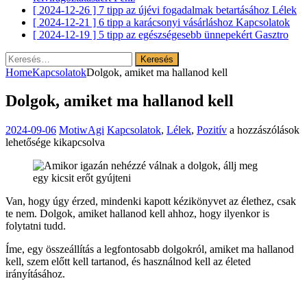
[ 2024-12-26 ]
7 tipp az újévi fogadalmak betartásához
Lélek
[ 2024-12-21 ]
6 tipp a karácsonyi vásárláshoz
Kapcsolatok
[ 2024-12-19 ]
5 tipp az egészségesebb ünnepekért
Gasztro
Keresés:
Home
Kapcsolatok
Dolgok, amiket ma hallanod kell
Dolgok, amiket ma hallanod kell
Dolgok,
2024-09-06
MotiwAgi
Kapcsolatok
,
Lélek
,
Pozitív
a hozzászólások
amiket
lehetősége kikapcsolva
ma
hallanod
kell
bejegyzéshez
Van, hogy úgy érzed, mindenki kapott kézikönyvet az élethez, csak
te nem. Dolgok, amiket hallanod kell ahhoz, hogy ilyenkor is
folytatni tudd.
Íme, egy összeállítás a legfontosabb dolgokról, amiket ma hallanod
kell, szem előtt kell tartanod, és használnod kell az életed
irányításához.