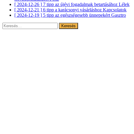
[ 2024-12-26 ]
7 tipp az újévi fogadalmak betartásához
Lélek
[ 2024-12-21 ]
6 tipp a karácsonyi vásárláshoz
Kapcsolatok
[ 2024-12-19 ]
5 tipp az egészségesebb ünnepekért
Gasztro
Keresés: