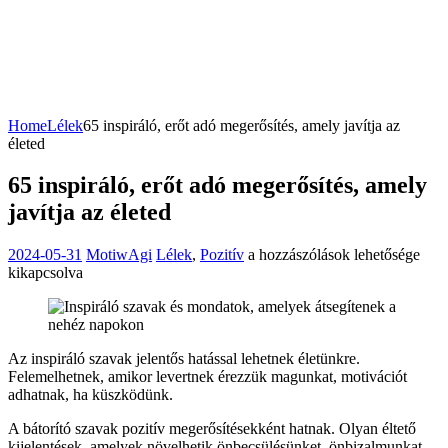
Home
Lélek
65 inspiráló, erőt adó megerősítés, amely javítja az
életed
65 inspiráló, erőt adó megerősítés, amely
javítja az életed
65
2024-05-31
MotiwAgi
Lélek
,
Pozitív
a hozzászólások lehetősége
inspiráló,
kikapcsolva
erőt
adó
megerősítés,
amely
Az inspiráló szavak jelentős hatással lehetnek életünkre.
javítja
Felemelhetnek, amikor levertnek érezzük magunkat, motivációt
az
adhatnak, ha küszködünk.
életed
bejegyzéshez
A bátorító szavak pozitív megerősítésekként hatnak. Olyan éltető
kijelentések, amelyek növelhetik önbecsülésünket, önbizalmunkat,