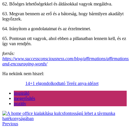
62. Bőséges lehetőségekkel és áldásokkal vagyok megáldva.
63. Megvan bennem az erő és a bátorság, hogy bármilyen akadályt
legyőzzek.
64. Irányítom a gondolataimat és az érzelmeimet.
65. Pontosan ott vagyok, ahol ebben a pillanatban lennem kell, és ez
így van rendjén.
forrás:
https://www.successconsciousness.com/blog/affirmations/affirmations
and-encouraging-words/
Ha nekünk nem hiszel:
14+1 elgondolkodtató Teréz anya-idézet
inspiráló
megerősítés
pozitív
Previous