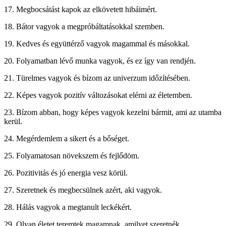
17. Megbocsátást kapok az elkövetett hibáimért.
18. Bátor vagyok a megpróbáltatásokkal szemben.
19. Kedves és együttérző vagyok magammal és másokkal.
20. Folyamatban lévő munka vagyok, és ez így van rendjén.
21. Türelmes vagyok és bízom az univerzum időzítésében.
22. Képes vagyok pozitív változásokat elérni az életemben.
23. Bízom abban, hogy képes vagyok kezelni bármit, ami az utamba
kerül.
24. Megérdemlem a sikert és a bőséget.
25. Folyamatosan növekszem és fejlődöm.
26. Pozitivitás és jó energia vesz körül.
27. Szeretnek és megbecsülnek azért, aki vagyok.
28. Hálás vagyok a megtanult leckékért.
29. Olyan életet teremtek magamnak, amilyet szeretnék.