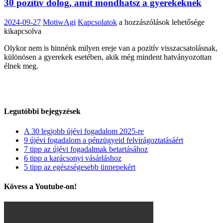
30 pozitív dolog, amit mondhatsz a gyerekeknek
30
2024-09-27
MotiwAgi
Kapcsolatok
a hozzászólások lehetősége
pozitív
kikapcsolva
dolog,
Olykor nem is hinnénk milyen ereje van a pozitív visszacsatolásnak,
amit
különösen a gyerekek esetében, akik még mindent hatványozottan
mondhatsz
élnek meg.
a
gyerekeknek
bejegyzéshez
Legutóbbi bejegyzések
A 30 legjobb újévi fogadalom 2025-re
9 újévi fogadalom a pénzügyeid felvirágoztatásáért
7 tipp az újévi fogadalmak betartásához
6 tipp a karácsonyi vásárláshoz
5 tipp az egészségesebb ünnepekért
Kövess a Youtube-on!