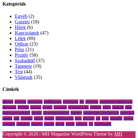
Kategóriák
Egyéb
(2)
Gasztro
(18)
Hírek
(6)
Kapcsolatok
(47)
Lélek
(69)
Otthon
(23)
Pénz
(21)
Pozitív
(58)
Szabadidő
(37)
Tanmese
(19)
Test
(44)
Világunk
(35)
Címkék
alkohol
anyaság
boldogság
buddhizmus
depresszió
diy
egészség
egészséges táplálkozás
elfogadás
fejlődés
fun fact
gyerek
gyerekek
gyereknevelés
higiénia
idézet
idézetek
játék
karácsonyi ajándék
kitartás
környezetvédelem
magány
mesterséges intelligencia
motiváció
munka
méz
nyaralás
otthon
pozitív
párkapcsolat
pénz
rejtvény
rák
siker
spórolás
stressz
szerelem
szokások
tanmese
tanulás
tippek
utazás
változás
víz
önfejlesztés
Copyright © 2026 | MH Magazine WordPress Theme by
MH