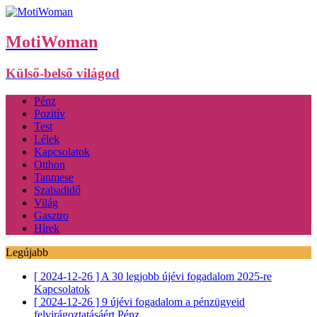
MotiWoman
Külső-belső világod
Pénz
Pozitív
Test
Lélek
Kapcsolatok
Otthon
Tanmese
Szabadidő
Világ
Gasztro
Hírek
Legújabb
[ 2024-12-26 ]
A 30 legjobb újévi fogadalom 2025-re
Kapcsolatok
[ 2024-12-26 ]
9 újévi fogadalom a pénzügyeid
felvirágoztatásáért
Pénz