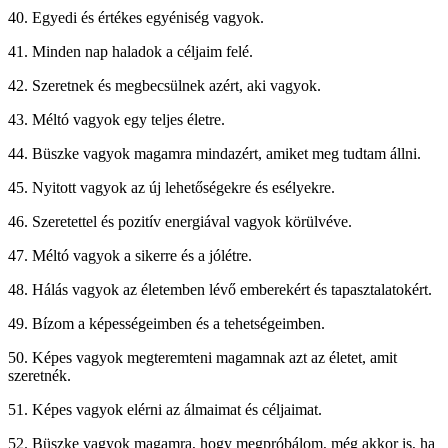
40. Egyedi és értékes egyéniség vagyok.
41. Minden nap haladok a céljaim felé.
42. Szeretnek és megbecsülnek azért, aki vagyok.
43. Méltó vagyok egy teljes életre.
44. Büszke vagyok magamra mindazért, amiket meg tudtam állni.
45. Nyitott vagyok az új lehetőségekre és esélyekre.
46. Szeretettel és pozitív energiával vagyok körülvéve.
47. Méltó vagyok a sikerre és a jólétre.
48. Hálás vagyok az életemben lévő emberekért és tapasztalatokért.
49. Bízom a képességeimben és a tehetségeimben.
50. Képes vagyok megteremteni magamnak azt az életet, amit
szeretnék.
51. Képes vagyok elérni az álmaimat és céljaimat.
52. Büszke vagyok magamra, hogy megpróbálom, még akkor is, ha