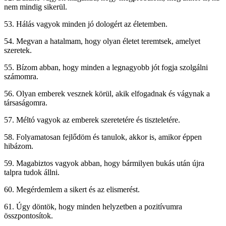
nem mindig sikerül.
53. Hálás vagyok minden jó dologért az életemben.
54. Megvan a hatalmam, hogy olyan életet teremtsek, amelyet
szeretek.
55. Bízom abban, hogy minden a legnagyobb jót fogja szolgálni
számomra.
56. Olyan emberek vesznek körül, akik elfogadnak és vágynak a
társaságomra.
57. Méltó vagyok az emberek szeretetére és tiszteletére.
58. Folyamatosan fejlődöm és tanulok, akkor is, amikor éppen
hibázom.
59. Magabiztos vagyok abban, hogy bármilyen bukás után újra
talpra tudok állni.
60. Megérdemlem a sikert és az elismerést.
61. Úgy döntök, hogy minden helyzetben a pozitívumra
összpontosítok.