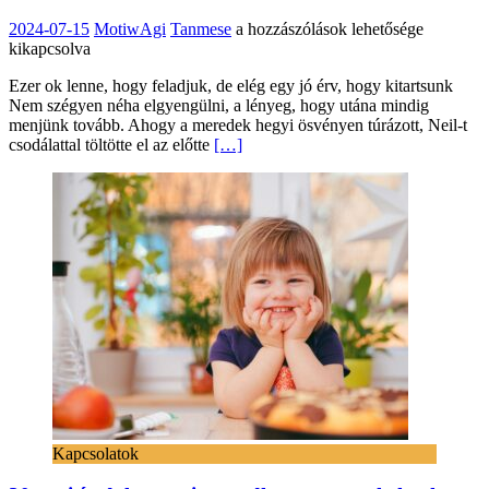
Az
2024-07-15
MotiwAgi
Tanmese
a hozzászólások lehetősége
ok,
kikapcsolva
amiért
Ezer ok lenne, hogy feladjuk, de elég egy jó érv, hogy kitartsunk
tovább
Nem szégyen néha elgyengülni, a lényeg, hogy utána mindig
kell
menjünk tovább. Ahogy a meredek hegyi ösvényen túrázott, Neil-t
menned
csodálattal töltötte el az előtte
[…]
bejegyzéshez
Kapcsolatok