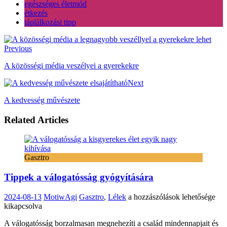
egészséges életmód
étkezés
táplálkozási tipp
Previous
A közösségi média veszélyei a gyerekekre
Next
A kedvesség művészete
Related Articles
Gasztro
Tippek a válogatósság gyógyítására
Tippek
2024-08-13
MotiwAgi
Gasztro
,
Lélek
a hozzászólások lehetősége
a
kikapcsolva
válogatósság
A válogatósság borzalmasan megnehezíti a család mindennapjait és
gyógyítására