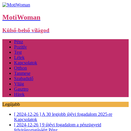
MotiWoman
Külső-belső világod
Pénz
Pozitív
Test
Lélek
Kapcsolatok
Otthon
Tanmese
Szabadidő
Világ
Gasztro
Hírek
Legújabb
[ 2024-12-26 ]
A 30 legjobb újévi fogadalom 2025-re
Kapcsolatok
[ 2024-12-26 ]
9 újévi fogadalom a pénzügyeid
felvirágoztatásáért
Pénz