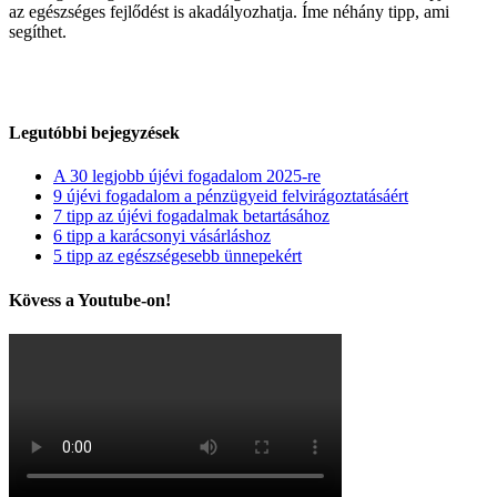
az egészséges fejlődést is akadályozhatja. Íme néhány tipp, ami
bejegyzéshez
segíthet.
Legutóbbi bejegyzések
A 30 legjobb újévi fogadalom 2025-re
9 újévi fogadalom a pénzügyeid felvirágoztatásáért
7 tipp az újévi fogadalmak betartásához
6 tipp a karácsonyi vásárláshoz
5 tipp az egészségesebb ünnepekért
Kövess a Youtube-on!