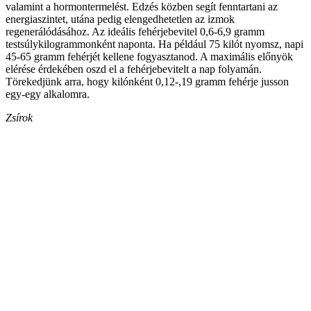
valamint a hormontermelést. Edzés közben segít fenntartani az
energiaszintet, utána pedig elengedhetetlen az izmok
regenerálódásához. Az ideális fehérjebevitel 0,6-6,9 gramm
testsúlykilogrammonként naponta. Ha például 75 kilót nyomsz, napi
45-65 gramm fehérjét kellene fogyasztanod. A maximális előnyök
elérése érdekében oszd el a fehérjebevitelt a nap folyamán.
Törekedjünk arra, hogy kilónként 0,12-,19 gramm fehérje jusson
egy-egy alkalomra.
Zsírok