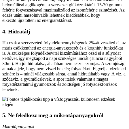
helyreállítsd a glikogént, a szervezet glükózraktárát. 15-30 gramm
fehérje fogyasztásával maximalizálod az izomfehérje szintézisét. Az
edzés utáni nassolnivalók lehetnek kiadósabbak, hogy
elkezdd újratölteni az energiaraktáraid.
4. Hidratálj
Ha csak a szervezeted folyadékmennyiségének 2%-át veszíted el, az
máris csökkentheti az energia-anyagcserét és a kognitív funkciókat
is. A szükséges folyadékbevitel kiszámításához oszd el a súlyodat
kettővel, így megkapod a napi szükséges unciát (1uncia nagyjából
30ml). Ha jól hidratálsz, általában nem leszel szomjas. A szomjúság
annak a jele, hogy nem viszel be elég folyadékot. Figyelj a vizeleted
színére is – minél világosabb sárga, annál hidratáltabb vagy. A víz, a
szódavíz, a gyümölcslevek, a spor italok valamint a magas
folyadéktartalmú gyümölcsök és zöldségek jó folyadékforrások
lehetnek.
5. Ne feledkezz meg a mikrotápanyagokról
Mikrotápanyagok