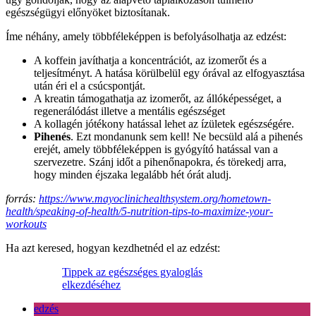
egészségügyi előnyöket biztosítanak.
Íme néhány, amely többféleképpen is befolyásolhatja az edzést:
A koffein javíthatja a koncentrációt, az izomerőt és a
teljesítményt. A hatása körülbelül egy órával az elfogyasztása
után éri el a csúcspontját.
A kreatin támogathatja az izomerőt, az állóképességet, a
regenerálódást illetve a mentális egészséget
A kollagén jótékony hatással lehet az ízületek egészségére.
Pihenés
. Ezt mondanunk sem kell! Ne becsüld alá a pihenés
erejét, amely többféleképpen is gyógyító hatással van a
szervezetre. Szánj időt a pihenőnapokra, és törekedj arra,
hogy minden éjszaka legalább hét órát aludj.
forrás:
https://www.mayoclinichealthsystem.org/hometown-
health/speaking-of-health/5-nutrition-tips-to-maximize-your-
workouts
Ha azt keresed, hogyan kezdhetnéd el az edzést:
Tippek az egészséges gyaloglás
elkezdéséhez
edzés