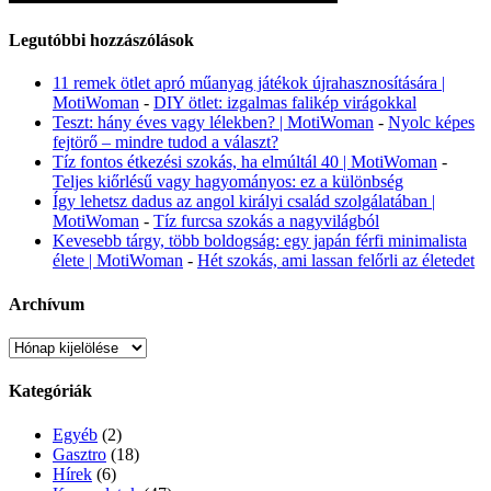
Legutóbbi hozzászólások
11 remek ötlet apró műanyag játékok újrahasznosítására |
MotiWoman
-
DIY ötlet: izgalmas falikép virágokkal
Teszt: hány éves vagy lélekben? | MotiWoman
-
Nyolc képes
fejtörő – mindre tudod a választ?
Tíz fontos étkezési szokás, ha elmúltál 40 | MotiWoman
-
Teljes kiőrlésű vagy hagyományos: ez a különbség
Így lehetsz dadus az angol királyi család szolgálatában |
MotiWoman
-
Tíz furcsa szokás a nagyvilágból
Kevesebb tárgy, több boldogság: egy japán férfi minimalista
élete | MotiWoman
-
Hét szokás, ami lassan felőrli az életedet
Archívum
Archívum
Kategóriák
Egyéb
(2)
Gasztro
(18)
Hírek
(6)