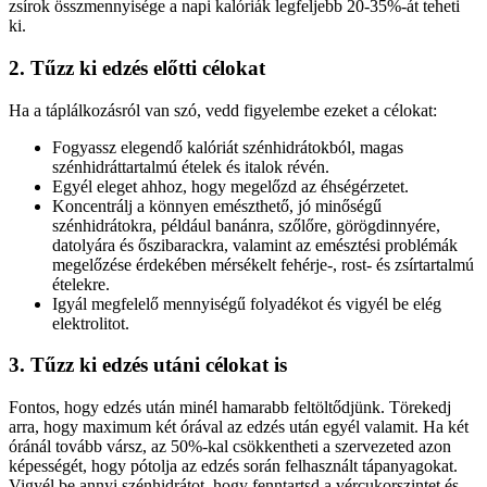
zsírok összmennyisége a napi kalóriák legfeljebb 20-35%-át teheti
ki.
2. Tűzz ki edzés előtti célokat
Ha a táplálkozásról van szó, vedd figyelembe ezeket a célokat:
Fogyassz elegendő kalóriát szénhidrátokból, magas
szénhidráttartalmú ételek és italok révén.
Egyél eleget ahhoz, hogy megelőzd az éhségérzetet.
Koncentrálj a könnyen emészthető, jó minőségű
szénhidrátokra, például banánra, szőlőre, görögdinnyére,
datolyára és őszibarackra, valamint az emésztési problémák
megelőzése érdekében mérsékelt fehérje-, rost- és zsírtartalmú
ételekre.
Igyál megfelelő mennyiségű folyadékot és vigyél be elég
elektrolitot.
3. Tűzz ki edzés utáni célokat is
Fontos, hogy edzés után minél hamarabb feltöltődjünk. Törekedj
arra, hogy maximum két órával az edzés után egyél valamit. Ha két
óránál tovább vársz, az 50%-kal csökkentheti a szervezeted azon
képességét, hogy pótolja az edzés során felhasznált tápanyagokat.
Vigyél be annyi szénhidrátot, hogy fenntartsd a vércukorszintet és