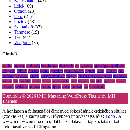
Kapcsolatok
(47)
Lélek
(69)
Otthon
(23)
Pénz
(21)
Pozitív
(58)
Szabadidő
(37)
Tanmese
(19)
Test
(44)
Világunk
(35)
Címkék
alkohol
anyaság
boldogság
buddhizmus
depresszió
diy
egészség
egészséges táplálkozás
elfogadás
fejlődés
fun fact
gyerek
gyerekek
gyereknevelés
higiénia
idézet
idézetek
játék
karácsonyi ajándék
kitartás
környezetvédelem
magány
mesterséges intelligencia
motiváció
munka
méz
nyaralás
otthon
pozitív
párkapcsolat
pénz
rejtvény
rák
siker
spórolás
stressz
szerelem
szokások
tanmese
tanulás
tippek
utazás
változás
víz
önfejlesztés
Copyright © 2026 | MH Magazine WordPress Theme by
MH
Themes
A honlapon a felhasználói élményed fokozásának érdekében sütiket
(cookie-kat) alkalmazunk. Bővebben itt olvashatsz róla:
Több
. A
www.motiwwoman.com oldal használatával a tájékoztatásunkat
tudomásul veszed.
Elfogadom