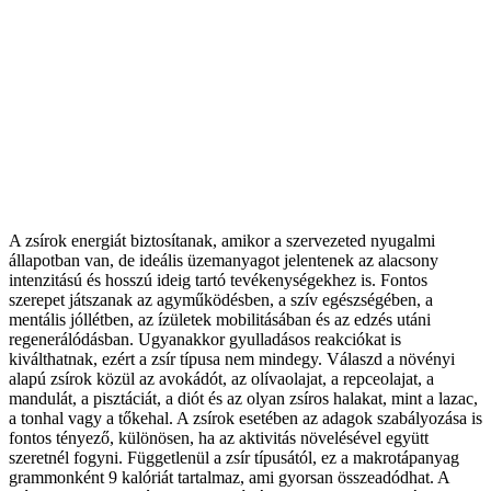
A zsírok energiát biztosítanak, amikor a szervezeted nyugalmi
állapotban van, de ideális üzemanyagot jelentenek az alacsony
intenzitású és hosszú ideig tartó tevékenységekhez is. Fontos
szerepet játszanak az agyműködésben, a szív egészségében, a
mentális jóllétben, az ízületek mobilitásában és az edzés utáni
regenerálódásban. Ugyanakkor gyulladásos reakciókat is
kiválthatnak, ezért a zsír típusa nem mindegy. Válaszd a növényi
alapú zsírok közül az avokádót, az olívaolajat, a repceolajat, a
mandulát, a pisztáciát, a diót és az olyan zsíros halakat, mint a lazac,
a tonhal vagy a tőkehal. A zsírok esetében az adagok szabályozása is
fontos tényező, különösen, ha az aktivitás növelésével együtt
szeretnél fogyni. Függetlenül a zsír típusától, ez a makrotápanyag
grammonként 9 kalóriát tartalmaz, ami gyorsan összeadódhat. A