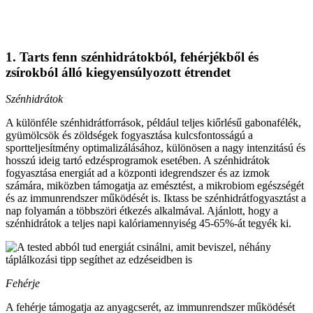
1. Tarts fenn szénhidrátokból, fehérjékből és
zsírokból álló kiegyensúlyozott étrendet
Szénhidrátok
A különféle szénhidrátforrások, például teljes kiőrlésű gabonafélék,
gyümölcsök és zöldségek fogyasztása kulcsfontosságú a
sportteljesítmény optimalizálásához, különösen a nagy intenzitású és
hosszú ideig tartó edzésprogramok esetében. A szénhidrátok
fogyasztása energiát ad a központi idegrendszer és az izmok
számára, miközben támogatja az emésztést, a mikrobiom egészségét
és az immunrendszer működését is. Iktass be szénhidrátfogyasztást a
nap folyamán a többszöri étkezés alkalmával. Ajánlott, hogy a
szénhidrátok a teljes napi kalóriamennyiség 45-65%-át tegyék ki.
Fehérje
A fehérje támogatja az anyagcserét, az immunrendszer működését