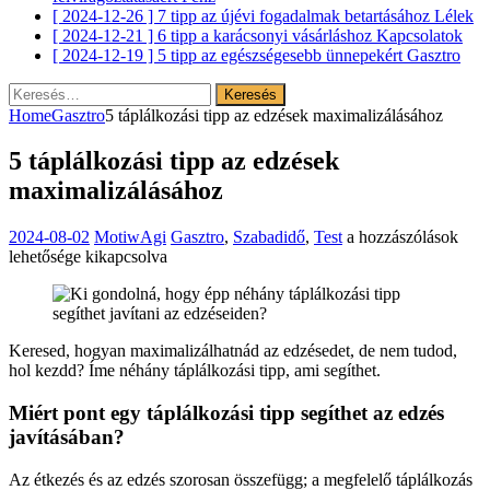
[ 2024-12-26 ]
7 tipp az újévi fogadalmak betartásához
Lélek
[ 2024-12-21 ]
6 tipp a karácsonyi vásárláshoz
Kapcsolatok
[ 2024-12-19 ]
5 tipp az egészségesebb ünnepekért
Gasztro
Keresés:
Home
Gasztro
5 táplálkozási tipp az edzések maximalizálásához
5 táplálkozási tipp az edzések
maximalizálásához
5
2024-08-02
MotiwAgi
Gasztro
,
Szabadidő
,
Test
a hozzászólások
táplálkozási
lehetősége kikapcsolva
tipp
az
edzések
maximalizálásához
Keresed, hogyan maximalizálhatnád az edzésedet, de nem tudod,
bejegyzéshez
hol kezdd? Íme néhány táplálkozási tipp, ami segíthet.
Miért pont egy táplálkozási tipp segíthet az edzés
javításában?
Az étkezés és az edzés szorosan összefügg; a megfelelő táplálkozás