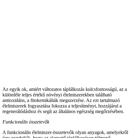
Az egyik ok, amiért változatos táplálkozás kulcsfontosságú, az a
különféle teljes értékű növényi élelmiszerekben található
antioxidáns, a fitokemikáliák megszerzése. Az ezt tartalmazó
élelmiszerek fogyasztása fokozza a teljesítményt, hozzájárul a
regenerálódáshoz és segít az általános egészség megőrzésében.
Funkcionális összetevők
A funkcionális élelmiszer-összetevők olyan anyagok, amelyekről
úgy gondolják, hogy az alapvető táplálkozáson túlmenő