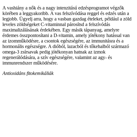
A vashiány a nők és a nagy intenzitású edzésprogramot végzők
körében a leggyakoribb. A vas felszívódása reggel és edzés után a
legjobb. Ügyelj arra, hogy a vasban gazdag ételeket, például a zöld
leveles zöldségeket C-vitaminnal párosítsd a felszívódás
maximalizálásának érdekében. Egy másik tápanyag, amelyre
érdemes összpontosítani a D-vitamin, amely jótékony hatással van
az izomműködésre, a csontok egészségére, az immunitásra és a
hormonális egészségre. A dióból, lazacból és tőkehalból származó
omega-3 zsírsavak pedig jótékonyan hatnak az izmok
regenerálódására, a szív egészségére, valamint az agy- és
immunrendszer működésére.
Antioxidáns fitokemikáliák