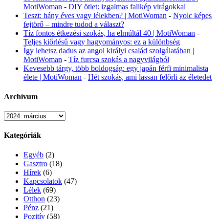
MotiWoman
-
DIY ötlet: izgalmas falikép virágokkal
Teszt: hány éves vagy lélekben? | MotiWoman
-
Nyolc képes
fejtörő – mindre tudod a választ?
Tíz fontos étkezési szokás, ha elmúltál 40 | MotiWoman
-
Teljes kiőrlésű vagy hagyományos: ez a különbség
Így lehetsz dadus az angol királyi család szolgálatában |
MotiWoman
-
Tíz furcsa szokás a nagyvilágból
Kevesebb tárgy, több boldogság: egy japán férfi minimalista
élete | MotiWoman
-
Hét szokás, ami lassan felőrli az életedet
Archívum
Archívum
Kategóriák
Egyéb
(2)
Gasztro
(18)
Hírek
(6)
Kapcsolatok
(47)
Lélek
(69)
Otthon
(23)
Pénz
(21)
Pozitív
(58)