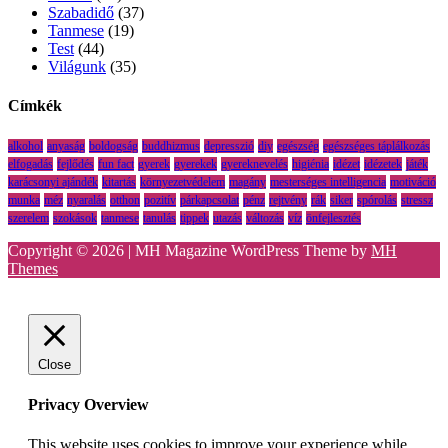
Szabadidő
(37)
Tanmese
(19)
Test
(44)
Világunk
(35)
Címkék
alkohol
anyaság
boldogság
buddhizmus
depresszió
diy
egészség
egészséges táplálkozás
elfogadás
fejlődés
fun fact
gyerek
gyerekek
gyereknevelés
higiénia
idézet
idézetek
játék
karácsonyi ajándék
kitartás
környezetvédelem
magány
mesterséges intelligencia
motiváció
munka
méz
nyaralás
otthon
pozitív
párkapcsolat
pénz
rejtvény
rák
siker
spórolás
stressz
szerelem
szokások
tanmese
tanulás
tippek
utazás
változás
víz
önfejlesztés
Copyright © 2026 | MH Magazine WordPress Theme by
MH
Themes
Close
Privacy Overview
This website uses cookies to improve your experience while