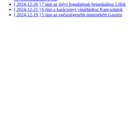
[ 2024-12-26 ]
7 tipp az újévi fogadalmak betartásához
Lélek
[ 2024-12-21 ]
6 tipp a karácsonyi vásárláshoz
Kapcsolatok
[ 2024-12-19 ]
5 tipp az egészségesebb ünnepekért
Gasztro