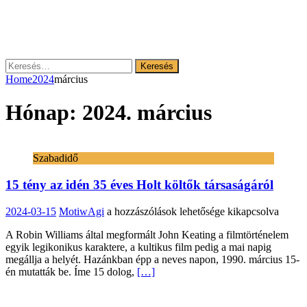
Keresés:
Home
2024
március
Hónap:
2024. március
Szabadidő
15 tény az idén 35 éves Holt költők társaságáról
15
2024-03-15
MotiwAgi
a hozzászólások lehetősége kikapcsolva
tény
A Robin Williams által megformált John Keating a filmtörténelem
az
egyik legikonikus karaktere, a kultikus film pedig a mai napig
idén
megállja a helyét. Hazánkban épp a neves napon, 1990. március 15-
35
én mutatták be. Íme 15 dolog,
[…]
éves
Holt
költők