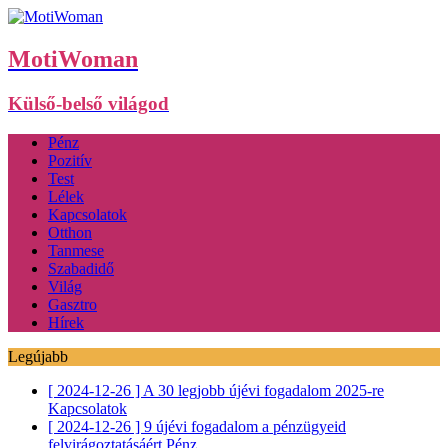
MotiWoman
Külső-belső világod
Pénz
Pozitív
Test
Lélek
Kapcsolatok
Otthon
Tanmese
Szabadidő
Világ
Gasztro
Hírek
Legújabb
[ 2024-12-26 ]
A 30 legjobb újévi fogadalom 2025-re
Kapcsolatok
[ 2024-12-26 ]
9 újévi fogadalom a pénzügyeid
felvirágoztatásáért
Pénz