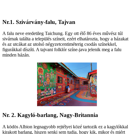
Nr.1. Szivárvány-falu, Tajvan
A falu neve eredetileg Taichung. Egy ott élő 86 éves művész túl
sivárnak találta a település színeit, ezért elhatározta, hogy a házakat
és az utcákat az utolsó négyzetcentiméterig csodás színekkel,
figurákkal díszíti. A tajvani folklór színe-java jelenik meg a falu
minden házán.
Nr. 2. Kagyló-barlang, Nagy-Britannia
A ködös Albion legnagyobb rejtélyei közé tartozik ez a kagylókkal
kirakott barlang, hiszen senki sem tudja, hogy kik, mikor és miért