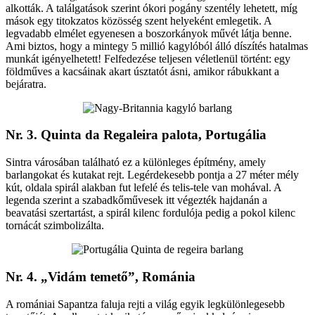
alkották. A találgatások szerint ókori pogány szentély lehetett, míg
mások egy titokzatos közösség szent helyeként emlegetik. A
legvadabb elmélet egyenesen a boszorkányok művét látja benne.
Ami biztos, hogy a mintegy 5 millió kagylóból álló díszítés hatalmas
munkát igényelhetett! Felfedezése teljesen véletlenül történt: egy
földműves a kacsáinak akart úsztatót ásni, amikor rábukkant a
bejáratra.
Nr. 3. Quinta da Regaleira palota, Portugália
Sintra városában található ez a különleges építmény, amely
barlangokat és kutakat rejt. Legérdekesebb pontja a 27 méter mély
kút, oldala spirál alakban fut lefelé és telis-tele van mohával. A
legenda szerint a szabadkőművesek itt végezték hajdanán a
beavatási szertartást, a spirál kilenc fordulója pedig a pokol kilenc
tornácát szimbolizálta.
Nr. 4. „Vidám temető”, Románia
A romániai Sapantza faluja rejti a világ egyik legkülönlegesebb