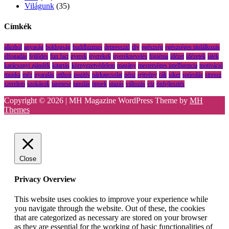
Világunk
(35)
Címkék
alkohol
anyaság
boldogság
buddhizmus
depresszió
diy
egészség
egészséges táplálkozás
elfogadás
fejlődés
fun fact
gyerek
gyerekek
gyereknevelés
higiénia
idézet
idézetek
játék
karácsonyi ajándék
kitartás
környezetvédelem
magány
mesterséges intelligencia
motiváció
munka
méz
nyaralás
otthon
pozitív
párkapcsolat
pénz
rejtvény
rák
siker
spórolás
stressz
szerelem
szokások
tanmese
tanulás
tippek
utazás
változás
víz
önfejlesztés
Copyright © 2026 | MH Magazine WordPress Theme by
MH
Themes
Close
Privacy Overview
This website uses cookies to improve your experience while
you navigate through the website. Out of these, the cookies
that are categorized as necessary are stored on your browser
as they are essential for the working of basic functionalities of