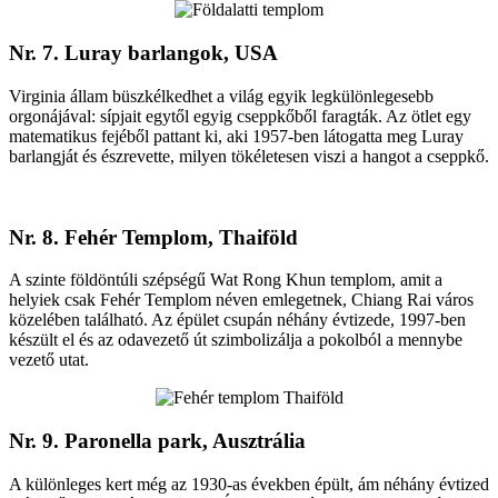
Nr. 7. Luray barlangok, USA
Virginia állam büszkélkedhet a világ egyik legkülönlegesebb
orgonájával: sípjait egytől egyig cseppkőből faragták. Az ötlet egy
matematikus fejéből pattant ki, aki 1957-ben látogatta meg Luray
barlangját és észrevette, milyen tökéletesen viszi a hangot a cseppkő.
Nr. 8. Fehér Templom, Thaiföld
A szinte földöntúli szépségű Wat Rong Khun templom, amit a
helyiek csak Fehér Templom néven emlegetnek, Chiang Rai város
közelében található. Az épület csupán néhány évtizede, 1997-ben
készült el és az odavezető út szimbolizálja a pokolból a mennybe
vezető utat.
Nr. 9. Paronella park, Ausztrália
A különleges kert még az 1930-as években épült, ám néhány évtized