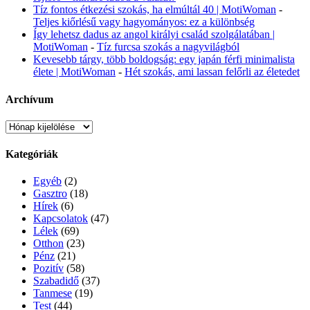
Tíz fontos étkezési szokás, ha elmúltál 40 | MotiWoman
-
Teljes kiőrlésű vagy hagyományos: ez a különbség
Így lehetsz dadus az angol királyi család szolgálatában |
MotiWoman
-
Tíz furcsa szokás a nagyvilágból
Kevesebb tárgy, több boldogság: egy japán férfi minimalista
élete | MotiWoman
-
Hét szokás, ami lassan felőrli az életedet
Archívum
Archívum
Kategóriák
Egyéb
(2)
Gasztro
(18)
Hírek
(6)
Kapcsolatok
(47)
Lélek
(69)
Otthon
(23)
Pénz
(21)
Pozitív
(58)
Szabadidő
(37)
Tanmese
(19)
Test
(44)