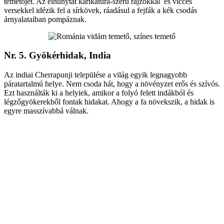
temetőjét. Az elhunytat karikatúra-szerű rajzokkal és vicces
versekkel idézik fel a sírkövek, ráadásul a fejfák a kék csodás
árnyalataiban pompáznak.
Nr. 5. Gyökérhidak, India
Az indiai Cherrapunji települése a világ egyik legnagyobb
páratartalmú helye. Nem csoda hát, hogy a növényzet erős és szívós.
Ezt használták ki a helyiek, amikor a folyó felett indákból és
légzőgyökerekből fontak hidakat. Ahogy a fa növekszik, a hidak is
egyre masszívabbá válnak.