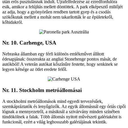
után erős pusztulásnak indult. Újrafelfedezése az ezredfordulóra
esik, amikor a felújítás mellett döntöttek. A park elképesztő miliőjét
az adja, hogy a gyönyörűen rendben tartott gyep és a csodás
szökőkutak mellett a mohát nem takarították le az épületekről,
kőhidakról.
Nr. 10. Carhenge, USA
Nebraska államban egy férfi különös emlékművet állított
édesapjának: összerakta az angliai Stonehenge pontos mását, de
autókból! A veterán autókat kőszínűre festette, hogy senkinek se
legyen kétsége az ötlet eredete felől.
Nr. 11. Stockholm metróállomásai
A stockholmi metróállomások mind egyedi tervezésűek,
szemkápráztatók és lenyűgözők. Az egyik állomásnál egy óriás cipői
lógnak a mennyezetről, a másiknál a szivárvány minden színében
tündökölnek a falak. Több állomás nyitott művészeti galériaként is
funkcionál, ezért a világ leghosszabb galériájának tekintik.