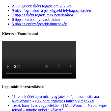
A 30 legjobb újévi fogadalom 2025-re
9 újévi fogadalom a pénzügyeid felvirágoztatásáért
7 tipp az újévi fogadalmak betartásához
6 tipp a karácsonyi vásárláshoz
5 tipp az egészségesebb ünnepekért
Kövess a Youtube-on!
Legutóbbi hozzászólások
11 remek ötlet apró műanyag játékok újrahasznosítására |
MotiWoman
-
DIY ötlet: izgalmas falikép virágokkal
Teszt: hány éves vagy lélekben? | MotiWoman
-
Nyolc képes
fejtörő – mindre tudod a választ?