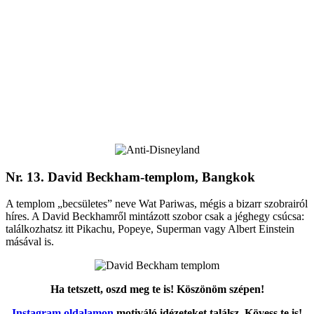
Nr. 13. David Beckham-templom, Bangkok
A templom „becsületes” neve Wat Pariwas, mégis a bizarr szobrairól
híres. A David Beckhamről mintázott szobor csak a jéghegy csúcsa:
találkozhatsz itt Pikachu, Popeye, Superman vagy Albert Einstein
másával is.
Ha tetszett, oszd meg te is! Köszönöm szépen!
Instagram oldalamon
motiváló idézeteket találsz. Kövess te is!