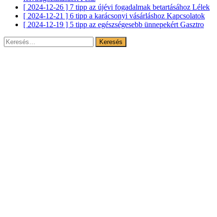
[ 2024-12-26 ]
7 tipp az újévi fogadalmak betartásához
Lélek
[ 2024-12-21 ]
6 tipp a karácsonyi vásárláshoz
Kapcsolatok
[ 2024-12-19 ]
5 tipp az egészségesebb ünnepekért
Gasztro
Keresés: