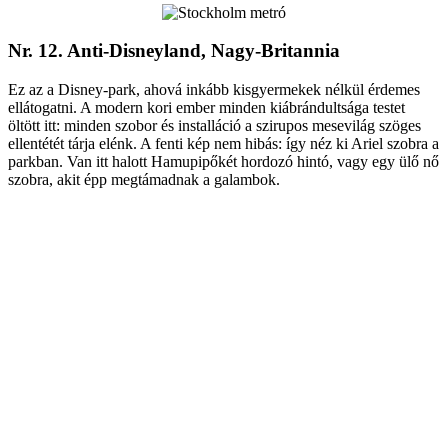
Nr. 12. Anti-Disneyland, Nagy-Britannia
Ez az a Disney-park, ahová inkább kisgyermekek nélkül érdemes
ellátogatni. A modern kori ember minden kiábrándultsága testet
öltött itt: minden szobor és installáció a szirupos mesevilág szöges
ellentétét tárja elénk. A fenti kép nem hibás: így néz ki Ariel szobra a
parkban. Van itt halott Hamupipőkét hordozó hintó, vagy egy ülő nő
szobra, akit épp megtámadnak a galambok.