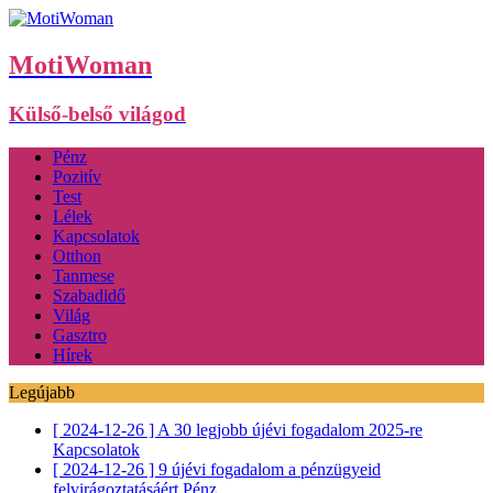
MotiWoman
Külső-belső világod
Pénz
Pozitív
Test
Lélek
Kapcsolatok
Otthon
Tanmese
Szabadidő
Világ
Gasztro
Hírek
Legújabb
[ 2024-12-26 ]
A 30 legjobb újévi fogadalom 2025-re
Kapcsolatok
[ 2024-12-26 ]
9 újévi fogadalom a pénzügyeid
felvirágoztatásáért
Pénz