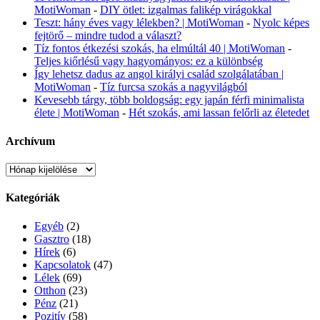
MotiWoman
-
DIY ötlet: izgalmas falikép virágokkal
Teszt: hány éves vagy lélekben? | MotiWoman
-
Nyolc képes
fejtörő – mindre tudod a választ?
Tíz fontos étkezési szokás, ha elmúltál 40 | MotiWoman
-
Teljes kiőrlésű vagy hagyományos: ez a különbség
Így lehetsz dadus az angol királyi család szolgálatában |
MotiWoman
-
Tíz furcsa szokás a nagyvilágból
Kevesebb tárgy, több boldogság: egy japán férfi minimalista
élete | MotiWoman
-
Hét szokás, ami lassan felőrli az életedet
Archívum
Archívum
Kategóriák
Egyéb
(2)
Gasztro
(18)
Hírek
(6)
Kapcsolatok
(47)
Lélek
(69)
Otthon
(23)
Pénz
(21)
Pozitív
(58)