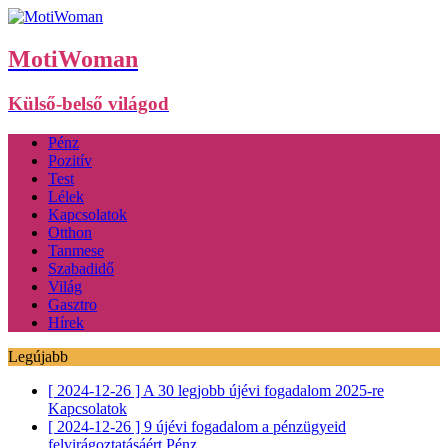
MotiWoman
Külső-belső világod
Pénz
Pozitív
Test
Lélek
Kapcsolatok
Otthon
Tanmese
Szabadidő
Világ
Gasztro
Hírek
Legújabb
[ 2024-12-26 ]
A 30 legjobb újévi fogadalom 2025-re
Kapcsolatok
[ 2024-12-26 ]
9 újévi fogadalom a pénzügyeid
felvirágoztatásáért
Pénz