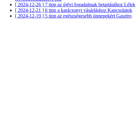
[ 2024-12-26 ]
7 tipp az újévi fogadalmak betartásához
Lélek
[ 2024-12-21 ]
6 tipp a karácsonyi vásárláshoz
Kapcsolatok
[ 2024-12-19 ]
5 tipp az egészségesebb ünnepekért
Gasztro