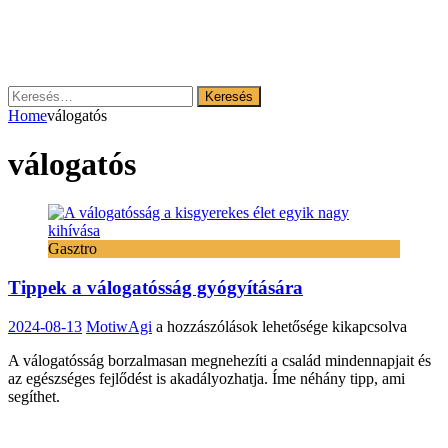
Keresés:
Home
válogatós
válogatós
Gasztro
Tippek a válogatósság gyógyítására
Tippek
2024-08-13
MotiwAgi
a hozzászólások lehetősége kikapcsolva
a
A válogatósság borzalmasan megnehezíti a család mindennapjait és
válogatósság
az egészséges fejlődést is akadályozhatja. Íme néhány tipp, ami
gyógyítására
segíthet.
bejegyzéshez