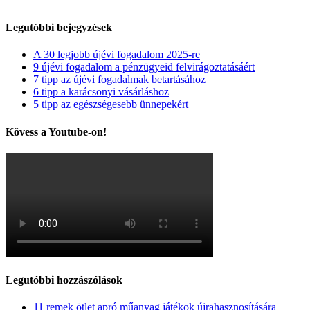
Legutóbbi bejegyzések
A 30 legjobb újévi fogadalom 2025-re
9 újévi fogadalom a pénzügyeid felvirágoztatásáért
7 tipp az újévi fogadalmak betartásához
6 tipp a karácsonyi vásárláshoz
5 tipp az egészségesebb ünnepekért
Kövess a Youtube-on!
Legutóbbi hozzászólások
11 remek ötlet apró műanyag játékok újrahasznosítására |