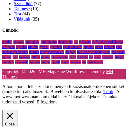
Szabadidő
(37)
Tanmese
(19)
Test
(44)
Világunk
(35)
Címkék
alkohol
anyaság
boldogság
buddhizmus
depresszió
diy
egészség
egészséges táplálkozás
elfogadás
fejlődés
fun fact
gyerek
gyerekek
gyereknevelés
higiénia
idézet
idézetek
játék
karácsonyi ajándék
kitartás
környezetvédelem
magány
mesterséges intelligencia
motiváció
munka
méz
nyaralás
otthon
pozitív
párkapcsolat
pénz
rejtvény
rák
siker
spórolás
stressz
szerelem
szokások
tanmese
tanulás
tippek
utazás
változás
víz
önfejlesztés
Copyright © 2026 | MH Magazine WordPress Theme by
MH
Themes
A honlapon a felhasználói élményed fokozásának érdekében sütiket
(cookie-kat) alkalmazunk. Bővebben itt olvashatsz róla:
Több
. A
www.motiwwoman.com oldal használatával a tájékoztatásunkat
tudomásul veszed.
Elfogadom
Close