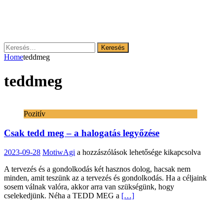
Keresés:
Home
teddmeg
teddmeg
Pozitív
Csak tedd meg – a halogatás legyőzése
Csak
2023-09-28
MotiwAgi
a hozzászólások lehetősége kikapcsolva
tedd
A tervezés és a gondolkodás két hasznos dolog, hacsak nem
meg
minden, amit teszünk az a tervezés és gondolkodás. Ha a céljaink
–
sosem válnak valóra, akkor arra van szükségünk, hogy
a
cselekedjünk. Néha a TEDD MEG a
[…]
halogatás
legyőzése
bejegyzéshez