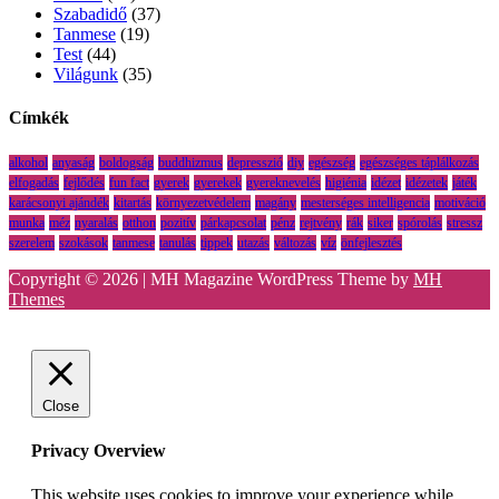
Szabadidő
(37)
Tanmese
(19)
Test
(44)
Világunk
(35)
Címkék
alkohol
anyaság
boldogság
buddhizmus
depresszió
diy
egészség
egészséges táplálkozás
elfogadás
fejlődés
fun fact
gyerek
gyerekek
gyereknevelés
higiénia
idézet
idézetek
játék
karácsonyi ajándék
kitartás
környezetvédelem
magány
mesterséges intelligencia
motiváció
munka
méz
nyaralás
otthon
pozitív
párkapcsolat
pénz
rejtvény
rák
siker
spórolás
stressz
szerelem
szokások
tanmese
tanulás
tippek
utazás
változás
víz
önfejlesztés
Copyright © 2026 | MH Magazine WordPress Theme by
MH
Themes
Close
Privacy Overview
This website uses cookies to improve your experience while