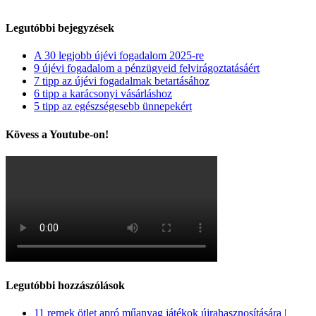
Legutóbbi bejegyzések
A 30 legjobb újévi fogadalom 2025-re
9 újévi fogadalom a pénzügyeid felvirágoztatásáért
7 tipp az újévi fogadalmak betartásához
6 tipp a karácsonyi vásárláshoz
5 tipp az egészségesebb ünnepekért
Kövess a Youtube-on!
Legutóbbi hozzászólások
11 remek ötlet apró műanyag játékok újrahasznosítására |