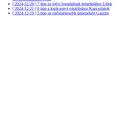
[ 2024-12-26 ]
7 tipp az újévi fogadalmak betartásához
Lélek
[ 2024-12-21 ]
6 tipp a karácsonyi vásárláshoz
Kapcsolatok
[ 2024-12-19 ]
5 tipp az egészségesebb ünnepekért
Gasztro