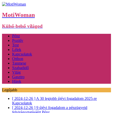
MotiWoman
Külső-belső világod
Pénz
Pozitív
Test
Lélek
Kapcsolatok
Otthon
Tanmese
Szabadidő
Világ
Gasztro
Hírek
Legújabb
[ 2024-12-26 ]
A 30 legjobb újévi fogadalom 2025-re
Kapcsolatok
[ 2024-12-26 ]
9 újévi fogadalom a pénzügyeid
felvirágoztatásáért
Pénz