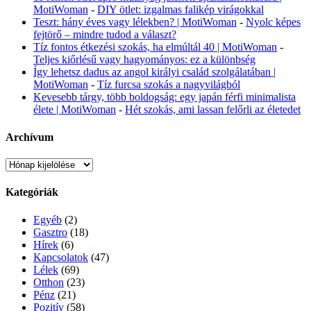
MotiWoman
-
DIY ötlet: izgalmas falikép virágokkal
Teszt: hány éves vagy lélekben? | MotiWoman
-
Nyolc képes
fejtörő – mindre tudod a választ?
Tíz fontos étkezési szokás, ha elmúltál 40 | MotiWoman
-
Teljes kiőrlésű vagy hagyományos: ez a különbség
Így lehetsz dadus az angol királyi család szolgálatában |
MotiWoman
-
Tíz furcsa szokás a nagyvilágból
Kevesebb tárgy, több boldogság: egy japán férfi minimalista
élete | MotiWoman
-
Hét szokás, ami lassan felőrli az életedet
Archívum
Archívum
Kategóriák
Egyéb
(2)
Gasztro
(18)
Hírek
(6)
Kapcsolatok
(47)
Lélek
(69)
Otthon
(23)
Pénz
(21)
Pozitív
(58)