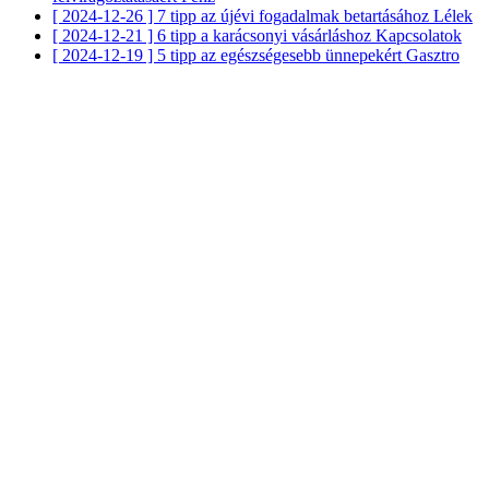
[ 2024-12-26 ]
7 tipp az újévi fogadalmak betartásához
Lélek
[ 2024-12-21 ]
6 tipp a karácsonyi vásárláshoz
Kapcsolatok
[ 2024-12-19 ]
5 tipp az egészségesebb ünnepekért
Gasztro