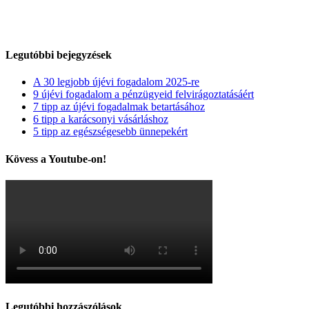
Legutóbbi bejegyzések
A 30 legjobb újévi fogadalom 2025-re
9 újévi fogadalom a pénzügyeid felvirágoztatásáért
7 tipp az újévi fogadalmak betartásához
6 tipp a karácsonyi vásárláshoz
5 tipp az egészségesebb ünnepekért
Kövess a Youtube-on!
Legutóbbi hozzászólások