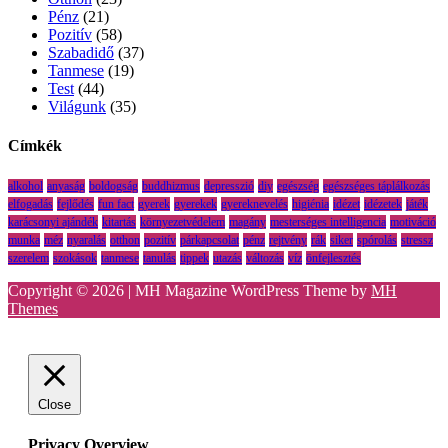
Pénz
(21)
Pozitív
(58)
Szabadidő
(37)
Tanmese
(19)
Test
(44)
Világunk
(35)
Címkék
alkohol
anyaság
boldogság
buddhizmus
depresszió
diy
egészség
egészséges táplálkozás
elfogadás
fejlődés
fun fact
gyerek
gyerekek
gyereknevelés
higiénia
idézet
idézetek
játék
karácsonyi ajándék
kitartás
környezetvédelem
magány
mesterséges intelligencia
motiváció
munka
méz
nyaralás
otthon
pozitív
párkapcsolat
pénz
rejtvény
rák
siker
spórolás
stressz
szerelem
szokások
tanmese
tanulás
tippek
utazás
változás
víz
önfejlesztés
Copyright © 2026 | MH Magazine WordPress Theme by
MH
Themes
Close
Privacy Overview