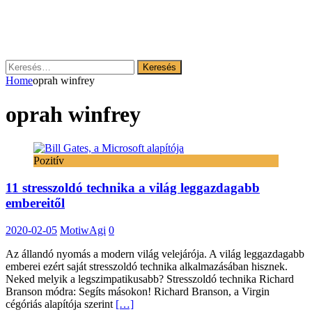
Keresés:
Home
oprah winfrey
oprah winfrey
Pozitív
11 stresszoldó technika a világ leggazdagabb
embereitől
2020-02-05
MotiwAgi
0
Az állandó nyomás a modern világ velejárója. A világ leggazdagabb
emberei ezért saját stresszoldó technika alkalmazásában hisznek.
Neked melyik a legszimpatikusabb? Stresszoldó technika Richard
Branson módra: Segíts másokon! Richard Branson, a Virgin
cégóriás alapítója szerint
[…]