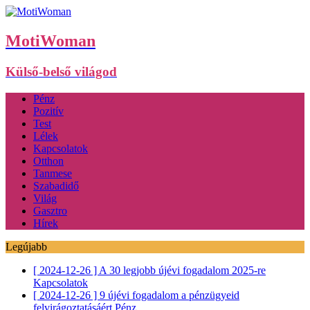
MotiWoman
Külső-belső világod
Pénz
Pozitív
Test
Lélek
Kapcsolatok
Otthon
Tanmese
Szabadidő
Világ
Gasztro
Hírek
Legújabb
[ 2024-12-26 ]
A 30 legjobb újévi fogadalom 2025-re
Kapcsolatok
[ 2024-12-26 ]
9 újévi fogadalom a pénzügyeid
felvirágoztatásáért
Pénz