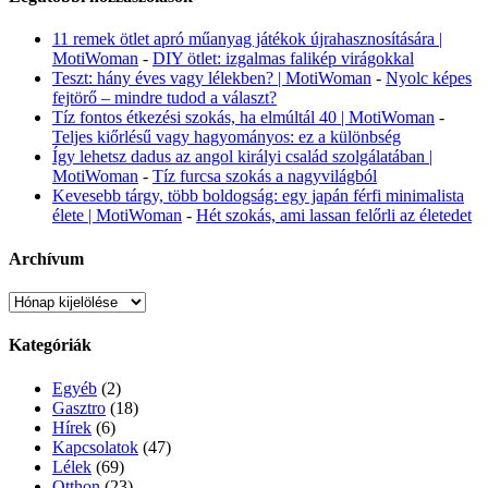
11 remek ötlet apró műanyag játékok újrahasznosítására |
MotiWoman
-
DIY ötlet: izgalmas falikép virágokkal
Teszt: hány éves vagy lélekben? | MotiWoman
-
Nyolc képes
fejtörő – mindre tudod a választ?
Tíz fontos étkezési szokás, ha elmúltál 40 | MotiWoman
-
Teljes kiőrlésű vagy hagyományos: ez a különbség
Így lehetsz dadus az angol királyi család szolgálatában |
MotiWoman
-
Tíz furcsa szokás a nagyvilágból
Kevesebb tárgy, több boldogság: egy japán férfi minimalista
élete | MotiWoman
-
Hét szokás, ami lassan felőrli az életedet
Archívum
Archívum
Kategóriák
Egyéb
(2)
Gasztro
(18)
Hírek
(6)
Kapcsolatok
(47)
Lélek
(69)
Otthon
(23)