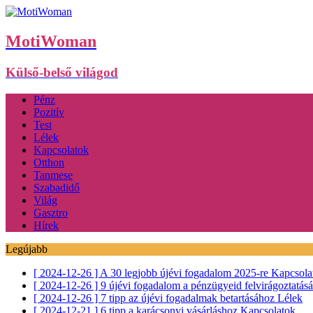
MotiWoman
Külső-belső világod
Pénz
Pozitív
Test
Lélek
Kapcsolatok
Otthon
Tanmese
Szabadidő
Világ
Gasztro
Hírek
Legújabb
[ 2024-12-26 ]
A 30 legjobb újévi fogadalom 2025-re
Kapcsola
[ 2024-12-26 ]
9 újévi fogadalom a pénzügyeid felvirágoztatás
[ 2024-12-26 ]
7 tipp az újévi fogadalmak betartásához
Lélek
[ 2024-12-21 ]
6 tipp a karácsonyi vásárláshoz
Kapcsolatok