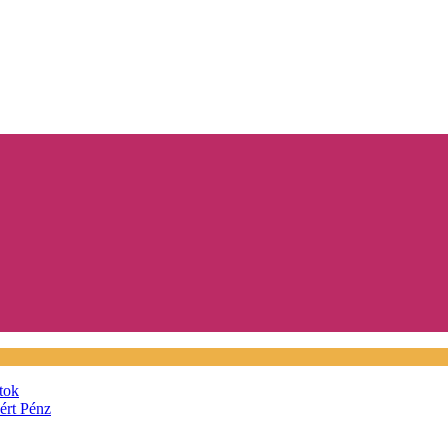
tok
áért
Pénz