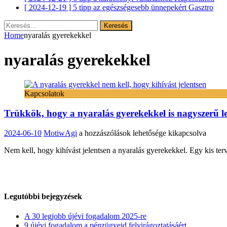
[ 2024-12-19 ]
5 tipp az egészségesebb ünnepekért
Gasztro
Keresés:
Home
nyaralás gyerekekkel
nyaralás gyerekekkel
Kapcsolatok
Trükkök, hogy a nyaralás gyerekekkel is nagyszerű l
Trükkök,
2024-06-10
MotiwAgi
a hozzászólások lehetősége kikapcsolva
hogy
Nem kell, hogy kihívást jelentsen a nyaralás gyerekekkel. Egy kis ter
a
nyaralás
gyerekekkel
is
nagyszerű
legyen
Legutóbbi bejegyzések
bejegyzéshez
A 30 legjobb újévi fogadalom 2025-re
9 újévi fogadalom a pénzügyeid felvirágoztatásáért