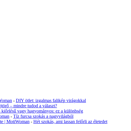
tiWoman
-
DIY ötlet: izgalmas falikép virágokkal
jtörő – mindre tudod a választ?
s kiőrlésű vagy hagyományos: ez a különbség
Woman
-
Tíz furcsa szokás a nagyvilágból
lete | MotiWoman
-
Hét szokás, ami lassan felőrli az életedet