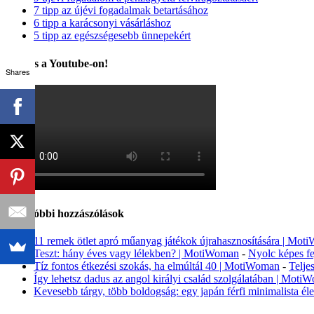
7 tipp az újévi fogadalmak betartásához
6 tipp a karácsonyi vásárláshoz
5 tipp az egészségesebb ünnepekért
Kövess a Youtube-on!
Shares
Legutóbbi hozzászólások
11 remek ötlet apró műanyag játékok újrahasznosítására | Mo
Teszt: hány éves vagy lélekben? | MotiWoman
-
Nyolc képes fe
Tíz fontos étkezési szokás, ha elmúltál 40 | MotiWoman
-
Telje
Így lehetsz dadus az angol királyi család szolgálatában | Moti
Kevesebb tárgy, több boldogság: egy japán férfi minimalista é