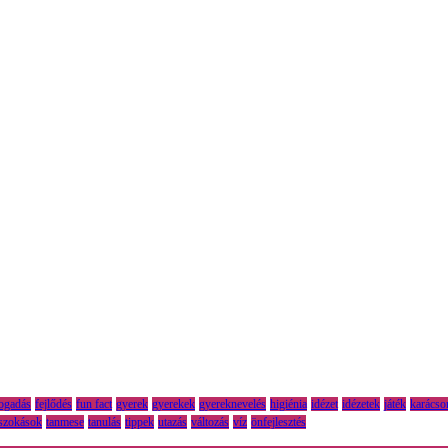
fogadás
fejlődés
fun fact
gyerek
gyerekek
gyereknevelés
higiénia
idézet
idézetek
játék
karácso
szokások
tanmese
tanulás
tippek
utazás
változás
víz
önfejlesztés