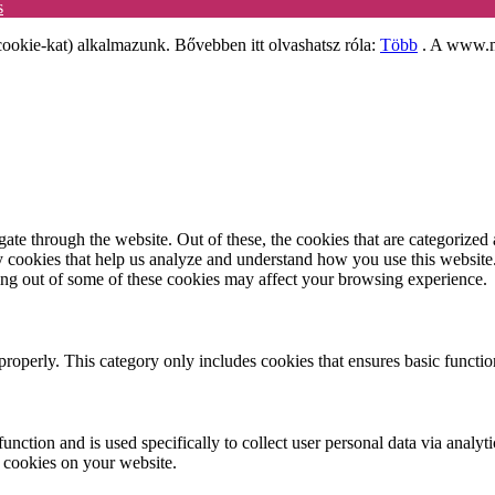
s
ookie-kat) alkalmazunk. Bővebben itt olvashatsz róla:
Több
. A www.mo
e through the website. Out of these, the cookies that are categorized a
rty cookies that help us analyze and understand how you use this websit
ting out of some of these cookies may affect your browsing experience.
properly. This category only includes cookies that ensures basic functio
function and is used specifically to collect user personal data via anal
e cookies on your website.