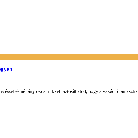
egyen
vezéssel és néhány okos trükkel biztosíthatod, hogy a vakáció fantaszti