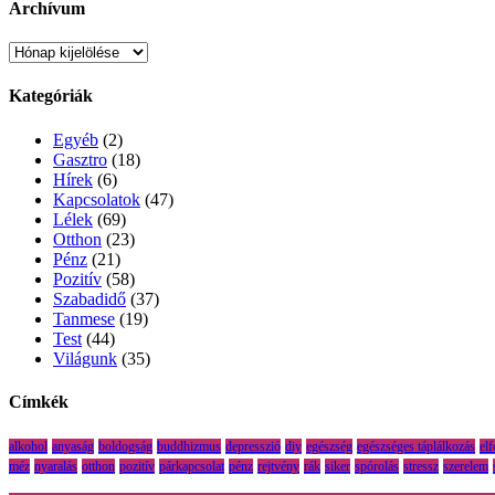
Archívum
Archívum
Kategóriák
Egyéb
(2)
Gasztro
(18)
Hírek
(6)
Kapcsolatok
(47)
Lélek
(69)
Otthon
(23)
Pénz
(21)
Pozitív
(58)
Szabadidő
(37)
Tanmese
(19)
Test
(44)
Világunk
(35)
Címkék
alkohol
anyaság
boldogság
buddhizmus
depresszió
diy
egészség
egészséges táplálkozás
el
méz
nyaralás
otthon
pozitív
párkapcsolat
pénz
rejtvény
rák
siker
spórolás
stressz
szerelem