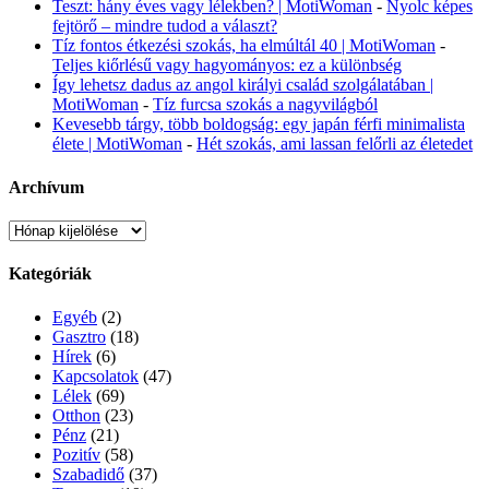
Teszt: hány éves vagy lélekben? | MotiWoman
-
Nyolc képes
fejtörő – mindre tudod a választ?
Tíz fontos étkezési szokás, ha elmúltál 40 | MotiWoman
-
Teljes kiőrlésű vagy hagyományos: ez a különbség
Így lehetsz dadus az angol királyi család szolgálatában |
MotiWoman
-
Tíz furcsa szokás a nagyvilágból
Kevesebb tárgy, több boldogság: egy japán férfi minimalista
élete | MotiWoman
-
Hét szokás, ami lassan felőrli az életedet
Archívum
Archívum
Kategóriák
Egyéb
(2)
Gasztro
(18)
Hírek
(6)
Kapcsolatok
(47)
Lélek
(69)
Otthon
(23)
Pénz
(21)
Pozitív
(58)
Szabadidő
(37)