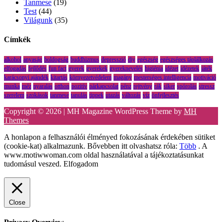
Tanmese
(19)
Test
(44)
Világunk
(35)
Címkék
alkohol
anyaság
boldogság
buddhizmus
depresszió
diy
egészség
egészséges táplálkozás
elfogadás
fejlődés
fun fact
gyerek
gyerekek
gyereknevelés
higiénia
idézet
idézetek
játék
karácsonyi ajándék
kitartás
környezetvédelem
magány
mesterséges intelligencia
motiváció
munka
méz
nyaralás
otthon
pozitív
párkapcsolat
pénz
rejtvény
rák
siker
spórolás
stressz
szerelem
szokások
tanmese
tanulás
tippek
utazás
változás
víz
önfejlesztés
Copyright © 2026 | MH Magazine WordPress Theme by
MH
Themes
A honlapon a felhasználói élményed fokozásának érdekében sütiket
(cookie-kat) alkalmazunk. Bővebben itt olvashatsz róla:
Több
. A
www.motiwwoman.com oldal használatával a tájékoztatásunkat
tudomásul veszed.
Elfogadom
Close