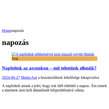
Home
napozás
napozás
Test
Napfoltok az arcunkon – mit tehetünk ellenük?
Napfoltok
2024-06-27
MotiwAgi
a hozzászólások lehetősége kikapcsolva
az
A napfoltok annak a jelei, hogy sok időt töltöttél a napon. Ám ennek
arcunkon
a tünetnek nem kell állandósült bőrproblémává válnia.
–
mit
tehetünk
ellenük?
bejegyzéshez