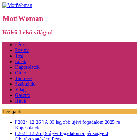
MotiWoman
Külső-belső világod
Pénz
Pozitív
Test
Lélek
Kapcsolatok
Otthon
Tanmese
Szabadidő
Világ
Gasztro
Hírek
Legújabb
[ 2024-12-26 ]
A 30 legjobb újévi fogadalom 2025-re
Kapcsolatok
[ 2024-12-26 ]
9 újévi fogadalom a pénzügyeid
felvirágoztatásáért
Pénz