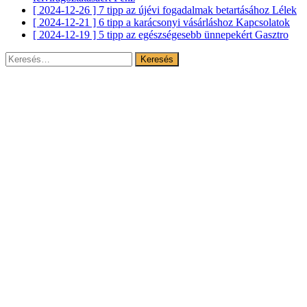
[ 2024-12-26 ]
7 tipp az újévi fogadalmak betartásához
Lélek
[ 2024-12-21 ]
6 tipp a karácsonyi vásárláshoz
Kapcsolatok
[ 2024-12-19 ]
5 tipp az egészségesebb ünnepekért
Gasztro
Keresés: