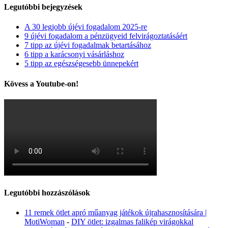
Legutóbbi bejegyzések
A 30 legjobb újévi fogadalom 2025-re
9 újévi fogadalom a pénzügyeid felvirágoztatásáért
7 tipp az újévi fogadalmak betartásához
6 tipp a karácsonyi vásárláshoz
5 tipp az egészségesebb ünnepekért
Kövess a Youtube-on!
Legutóbbi hozzászólások
11 remek ötlet apró műanyag játékok újrahasznosítására |
MotiWoman
-
DIY ötlet: izgalmas falikép virágokkal