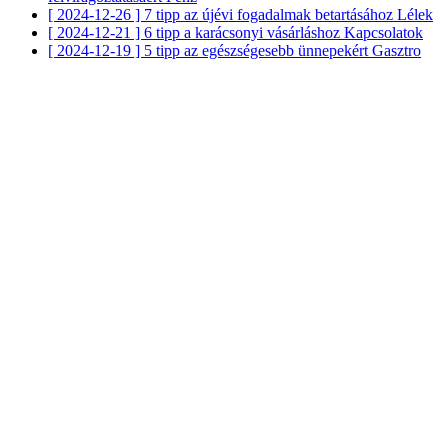
[ 2024-12-26 ]
7 tipp az újévi fogadalmak betartásához
Lélek
[ 2024-12-21 ]
6 tipp a karácsonyi vásárláshoz
Kapcsolatok
[ 2024-12-19 ]
5 tipp az egészségesebb ünnepekért
Gasztro