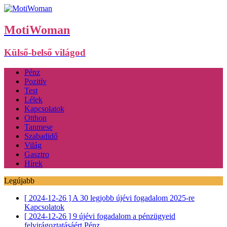
MotiWoman
Külső-belső világod
Pénz
Pozitív
Test
Lélek
Kapcsolatok
Otthon
Tanmese
Szabadidő
Világ
Gasztro
Hírek
Legújabb
[ 2024-12-26 ]
A 30 legjobb újévi fogadalom 2025-re
Kapcsolatok
[ 2024-12-26 ]
9 újévi fogadalom a pénzügyeid
felvirágoztatásáért
Pénz