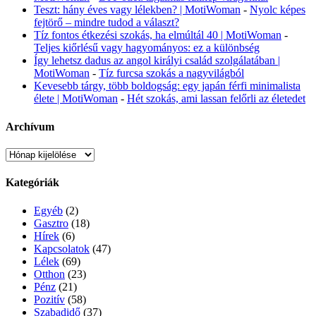
Teszt: hány éves vagy lélekben? | MotiWoman
-
Nyolc képes
fejtörő – mindre tudod a választ?
Tíz fontos étkezési szokás, ha elmúltál 40 | MotiWoman
-
Teljes kiőrlésű vagy hagyományos: ez a különbség
Így lehetsz dadus az angol királyi család szolgálatában |
MotiWoman
-
Tíz furcsa szokás a nagyvilágból
Kevesebb tárgy, több boldogság: egy japán férfi minimalista
élete | MotiWoman
-
Hét szokás, ami lassan felőrli az életedet
Archívum
Archívum
Kategóriák
Egyéb
(2)
Gasztro
(18)
Hírek
(6)
Kapcsolatok
(47)
Lélek
(69)
Otthon
(23)
Pénz
(21)
Pozitív
(58)
Szabadidő
(37)