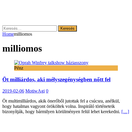
Keresés:
Home
milliomos
milliomos
Pénz
Öt milliárdos, aki mélyszegénységben nőtt fel
2019-02-06
MotiwAgi
0
Öt multimilliárdos, akik önerőből jutottak fel a csúcsra, anélkül,
hogy hatalmas vagyont örököltek volna. Inspiráló történeteik
bizonyítják, hogy bármilyen körülményen felül lehet kerekedni.
[…]