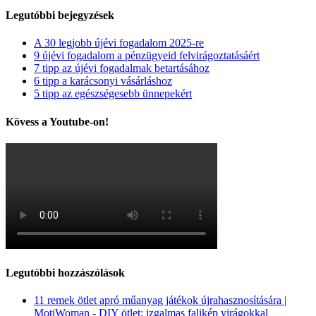
Legutóbbi bejegyzések
A 30 legjobb újévi fogadalom 2025-re
9 újévi fogadalom a pénzügyeid felvirágoztatásáért
7 tipp az újévi fogadalmak betartásához
6 tipp a karácsonyi vásárláshoz
5 tipp az egészségesebb ünnepekért
Kövess a Youtube-on!
Legutóbbi hozzászólások
11 remek ötlet apró műanyag játékok újrahasznosítására |
MotiWoman
-
DIY ötlet: izgalmas falikép virágokkal