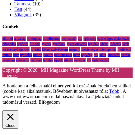
Tanmese
(19)
Test
(44)
Világunk
(35)
Címkék
alkohol
anyaság
boldogság
buddhizmus
depresszió
diy
egészség
egészséges táplálkozás
elfogadás
fejlődés
fun fact
gyerek
gyerekek
gyereknevelés
higiénia
idézet
idézetek
játék
karácsonyi ajándék
kitartás
környezetvédelem
magány
mesterséges intelligencia
motiváció
munka
méz
nyaralás
otthon
pozitív
párkapcsolat
pénz
rejtvény
rák
siker
spórolás
stressz
szerelem
szokások
tanmese
tanulás
tippek
utazás
változás
víz
önfejlesztés
Copyright © 2026 | MH Magazine WordPress Theme by
MH
Themes
A honlapon a felhasználói élményed fokozásának érdekében sütiket
(cookie-kat) alkalmazunk. Bővebben itt olvashatsz róla:
Több
. A
www.motiwwoman.com oldal használatával a tájékoztatásunkat
tudomásul veszed.
Elfogadom
Close