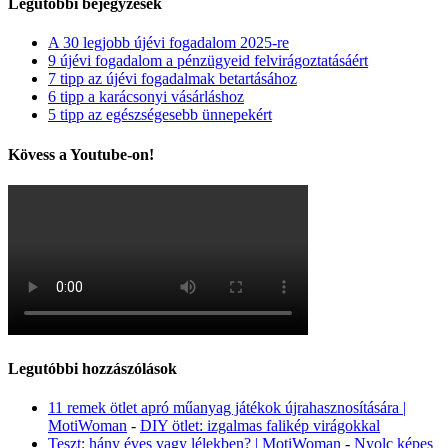
Legutóbbi bejegyzések
A 30 legjobb újévi fogadalom 2025-re
9 újévi fogadalom a pénzügyeid felvirágoztatásáért
7 tipp az újévi fogadalmak betartásához
6 tipp a karácsonyi vásárláshoz
5 tipp az egészségesebb ünnepekért
Kövess a Youtube-on!
Legutóbbi hozzászólások
11 remek ötlet apró műanyag játékok újrahasznosítására |
MotiWoman
-
DIY ötlet: izgalmas falikép virágokkal
Teszt: hány éves vagy lélekben? | MotiWoman
-
Nyolc képes