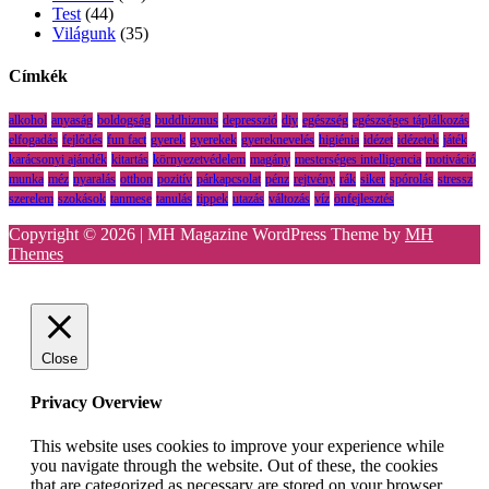
Test
(44)
Világunk
(35)
Címkék
alkohol
anyaság
boldogság
buddhizmus
depresszió
diy
egészség
egészséges táplálkozás
elfogadás
fejlődés
fun fact
gyerek
gyerekek
gyereknevelés
higiénia
idézet
idézetek
játék
karácsonyi ajándék
kitartás
környezetvédelem
magány
mesterséges intelligencia
motiváció
munka
méz
nyaralás
otthon
pozitív
párkapcsolat
pénz
rejtvény
rák
siker
spórolás
stressz
szerelem
szokások
tanmese
tanulás
tippek
utazás
változás
víz
önfejlesztés
Copyright © 2026 | MH Magazine WordPress Theme by
MH
Themes
Close
Privacy Overview
This website uses cookies to improve your experience while
you navigate through the website. Out of these, the cookies
that are categorized as necessary are stored on your browser