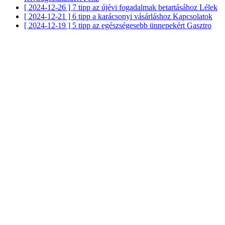
[ 2024-12-26 ]
7 tipp az újévi fogadalmak betartásához
Lélek
[ 2024-12-21 ]
6 tipp a karácsonyi vásárláshoz
Kapcsolatok
[ 2024-12-19 ]
5 tipp az egészségesebb ünnepekért
Gasztro