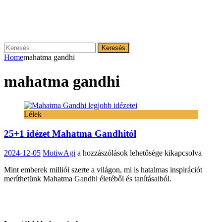
Keresés:
Home
mahatma gandhi
mahatma gandhi
Lélek
25+1 idézet Mahatma Gandhitól
25+1
2024-12-05
MotiwAgi
a hozzászólások lehetősége kikapcsolva
idézet
Mint emberek milliói szerte a világon, mi is hatalmas inspirációt
Mahatma
meríthetünk Mahatma Gandhi életéből és tanításaiból.
Gandhitól
bejegyzéshez