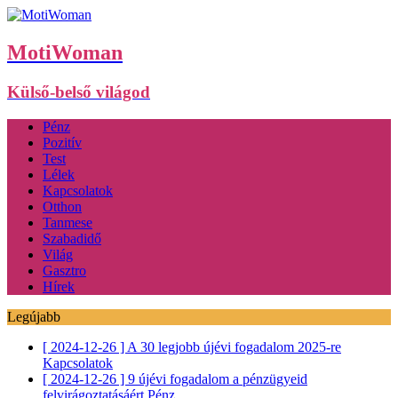
MotiWoman
Külső-belső világod
Pénz
Pozitív
Test
Lélek
Kapcsolatok
Otthon
Tanmese
Szabadidő
Világ
Gasztro
Hírek
Legújabb
[ 2024-12-26 ]
A 30 legjobb újévi fogadalom 2025-re
Kapcsolatok
[ 2024-12-26 ]
9 újévi fogadalom a pénzügyeid
felvirágoztatásáért
Pénz