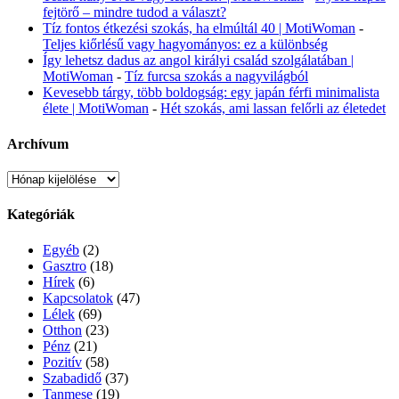
fejtörő – mindre tudod a választ?
Tíz fontos étkezési szokás, ha elmúltál 40 | MotiWoman
-
Teljes kiőrlésű vagy hagyományos: ez a különbség
Így lehetsz dadus az angol királyi család szolgálatában |
MotiWoman
-
Tíz furcsa szokás a nagyvilágból
Kevesebb tárgy, több boldogság: egy japán férfi minimalista
élete | MotiWoman
-
Hét szokás, ami lassan felőrli az életedet
Archívum
Archívum
Kategóriák
Egyéb
(2)
Gasztro
(18)
Hírek
(6)
Kapcsolatok
(47)
Lélek
(69)
Otthon
(23)
Pénz
(21)
Pozitív
(58)
Szabadidő
(37)
Tanmese
(19)