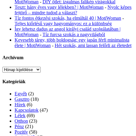
MotiWoman
-
DIY ötlet: izgalmas falikép virágokkal
Teszt: hány éves vagy lélekben? | MotiWoman
-
Nyolc képes
fejtörő – mindre tudod a választ?
Tíz fontos étkezési szokás, ha elmúltál 40 | MotiWoman
-
Teljes kiőrlésű vagy hagyományos: ez a különbség
Így lehetsz dadus az angol királyi család szolgálatában |
MotiWoman
-
Tíz furcsa szokás a nagyvilágból
Kevesebb tárgy, több boldogság: egy japán férfi minimalista
élete | MotiWoman
-
Hét szokás, ami lassan felőrli az életedet
Archívum
Archívum
Kategóriák
Egyéb
(2)
Gasztro
(18)
Hírek
(6)
Kapcsolatok
(47)
Lélek
(69)
Otthon
(23)
Pénz
(21)
Pozitív
(58)