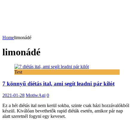
Home
limonádé
limonádé
Test
7 könnyű diétás ital, ami segít leadni pár kilót
2021-01-28
MotiwAgi
0
Ez a hét diétás ital nem kerül sokba, szinte csak házi hozzávalókból
készül. Kiválóan bevethetők rapid diéták esetén, amikor pár nap
alatt szeretnél fogyni egy keveset.