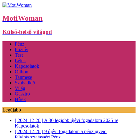
MotiWoman
Külső-belső világod
Pénz
Pozitív
Test
Lélek
Kapcsolatok
Otthon
Tanmese
Szabadidő
Világ
Gasztro
Hírek
Legújabb
[ 2024-12-26 ]
A 30 legjobb újévi fogadalom 2025-re
Kapcsolatok
[ 2024-12-26 ]
9 újévi fogadalom a pénzügyeid
felvirágoztatásáért
Pénz