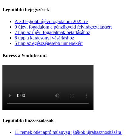
Legutóbbi bejegyzések
A 30 legjobb újévi fogadalom 2025-re
9 újévi fogadalom a pénzügyeid felvirágoztatásáért
7 tipp az újévi fogadalmak betartásához
6 tipp a karácsonyi vásárláshoz
5 tipp az egészségesebb ünnepekért
Kövess a Youtube-on!
Legutóbbi hozzászólások
11 remek ötlet apró műanyag játékok újrahasznosítására |