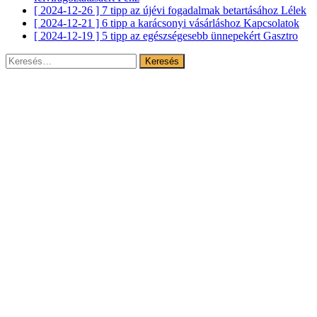
[ 2024-12-26 ]
7 tipp az újévi fogadalmak betartásához
Lélek
[ 2024-12-21 ]
6 tipp a karácsonyi vásárláshoz
Kapcsolatok
[ 2024-12-19 ]
5 tipp az egészségesebb ünnepekért
Gasztro
Keresés: