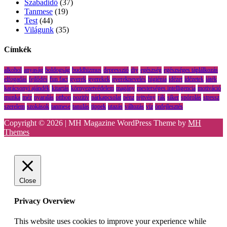
Szabadidő
(37)
Tanmese
(19)
Test
(44)
Világunk
(35)
Címkék
alkohol
anyaság
boldogság
buddhizmus
depresszió
diy
egészség
egészséges táplálkozás
elfogadás
fejlődés
fun fact
gyerek
gyerekek
gyereknevelés
higiénia
idézet
idézetek
játék
karácsonyi ajándék
kitartás
környezetvédelem
magány
mesterséges intelligencia
motiváció
munka
méz
nyaralás
otthon
pozitív
párkapcsolat
pénz
rejtvény
rák
siker
spórolás
stressz
szerelem
szokások
tanmese
tanulás
tippek
utazás
változás
víz
önfejlesztés
Copyright © 2026 | MH Magazine WordPress Theme by
MH
Themes
Close
Privacy Overview
This website uses cookies to improve your experience while