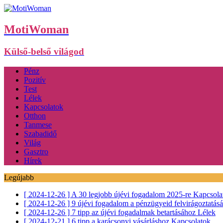
MotiWoman
Külső-belső világod
Pénz
Pozitív
Test
Lélek
Kapcsolatok
Otthon
Tanmese
Szabadidő
Világ
Gasztro
Hírek
Legújabb
[ 2024-12-26 ]
A 30 legjobb újévi fogadalom 2025-re
Kapcsola
[ 2024-12-26 ]
9 újévi fogadalom a pénzügyeid felvirágoztatás
[ 2024-12-26 ]
7 tipp az újévi fogadalmak betartásához
Lélek
[ 2024-12-21 ]
6 tipp a karácsonyi vásárláshoz
Kapcsolatok