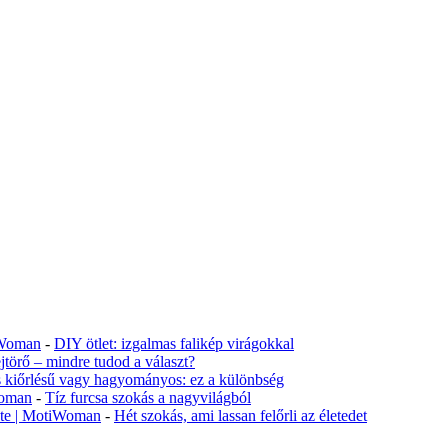
tiWoman
-
DIY ötlet: izgalmas falikép virágokkal
jtörő – mindre tudod a választ?
s kiőrlésű vagy hagyományos: ez a különbség
Woman
-
Tíz furcsa szokás a nagyvilágból
lete | MotiWoman
-
Hét szokás, ami lassan felőrli az életedet