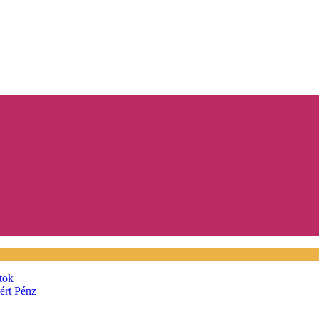
tok
áért
Pénz