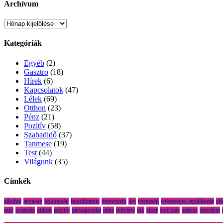
Archívum
Archívum
Kategóriák
Egyéb
(2)
Gasztro
(18)
Hírek
(6)
Kapcsolatok
(47)
Lélek
(69)
Otthon
(23)
Pénz
(21)
Pozitív
(58)
Szabadidő
(37)
Tanmese
(19)
Test
(44)
Világunk
(35)
Címkék
alkohol
anyaság
boldogság
buddhizmus
depresszió
diy
egészség
egészséges táplálkozás
el
méz
nyaralás
otthon
pozitív
párkapcsolat
pénz
rejtvény
rák
siker
spórolás
stressz
szerelem