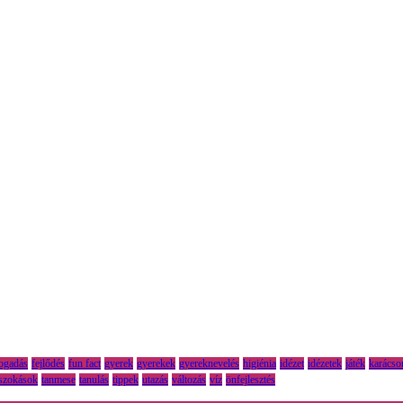
fogadás
fejlődés
fun fact
gyerek
gyerekek
gyereknevelés
higiénia
idézet
idézetek
játék
karácso
szokások
tanmese
tanulás
tippek
utazás
változás
víz
önfejlesztés