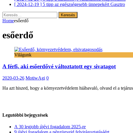
[ 2024-12-19 ]
5 tipp az egészségesebb ünnepekért
Gasztro
Keresés:
Home
esőerdő
esőerdő
Világunk
A férfi, aki esőerdővé változtatott egy sivatagot
2020-03-26
MotiwAgi
0
Ha azt hiszed, hogy a környezetvédelem hiábavaló, olvasd el a tejárus t
Legutóbbi bejegyzések
A 30 legjobb újévi fogadalom 2025-re
9 újévi fogadalom a pénzügyeid felvirágoztatásáért