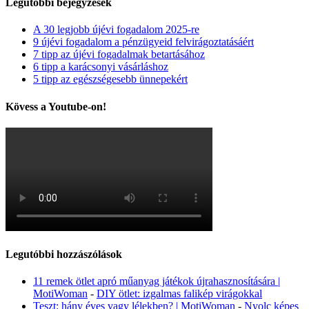
Legutóbbi bejegyzések
A 30 legjobb újévi fogadalom 2025-re
9 újévi fogadalom a pénzügyeid felvirágoztatásáért
7 tipp az újévi fogadalmak betartásához
6 tipp a karácsonyi vásárláshoz
5 tipp az egészségesebb ünnepekért
Kövess a Youtube-on!
Legutóbbi hozzászólások
11 remek ötlet apró műanyag játékok újrahasznosítására |
MotiWoman
-
DIY ötlet: izgalmas falikép virágokkal
Teszt: hány éves vagy lélekben? | MotiWoman
-
Nyolc képes