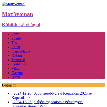
MotiWoman
Külső-belső világod
Pénz
Pozitív
Test
Lélek
Kapcsolatok
Otthon
Tanmese
Szabadidő
Világ
Gasztro
Hírek
Legújabb
[ 2024-12-26 ]
A 30 legjobb újévi fogadalom 2025-re
Kapcsolatok
[ 2024-12-26 ]
9 újévi fogadalom a pénzügyeid
felvirágoztatásáért
Pénz