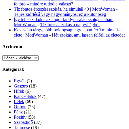
fejtörő – mindre tudod a választ?
Tíz fontos étkezési szokás, ha elmúltál 40 | MotiWoman
-
Teljes kiőrlésű vagy hagyományos: ez a különbség
Így lehetsz dadus az angol királyi család szolgálatában |
MotiWoman
-
Tíz furcsa szokás a nagyvilágból
Kevesebb tárgy, több boldogság: egy japán férfi minimalista
élete | MotiWoman
-
Hét szokás, ami lassan felőrli az életedet
Archívum
Archívum
Kategóriák
Egyéb
(2)
Gasztro
(18)
Hírek
(6)
Kapcsolatok
(47)
Lélek
(69)
Otthon
(23)
Pénz
(21)
Pozitív
(58)
Szabadidő
(37)
Tanmese
(19)