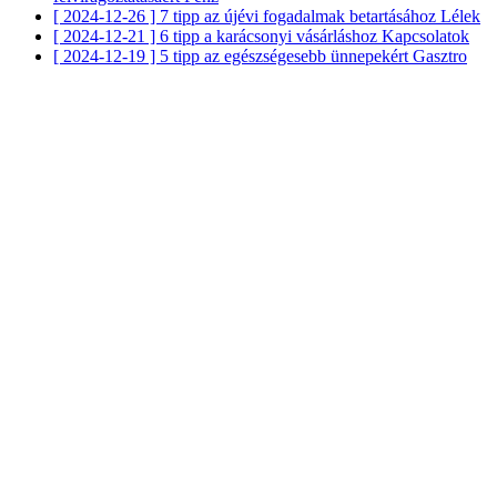
[ 2024-12-26 ]
7 tipp az újévi fogadalmak betartásához
Lélek
[ 2024-12-21 ]
6 tipp a karácsonyi vásárláshoz
Kapcsolatok
[ 2024-12-19 ]
5 tipp az egészségesebb ünnepekért
Gasztro