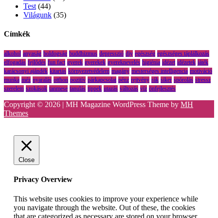
Test
(44)
Világunk
(35)
Címkék
alkohol
anyaság
boldogság
buddhizmus
depresszió
diy
egészség
egészséges táplálkozás
elfogadás
fejlődés
fun fact
gyerek
gyerekek
gyereknevelés
higiénia
idézet
idézetek
játék
karácsonyi ajándék
kitartás
környezetvédelem
magány
mesterséges intelligencia
motiváció
munka
méz
nyaralás
otthon
pozitív
párkapcsolat
pénz
rejtvény
rák
siker
spórolás
stressz
szerelem
szokások
tanmese
tanulás
tippek
utazás
változás
víz
önfejlesztés
Copyright © 2026 | MH Magazine WordPress Theme by
MH
Themes
Close
Privacy Overview
This website uses cookies to improve your experience while
you navigate through the website. Out of these, the cookies
that are categorized as necessary are stored on your browser