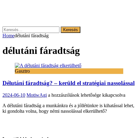
Keresés:
Home
délutáni fáradtság
délutáni fáradtság
Gasztro
Délutáni fáradtság? – kerüld el stratégiai nassolással
Délutáni
2024-06-10
MotiwAgi
a hozzászólások lehetősége kikapcsolva
fáradtság?
A délutáni fáradtság a munkánkra és a jóllétünkre is kihatással lehet,
–
ki gondolta volna, hogy némi nassolással elkerülhető?
kerüld
el
stratégiai
nassolással
bejegyzéshez