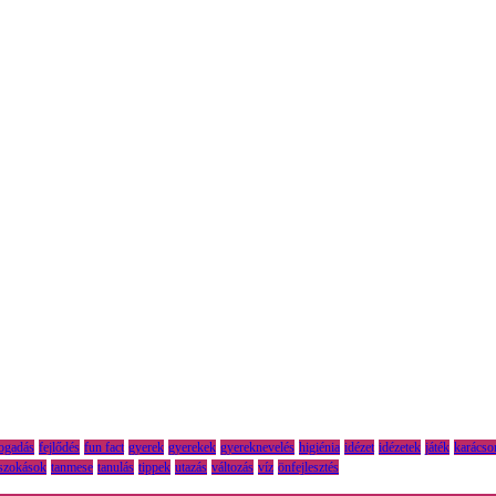
fogadás
fejlődés
fun fact
gyerek
gyerekek
gyereknevelés
higiénia
idézet
idézetek
játék
karácso
szokások
tanmese
tanulás
tippek
utazás
változás
víz
önfejlesztés