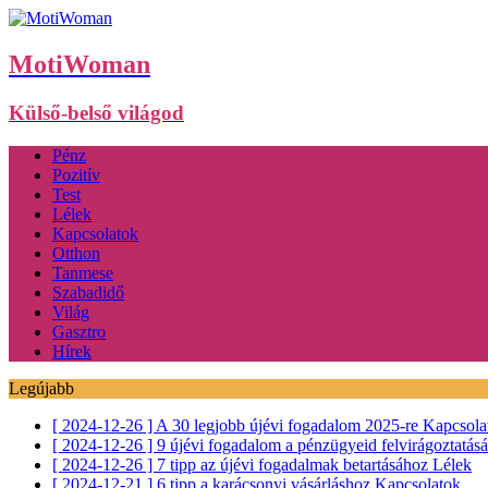
MotiWoman
Külső-belső világod
Pénz
Pozitív
Test
Lélek
Kapcsolatok
Otthon
Tanmese
Szabadidő
Világ
Gasztro
Hírek
Legújabb
[ 2024-12-26 ]
A 30 legjobb újévi fogadalom 2025-re
Kapcsola
[ 2024-12-26 ]
9 újévi fogadalom a pénzügyeid felvirágoztatás
[ 2024-12-26 ]
7 tipp az újévi fogadalmak betartásához
Lélek
[ 2024-12-21 ]
6 tipp a karácsonyi vásárláshoz
Kapcsolatok