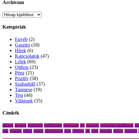
Archívum
Archívum
Kategóriák
Egyéb
(2)
Gasztro
(18)
Hírek
(6)
Kapcsolatok
(47)
Lélek
(69)
Otthon
(23)
Pénz
(21)
Pozitív
(58)
Szabadidő
(37)
Tanmese
(19)
Test
(44)
Világunk
(35)
Címkék
alkohol
anyaság
boldogság
buddhizmus
depresszió
diy
egészség
egészséges táplálkozás
el
méz
nyaralás
otthon
pozitív
párkapcsolat
pénz
rejtvény
rák
siker
spórolás
stressz
szerelem