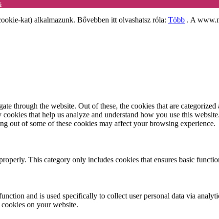
s
ookie-kat) alkalmazunk. Bővebben itt olvashatsz róla:
Több
. A www.mo
e through the website. Out of these, the cookies that are categorized a
rty cookies that help us analyze and understand how you use this websit
ting out of some of these cookies may affect your browsing experience.
properly. This category only includes cookies that ensures basic functio
function and is used specifically to collect user personal data via anal
e cookies on your website.