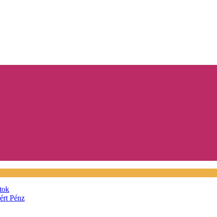
tok
áért
Pénz