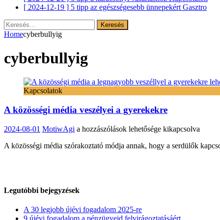
[ 2024-12-19 ]
5 tipp az egészségesebb ünnepekért
Gasztro
Keresés:
Home
cyberbullyig
cyberbullyig
Kapcsolatok
A közösségi média veszélyei a gyerekekre
A
2024-08-01
MotiwAgi
a hozzászólások lehetősége kikapcsolva
közösségi
A közösségi média szórakoztató módja annak, hogy a serdülők kapcsol
média
veszélyei
a
gyerekekre
bejegyzéshez
Legutóbbi bejegyzések
A 30 legjobb újévi fogadalom 2025-re
9 újévi fogadalom a pénzügyeid felvirágoztatásáért