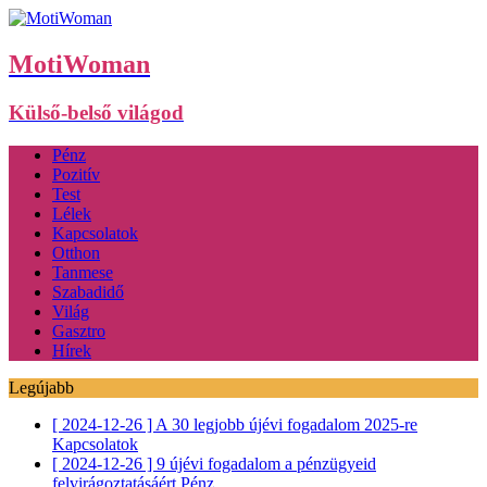
MotiWoman
Külső-belső világod
Pénz
Pozitív
Test
Lélek
Kapcsolatok
Otthon
Tanmese
Szabadidő
Világ
Gasztro
Hírek
Legújabb
[ 2024-12-26 ]
A 30 legjobb újévi fogadalom 2025-re
Kapcsolatok
[ 2024-12-26 ]
9 újévi fogadalom a pénzügyeid
felvirágoztatásáért
Pénz