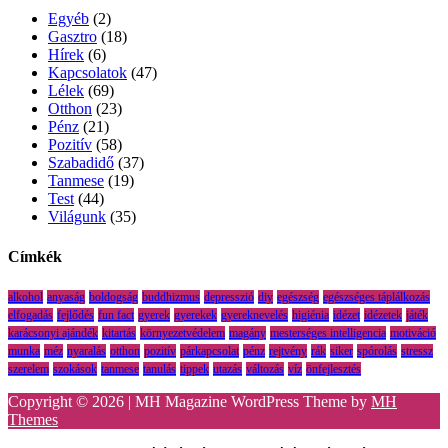
Egyéb
(2)
Gasztro
(18)
Hírek
(6)
Kapcsolatok
(47)
Lélek
(69)
Otthon
(23)
Pénz
(21)
Pozitív
(58)
Szabadidő
(37)
Tanmese
(19)
Test
(44)
Világunk
(35)
Címkék
alkohol
anyaság
boldogság
buddhizmus
depresszió
diy
egészség
egészséges táplálkozás
elfogadás
fejlődés
fun fact
gyerek
gyerekek
gyereknevelés
higiénia
idézet
idézetek
játék
karácsonyi ajándék
kitartás
környezetvédelem
magány
mesterséges intelligencia
motiváció
munka
méz
nyaralás
otthon
pozitív
párkapcsolat
pénz
rejtvény
rák
siker
spórolás
stressz
szerelem
szokások
tanmese
tanulás
tippek
utazás
változás
víz
önfejlesztés
Copyright © 2026 | MH Magazine WordPress Theme by
MH
Themes