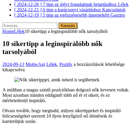
[ 2024-12-26 ]
7 tipp az újévi fogadalmak betartásához
Lélek
[ 2024-12-21 ]
6 tipp a karácsonyi vásárláshoz
Kapcsolatok
[ 2024-12-19 ]
5 tipp az egészségesebb ünnepekért
Gasztro
Keresés:
Home
Lélek
10 sikertipp a leginspirálóbb nők tarsolyából
10 sikertipp a leginspirálóbb nők
tarsolyából
10
2024-09-13
MotiwAgi
Lélek
,
Pozitív
a hozzászólások lehetősége
sikertipp
kikapcsolva
a
leginspirálóbb
nők
A múltban a magas szintű pozíciókban dolgozó nők kevesen voltak.
tarsolyából
Most azonban minden eddiginél több nő ér el sikert, és ez
bejegyzéshez
mérhetetlenül inspiráló.
Olvass tovább, hogy megtudd, milyen sikertippeket és inspiráló
bölcsességeket szerzett 10 ilyen lenyűgöző nő döntéseik és
karrierútjuk során.