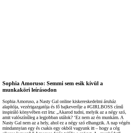
Sophia Amoruso: Semmi sem esik kívül a
munkaköri leírásodon
Sophia Amoruso, a Nasty Gal online kiskereskedelmi áruház
alapítója, vezérigazgatója és fő bajkeverője a #GIRLBOSS című
inspiráló könyvében ezt írta: „Akarod tudni, melyik az a négy szó,
amit valószínűleg a legjobban utálok? ‘Ez nem az én munkám. A
Nasty Gal nem az a hely, ahol ez a négy szó elhangzik. A nap végén
mindannyian egy és csakis egy okból vagyunk itt – hogy a cég