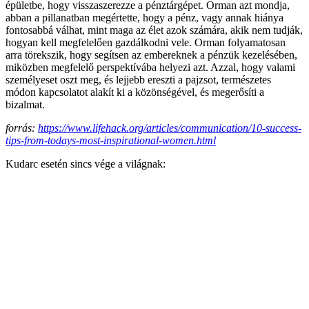
épületbe, hogy visszaszerezze a pénztárgépet. Orman azt mondja,
abban a pillanatban megértette, hogy a pénz, vagy annak hiánya
fontosabbá válhat, mint maga az élet azok számára, akik nem tudják,
hogyan kell megfelelően gazdálkodni vele. Orman folyamatosan
arra törekszik, hogy segítsen az embereknek a pénzük kezelésében,
miközben megfelelő perspektívába helyezi azt. Azzal, hogy valami
személyeset oszt meg, és lejjebb ereszti a pajzsot, természetes
módon kapcsolatot alakít ki a közönségével, és megerősíti a
bizalmat.
forrás:
https://www.lifehack.org/articles/communication/10-success-
tips-from-todays-most-inspirational-women.html
Kudarc esetén sincs vége a világnak: