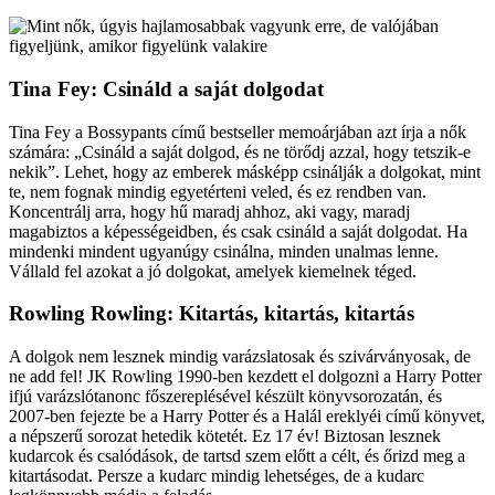
Tina Fey: Csináld a saját dolgodat
Tina Fey a Bossypants című bestseller memoárjában azt írja a nők
számára: „Csináld a saját dolgod, és ne törődj azzal, hogy tetszik-e
nekik”. Lehet, hogy az emberek másképp csinálják a dolgokat, mint
te, nem fognak mindig egyetérteni veled, és ez rendben van.
Koncentrálj arra, hogy hű maradj ahhoz, aki vagy, maradj
magabiztos a képességeidben, és csak csináld a saját dolgodat. Ha
mindenki mindent ugyanúgy csinálna, minden unalmas lenne.
Vállald fel azokat a jó dolgokat, amelyek kiemelnek téged.
Rowling Rowling: Kitartás, kitartás, kitartás
A dolgok nem lesznek mindig varázslatosak és szivárványosak, de
ne add fel! JK Rowling 1990-ben kezdett el dolgozni a Harry Potter
ifjú varázslótanonc főszereplésével készült könyvsorozatán, és
2007-ben fejezte be a Harry Potter és a Halál ereklyéi című könyvet,
a népszerű sorozat hetedik kötetét. Ez 17 év! Biztosan lesznek
kudarcok és csalódások, de tartsd szem előtt a célt, és őrizd meg a
kitartásodat. Persze a kudarc mindig lehetséges, de a kudarc