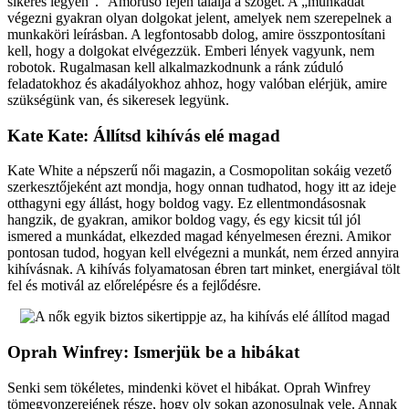
sikeres legyen”.” Amoruso fején találja a szöget. A „munkádat”
végezni gyakran olyan dolgokat jelent, amelyek nem szerepelnek a
munkaköri leírásban. A legfontosabb dolog, amire összpontosítani
kell, hogy a dolgokat elvégezzük. Emberi lények vagyunk, nem
robotok. Rugalmasan kell alkalmazkodnunk a ránk zúduló
feladatokhoz és akadályokhoz ahhoz, hogy valóban elérjük, amire
szükségünk van, és sikeresek legyünk.
Kate Kate: Állítsd kihívás elé magad
Kate White a népszerű női magazin, a Cosmopolitan sokáig vezető
szerkesztőjeként azt mondja, hogy onnan tudhatod, hogy itt az ideje
otthagyni egy állást, hogy boldog vagy. Ez ellentmondásosnak
hangzik, de gyakran, amikor boldog vagy, és egy kicsit túl jól
ismered a munkádat, elkezded magad kényelmesen érezni. Amikor
pontosan tudod, hogyan kell elvégezni a munkát, nem érzed annyira
kihívásnak. A kihívás folyamatosan ébren tart minket, energiával tölt
fel és motivál az előrelépésre és a fejlődésre.
Oprah Winfrey: Ismerjük be a hibákat
Senki sem tökéletes, mindenki követ el hibákat. Oprah Winfrey
tömegvonzerejének része, hogy oly sokan azonosulnak vele. Annak