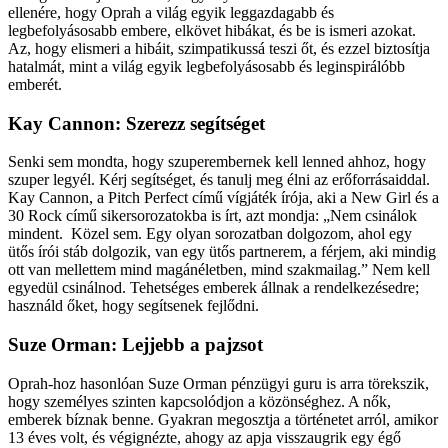
ellenére, hogy Oprah a világ egyik leggazdagabb és
legbefolyásosabb embere, elkövet hibákat, és be is ismeri azokat.
Az, hogy elismeri a hibáit, szimpatikussá teszi őt, és ezzel biztosítja
hatalmát, mint a világ egyik legbefolyásosabb és leginspirálóbb
emberét.
Kay Cannon: Szerezz segítséget
Senki sem mondta, hogy szuperembernek kell lenned ahhoz, hogy
szuper legyél. Kérj segítséget, és tanulj meg élni az erőforrásaiddal.
Kay Cannon, a Pitch Perfect című vígjáték írója, aki a New Girl és a
30 Rock című sikersorozatokba is írt, azt mondja: „Nem csinálok
mindent. Közel sem. Egy olyan sorozatban dolgozom, ahol egy
ütős írói stáb dolgozik, van egy ütős partnerem, a férjem, aki mindig
ott van mellettem mind magánéletben, mind szakmailag.” Nem kell
egyedül csinálnod. Tehetséges emberek állnak a rendelkezésedre;
használd őket, hogy segítsenek fejlődni.
Suze Orman: Lejjebb a pajzsot
Oprah-hoz hasonlóan Suze Orman pénzügyi guru is arra törekszik,
hogy személyes szinten kapcsolódjon a közönséghez. A nők,
emberek bíznak benne. Gyakran megosztja a történetet arról, amikor
13 éves volt, és végignézte, ahogy az apja visszaugrik egy égő