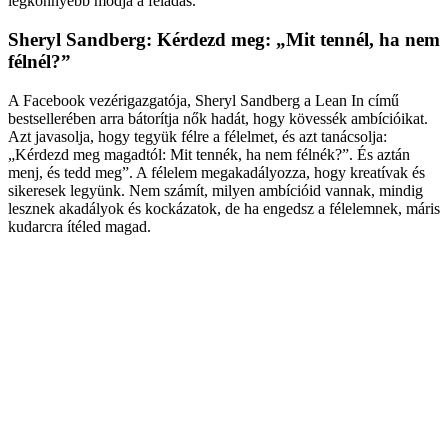
legkönnyebb módja a feladás.
Sheryl Sandberg: Kérdezd meg: „Mit tennél, ha nem
félnél?”
A Facebook vezérigazgatója, Sheryl Sandberg a Lean In című
bestsellerében arra bátorítja nők hadát, hogy kövessék ambícióikat.
Azt javasolja, hogy tegyük félre a félelmet, és azt tanácsolja:
„Kérdezd meg magadtól: Mit tennék, ha nem félnék?”. És aztán
menj, és tedd meg”. A félelem megakadályozza, hogy kreatívak és
sikeresek legyünk. Nem számít, milyen ambícióid vannak, mindig
lesznek akadályok és kockázatok, de ha engedsz a félelemnek, máris
kudarcra ítéled magad.