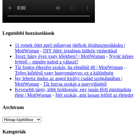
Legutóbbi hozzászólások
11 remek ötlet apró műanyag játékok újrahasznosítására |
MotiWoman
-
DIY ötlet: izgalmas falikép virágokkal
Teszt: hány éves vagy lélekben? | MotiWoman
-
Nyolc képes
fejtörő – mindre tudod a választ?
Tíz fontos étkezési szokás, ha elmúltál 40 | MotiWoman
-
Teljes kiőrlésű vagy hagyományos: ez a különbség
Így lehetsz dadus az angol királyi család szolgálatában |
MotiWoman
-
Tíz furcsa szokás a nagyvilágból
Kevesebb tárgy, több boldogság: egy japán férfi minimalista
élete | MotiWoman
-
Hét szokás, ami lassan felőrli az életedet
Archívum
Archívum
Kategóriák