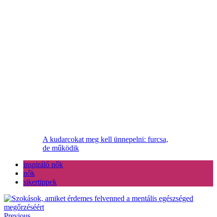
A kudarcokat meg kell ünnepelni: furcsa,
de működik
inspiráló nők
nők
sikertippek
Previous