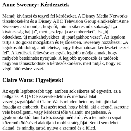
Anne Sweeney: Kérdezzetek
Maradj kíváncsi és tegyél fel kérdéseket. A Disney Media Networks
társelnökeként és a Disney-ABC Television Group elnökeként Anne
Sweeney azt mondja, hogy őt, mint a sikeres nők sokaságát „a
kíváncsiság hajtja”, mert „ez izgatja az embereket”, és „új
ötletekhez, új munkahelyekhez, új iparágakhoz vezet”. Az izgalom
tartja a dolgokat mozgásban és fejlődésben. Sweeney hozzáteszi: „A
legokosabb dolog, amit tehetsz, hogy folyamatosan kérdéseket teszel
fel”. A kérdések feltevése az egyik legjobb módja annak, hogy
mélyebb betekintést nyerjünk. A legjobb nyomozók és tudósok
nagyban támaszkodnak a kérdezősködésre, mert tudják, hogy ez
végül áttöréshez vezet.
Claire Watts: Figyeljetek!
Az egyik legfontosabb tipp, amiben sok sikeres nő egyetért, az a
hallgatás. A QVC kiskereskedelmi és médiavállalat
vezérigazgatójaként Claire Watts minden héten nyitott ajtókkal
fogadja az embereit. Ezt azért teszi, hogy bárki, aki a cégnél szeretne
vele beszélgetni, vagy kérdezni tőle valamit, megtehesse. A
gyakornokoktól tanul a közösségi médiáról, és a technikai csapat
közreműködésével alakítja ki mobilstratégiáját. Senki sem lehet
alattad, és mindig tartsd nyitva a szemed és a füled.