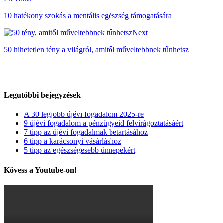
10 hatékony szokás a mentális egészség támogatására
Next
50 hihetetlen tény a világról, amitől műveltebbnek tűnhetsz
Legutóbbi bejegyzések
A 30 legjobb újévi fogadalom 2025-re
9 újévi fogadalom a pénzügyeid felvirágoztatásáért
7 tipp az újévi fogadalmak betartásához
6 tipp a karácsonyi vásárláshoz
5 tipp az egészségesebb ünnepekért
Kövess a Youtube-on!