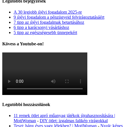
Legutóbbi bejegyzések
A 30 legjobb újévi fogadalom 2025-re
9 újévi fogadalom a pénzügyeid felvirágoztatásáért
7 tipp az újévi fogadalmak betartásához
6 tipp a karácsonyi vásárláshoz
5 tipp az egészségesebb ünnepekért
Kövess a Youtube-on!
Legutóbbi hozzászólások
11 remek ötlet apró műanyag játékok újrahasznosítására |
MotiWoman
-
DIY ötlet: izgalmas falikép virágokkal
Teszt: hány éves vagy lélekben? | MotiWoman
-
Nyolc képes