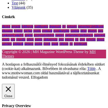
Test
(44)
Világunk
(35)
Címkék
alkohol
anyaság
boldogság
buddhizmus
depresszió
diy
egészség
egészséges táplálkozás
elfogadás
fejlődés
fun fact
gyerek
gyerekek
gyereknevelés
higiénia
idézet
idézetek
játék
karácsonyi ajándék
kitartás
környezetvédelem
magány
mesterséges intelligencia
motiváció
munka
méz
nyaralás
otthon
pozitív
párkapcsolat
pénz
rejtvény
rák
siker
spórolás
stressz
szerelem
szokások
tanmese
tanulás
tippek
utazás
változás
víz
önfejlesztés
Copyright © 2026 | MH Magazine WordPress Theme by
MH
Themes
A honlapon a felhasználói élményed fokozásának érdekében sütiket
(cookie-kat) alkalmazunk. Bővebben itt olvashatsz róla:
Több
. A
www.motiwwoman.com oldal használatával a tájékoztatásunkat
tudomásul veszed.
Elfogadom
Close
Privacy Overview