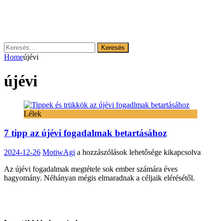
Keresés:
Home
újévi
újévi
Lélek
7 tipp az újévi fogadalmak betartásához
7
2024-12-26
MotiwAgi
a hozzászólások lehetősége kikapcsolva
tipp
Az újévi fogadalmak megtétele sok ember számára éves
az
hagyomány. Néhányan mégis elmaradnak a céljaik elérésétől.
újévi
fogadalmak
betartásához
bejegyzéshez