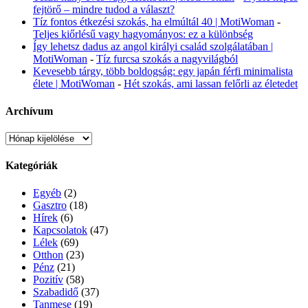
fejtörő – mindre tudod a választ?
Tíz fontos étkezési szokás, ha elmúltál 40 | MotiWoman
-
Teljes kiőrlésű vagy hagyományos: ez a különbség
Így lehetsz dadus az angol királyi család szolgálatában |
MotiWoman
-
Tíz furcsa szokás a nagyvilágból
Kevesebb tárgy, több boldogság: egy japán férfi minimalista
élete | MotiWoman
-
Hét szokás, ami lassan felőrli az életedet
Archívum
Archívum
Kategóriák
Egyéb
(2)
Gasztro
(18)
Hírek
(6)
Kapcsolatok
(47)
Lélek
(69)
Otthon
(23)
Pénz
(21)
Pozitív
(58)
Szabadidő
(37)
Tanmese
(19)