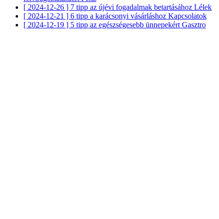
[ 2024-12-26 ]
7 tipp az újévi fogadalmak betartásához
Lélek
[ 2024-12-21 ]
6 tipp a karácsonyi vásárláshoz
Kapcsolatok
[ 2024-12-19 ]
5 tipp az egészségesebb ünnepekért
Gasztro