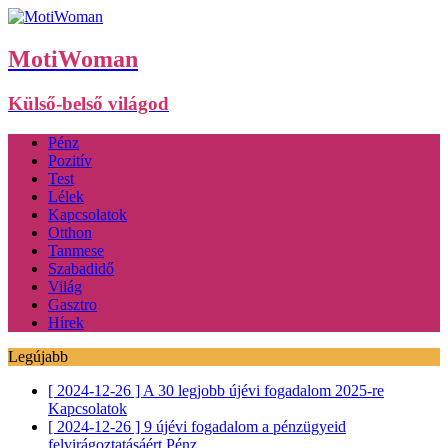
MotiWoman
Külső-belső világod
Pénz
Pozitív
Test
Lélek
Kapcsolatok
Otthon
Tanmese
Szabadidő
Világ
Gasztro
Hírek
Legújabb
[ 2024-12-26 ]
A 30 legjobb újévi fogadalom 2025-re
Kapcsolatok
[ 2024-12-26 ]
9 újévi fogadalom a pénzügyeid
felvirágoztatásáért
Pénz