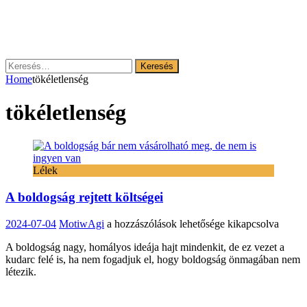
Keresés:
Home
tökéletlenség
tökéletlenség
Lélek
A boldogság rejtett költségei
A
2024-07-04
MotiwAgi
a hozzászólások lehetősége kikapcsolva
boldogság
A boldogság nagy, homályos ideája hajt mindenkit, de ez vezet a
rejtett
kudarc felé is, ha nem fogadjuk el, hogy boldogság önmagában nem
költségei
létezik.
bejegyzéshez