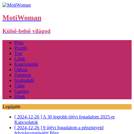
MotiWoman
Külső-belső világod
Pénz
Pozitív
Test
Lélek
Kapcsolatok
Otthon
Tanmese
Szabadidő
Világ
Gasztro
Hírek
Legújabb
[ 2024-12-26 ]
A 30 legjobb újévi fogadalom 2025-re
Kapcsolatok
[ 2024-12-26 ]
9 újévi fogadalom a pénzügyeid
felvirágoztatásáért
Pénz