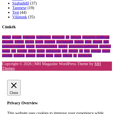
Szabadidő
(37)
Tanmese
(19)
Test
(44)
Világunk
(35)
Címkék
alkohol
anyaság
boldogság
buddhizmus
depresszió
diy
egészség
egészséges táplálkozás
elfogadás
fejlődés
fun fact
gyerek
gyerekek
gyereknevelés
higiénia
idézet
idézetek
játék
karácsonyi ajándék
kitartás
környezetvédelem
magány
mesterséges intelligencia
motiváció
munka
méz
nyaralás
otthon
pozitív
párkapcsolat
pénz
rejtvény
rák
siker
spórolás
stressz
szerelem
szokások
tanmese
tanulás
tippek
utazás
változás
víz
önfejlesztés
Copyright © 2026 | MH Magazine WordPress Theme by
MH
Themes
Close
Privacy Overview
This website uses cookies to improve your experience while