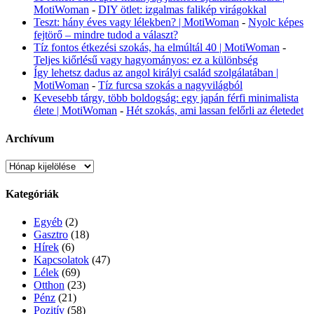
MotiWoman
-
DIY ötlet: izgalmas falikép virágokkal
Teszt: hány éves vagy lélekben? | MotiWoman
-
Nyolc képes
fejtörő – mindre tudod a választ?
Tíz fontos étkezési szokás, ha elmúltál 40 | MotiWoman
-
Teljes kiőrlésű vagy hagyományos: ez a különbség
Így lehetsz dadus az angol királyi család szolgálatában |
MotiWoman
-
Tíz furcsa szokás a nagyvilágból
Kevesebb tárgy, több boldogság: egy japán férfi minimalista
élete | MotiWoman
-
Hét szokás, ami lassan felőrli az életedet
Archívum
Archívum
Kategóriák
Egyéb
(2)
Gasztro
(18)
Hírek
(6)
Kapcsolatok
(47)
Lélek
(69)
Otthon
(23)
Pénz
(21)
Pozitív
(58)