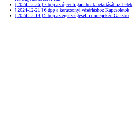
[ 2024-12-26 ]
7 tipp az újévi fogadalmak betartásához
Lélek
[ 2024-12-21 ]
6 tipp a karácsonyi vásárláshoz
Kapcsolatok
[ 2024-12-19 ]
5 tipp az egészségesebb ünnepekért
Gasztro