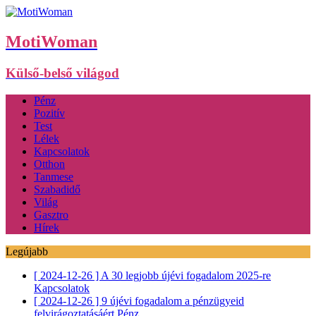
MotiWoman
Külső-belső világod
Pénz
Pozitív
Test
Lélek
Kapcsolatok
Otthon
Tanmese
Szabadidő
Világ
Gasztro
Hírek
Legújabb
[ 2024-12-26 ]
A 30 legjobb újévi fogadalom 2025-re
Kapcsolatok
[ 2024-12-26 ]
9 újévi fogadalom a pénzügyeid
felvirágoztatásáért
Pénz