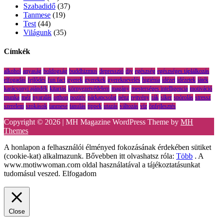
Szabadidő
(37)
Tanmese
(19)
Test
(44)
Világunk
(35)
Címkék
alkohol
anyaság
boldogság
buddhizmus
depresszió
diy
egészség
egészséges táplálkozás
elfogadás
fejlődés
fun fact
gyerek
gyerekek
gyereknevelés
higiénia
idézet
idézetek
játék
karácsonyi ajándék
kitartás
környezetvédelem
magány
mesterséges intelligencia
motiváció
munka
méz
nyaralás
otthon
pozitív
párkapcsolat
pénz
rejtvény
rák
siker
spórolás
stressz
szerelem
szokások
tanmese
tanulás
tippek
utazás
változás
víz
önfejlesztés
Copyright © 2026 | MH Magazine WordPress Theme by
MH
Themes
A honlapon a felhasználói élményed fokozásának érdekében sütiket
(cookie-kat) alkalmazunk. Bővebben itt olvashatsz róla:
Több
. A
www.motiwwoman.com oldal használatával a tájékoztatásunkat
tudomásul veszed.
Elfogadom
Close