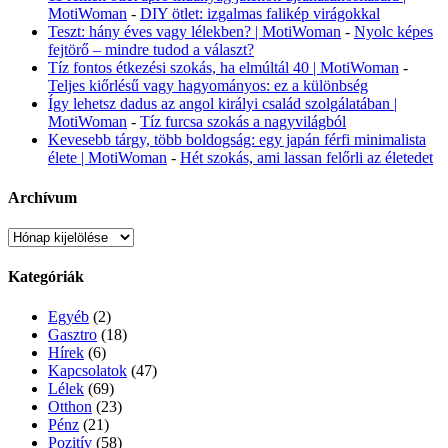
MotiWoman
-
DIY ötlet: izgalmas falikép virágokkal
Teszt: hány éves vagy lélekben? | MotiWoman
-
Nyolc képes
fejtörő – mindre tudod a választ?
Tíz fontos étkezési szokás, ha elmúltál 40 | MotiWoman
-
Teljes kiőrlésű vagy hagyományos: ez a különbség
Így lehetsz dadus az angol királyi család szolgálatában |
MotiWoman
-
Tíz furcsa szokás a nagyvilágból
Kevesebb tárgy, több boldogság: egy japán férfi minimalista
élete | MotiWoman
-
Hét szokás, ami lassan felőrli az életedet
Archívum
Archívum
Kategóriák
Egyéb
(2)
Gasztro
(18)
Hírek
(6)
Kapcsolatok
(47)
Lélek
(69)
Otthon
(23)
Pénz
(21)
Pozitív
(58)