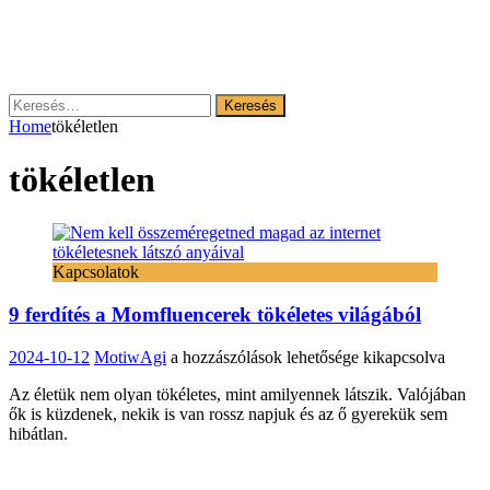
Keresés:
Home
tökéletlen
tökéletlen
Kapcsolatok
9 ferdítés a Momfluencerek tökéletes világából
9
2024-10-12
MotiwAgi
a hozzászólások lehetősége kikapcsolva
ferdítés
Az életük nem olyan tökéletes, mint amilyennek látszik. Valójában
a
ők is küzdenek, nekik is van rossz napjuk és az ő gyerekük sem
Momfluencerek
hibátlan.
tökéletes
világából
bejegyzéshez