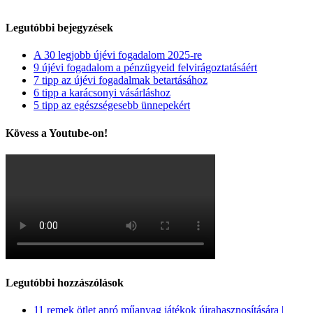
Legutóbbi bejegyzések
A 30 legjobb újévi fogadalom 2025-re
9 újévi fogadalom a pénzügyeid felvirágoztatásáért
7 tipp az újévi fogadalmak betartásához
6 tipp a karácsonyi vásárláshoz
5 tipp az egészségesebb ünnepekért
Kövess a Youtube-on!
Legutóbbi hozzászólások
11 remek ötlet apró műanyag játékok újrahasznosítására |