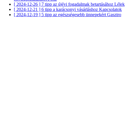
[ 2024-12-26 ]
7 tipp az újévi fogadalmak betartásához
Lélek
[ 2024-12-21 ]
6 tipp a karácsonyi vásárláshoz
Kapcsolatok
[ 2024-12-19 ]
5 tipp az egészségesebb ünnepekért
Gasztro