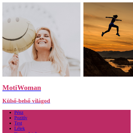
MotiWoman
Külső-belső világod
Pénz
Pozitív
Test
Lélek