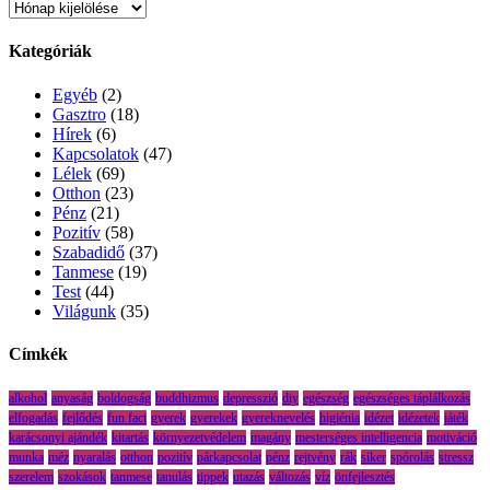
Archívum
Kategóriák
Egyéb
(2)
Gasztro
(18)
Hírek
(6)
Kapcsolatok
(47)
Lélek
(69)
Otthon
(23)
Pénz
(21)
Pozitív
(58)
Szabadidő
(37)
Tanmese
(19)
Test
(44)
Világunk
(35)
Címkék
alkohol
anyaság
boldogság
buddhizmus
depresszió
diy
egészség
egészséges táplálkozás
elfogadás
fejlődés
fun fact
gyerek
gyerekek
gyereknevelés
higiénia
idézet
idézetek
játék
karácsonyi ajándék
kitartás
környezetvédelem
magány
mesterséges intelligencia
motiváció
munka
méz
nyaralás
otthon
pozitív
párkapcsolat
pénz
rejtvény
rák
siker
spórolás
stressz
szerelem
szokások
tanmese
tanulás
tippek
utazás
változás
víz
önfejlesztés