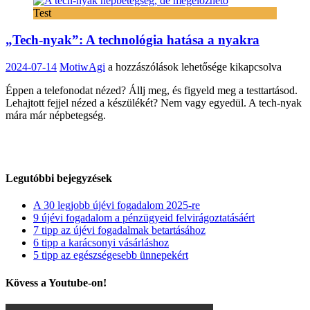
Test
„Tech-nyak”: A technológia hatása a nyakra
„Tech-
2024-07-14
MotiwAgi
a hozzászólások lehetősége kikapcsolva
nyak”:
Éppen a telefonodat nézed? Állj meg, és figyeld meg a testtartásod.
A
Lehajtott fejjel nézed a készülékét? Nem vagy egyedül. A tech-nyak
technológia
mára már népbetegség.
hatása
a
nyakra
bejegyzéshez
Legutóbbi bejegyzések
A 30 legjobb újévi fogadalom 2025-re
9 újévi fogadalom a pénzügyeid felvirágoztatásáért
7 tipp az újévi fogadalmak betartásához
6 tipp a karácsonyi vásárláshoz
5 tipp az egészségesebb ünnepekért
Kövess a Youtube-on!