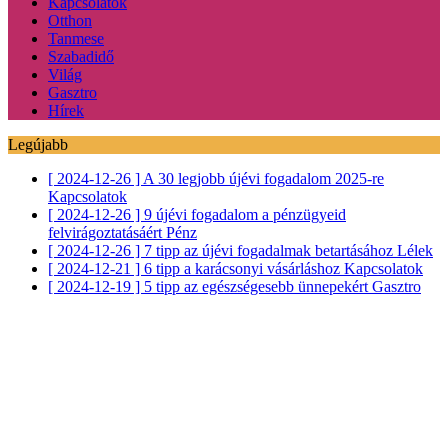
Kapcsolatok
Otthon
Tanmese
Szabadidő
Világ
Gasztro
Hírek
Legújabb
[ 2024-12-26 ]
A 30 legjobb újévi fogadalom 2025-re
Kapcsolatok
[ 2024-12-26 ]
9 újévi fogadalom a pénzügyeid
felvirágoztatásáért
Pénz
[ 2024-12-26 ]
7 tipp az újévi fogadalmak betartásához
Lélek
[ 2024-12-21 ]
6 tipp a karácsonyi vásárláshoz
Kapcsolatok
[ 2024-12-19 ]
5 tipp az egészségesebb ünnepekért
Gasztro