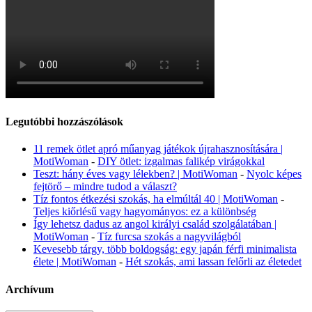
Legutóbbi hozzászólások
11 remek ötlet apró műanyag játékok újrahasznosítására |
MotiWoman
-
DIY ötlet: izgalmas falikép virágokkal
Teszt: hány éves vagy lélekben? | MotiWoman
-
Nyolc képes
fejtörő – mindre tudod a választ?
Tíz fontos étkezési szokás, ha elmúltál 40 | MotiWoman
-
Teljes kiőrlésű vagy hagyományos: ez a különbség
Így lehetsz dadus az angol királyi család szolgálatában |
MotiWoman
-
Tíz furcsa szokás a nagyvilágból
Kevesebb tárgy, több boldogság: egy japán férfi minimalista
élete | MotiWoman
-
Hét szokás, ami lassan felőrli az életedet
Archívum