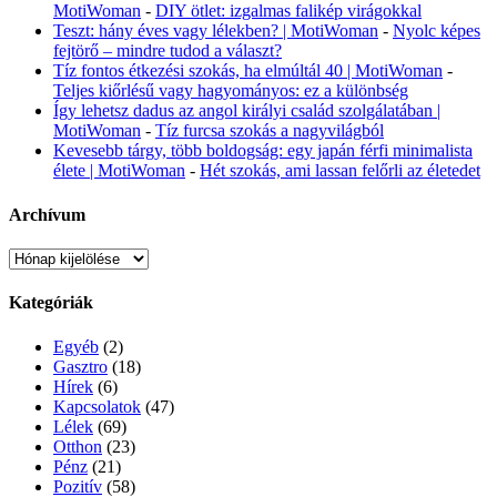
MotiWoman
-
DIY ötlet: izgalmas falikép virágokkal
Teszt: hány éves vagy lélekben? | MotiWoman
-
Nyolc képes
fejtörő – mindre tudod a választ?
Tíz fontos étkezési szokás, ha elmúltál 40 | MotiWoman
-
Teljes kiőrlésű vagy hagyományos: ez a különbség
Így lehetsz dadus az angol királyi család szolgálatában |
MotiWoman
-
Tíz furcsa szokás a nagyvilágból
Kevesebb tárgy, több boldogság: egy japán férfi minimalista
élete | MotiWoman
-
Hét szokás, ami lassan felőrli az életedet
Archívum
Archívum
Kategóriák
Egyéb
(2)
Gasztro
(18)
Hírek
(6)
Kapcsolatok
(47)
Lélek
(69)
Otthon
(23)
Pénz
(21)
Pozitív
(58)