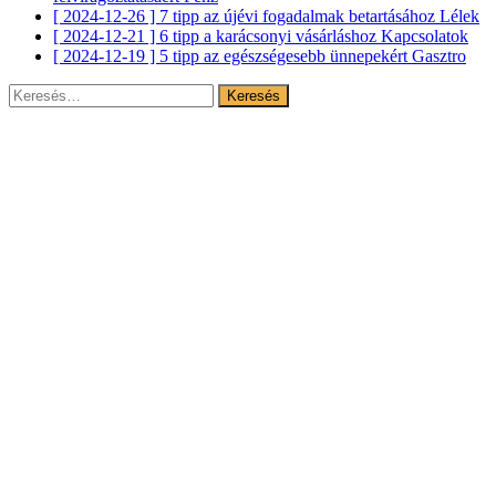
[ 2024-12-26 ]
7 tipp az újévi fogadalmak betartásához
Lélek
[ 2024-12-21 ]
6 tipp a karácsonyi vásárláshoz
Kapcsolatok
[ 2024-12-19 ]
5 tipp az egészségesebb ünnepekért
Gasztro
Keresés: