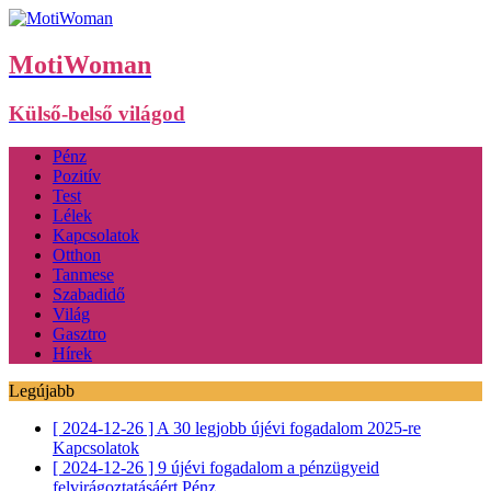
MotiWoman
Külső-belső világod
Pénz
Pozitív
Test
Lélek
Kapcsolatok
Otthon
Tanmese
Szabadidő
Világ
Gasztro
Hírek
Legújabb
[ 2024-12-26 ]
A 30 legjobb újévi fogadalom 2025-re
Kapcsolatok
[ 2024-12-26 ]
9 újévi fogadalom a pénzügyeid
felvirágoztatásáért
Pénz