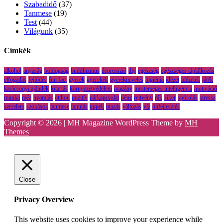
Szabadidő
(37)
Tanmese
(19)
Test
(44)
Világunk
(35)
Címkék
alkohol
anyaság
boldogság
buddhizmus
depresszió
diy
egészség
egészséges táplálkozás
elfogadás
fejlődés
fun fact
gyerek
gyerekek
gyereknevelés
higiénia
idézet
idézetek
játék
karácsonyi ajándék
kitartás
környezetvédelem
magány
mesterséges intelligencia
motiváció
munka
méz
nyaralás
otthon
pozitív
párkapcsolat
pénz
rejtvény
rák
siker
spórolás
stressz
szerelem
szokások
tanmese
tanulás
tippek
utazás
változás
víz
önfejlesztés
Copyright © 2026 | MH Magazine WordPress Theme by
MH
Themes
Close
Privacy Overview
This website uses cookies to improve your experience while