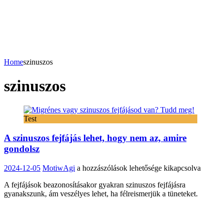
Home
szinuszos
szinuszos
Test
A szinuszos fejfájás lehet, hogy nem az, amire
gondolsz
A
2024-12-05
MotiwAgi
a hozzászólások lehetősége kikapcsolva
szinuszos
A fejfájások beazonosításakor gyakran szinuszos fejfájásra
fejfájás
gyanakszunk, ám veszélyes lehet, ha félreismerjük a tüneteket.
lehet,
hogy
nem
az,