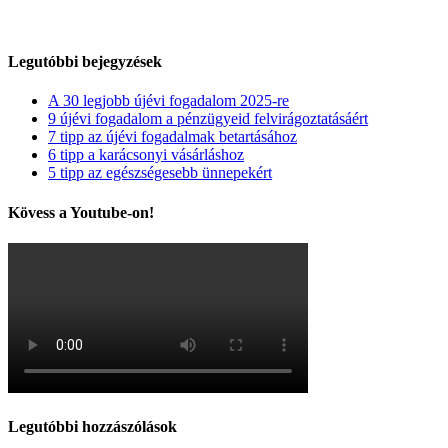
visszaszámláláshoz
bejegyzéshez
Legutóbbi bejegyzések
A 30 legjobb újévi fogadalom 2025-re
9 újévi fogadalom a pénzügyeid felvirágoztatásáért
7 tipp az újévi fogadalmak betartásához
6 tipp a karácsonyi vásárláshoz
5 tipp az egészségesebb ünnepekért
Kövess a Youtube-on!
Legutóbbi hozzászólások