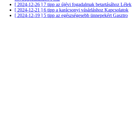
[ 2024-12-26 ]
7 tipp az újévi fogadalmak betartásához
Lélek
[ 2024-12-21 ]
6 tipp a karácsonyi vásárláshoz
Kapcsolatok
[ 2024-12-19 ]
5 tipp az egészségesebb ünnepekért
Gasztro