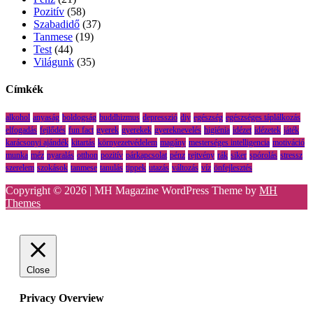
Pozitív
(58)
Szabadidő
(37)
Tanmese
(19)
Test
(44)
Világunk
(35)
Címkék
alkohol
anyaság
boldogság
buddhizmus
depresszió
diy
egészség
egészséges táplálkozás
elfogadás
fejlődés
fun fact
gyerek
gyerekek
gyereknevelés
higiénia
idézet
idézetek
játék
karácsonyi ajándék
kitartás
környezetvédelem
magány
mesterséges intelligencia
motiváció
munka
méz
nyaralás
otthon
pozitív
párkapcsolat
pénz
rejtvény
rák
siker
spórolás
stressz
szerelem
szokások
tanmese
tanulás
tippek
utazás
változás
víz
önfejlesztés
Copyright © 2026 | MH Magazine WordPress Theme by
MH
Themes
Close
Privacy Overview