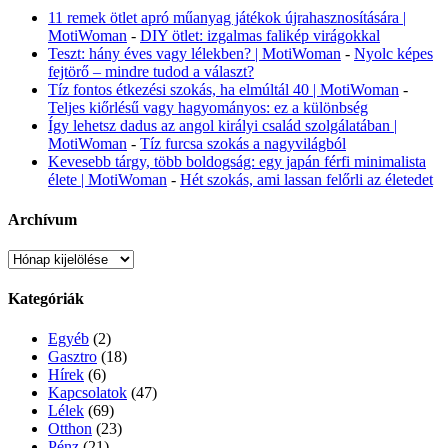
11 remek ötlet apró műanyag játékok újrahasznosítására |
MotiWoman
-
DIY ötlet: izgalmas falikép virágokkal
Teszt: hány éves vagy lélekben? | MotiWoman
-
Nyolc képes
fejtörő – mindre tudod a választ?
Tíz fontos étkezési szokás, ha elmúltál 40 | MotiWoman
-
Teljes kiőrlésű vagy hagyományos: ez a különbség
Így lehetsz dadus az angol királyi család szolgálatában |
MotiWoman
-
Tíz furcsa szokás a nagyvilágból
Kevesebb tárgy, több boldogság: egy japán férfi minimalista
élete | MotiWoman
-
Hét szokás, ami lassan felőrli az életedet
Archívum
Archívum
Kategóriák
Egyéb
(2)
Gasztro
(18)
Hírek
(6)
Kapcsolatok
(47)
Lélek
(69)
Otthon
(23)
Pénz
(21)