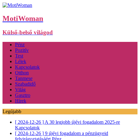
MotiWoman
Külső-belső világod
Pénz
Pozitív
Test
Lélek
Kapcsolatok
Otthon
Tanmese
Szabadidő
Világ
Gasztro
Hírek
Legújabb
[ 2024-12-26 ]
A 30 legjobb újévi fogadalom 2025-re
Kapcsolatok
[ 2024-12-26 ]
9 újévi fogadalom a pénzügyeid
felvirágoztatásáért
Pénz