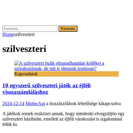
Keresés:
Home
szilveszteri
szilveszteri
Kapcsolatok
10 egyszerű szilveszteri játék az éjféli
visszaszámláláshoz
10
2024-12-14
MotiwAgi
a hozzászólások lehetősége kikapcsolva
egyszerű
A játékok remek eszközei annak, hogy mindenki elvegyüljön egy
szilveszteri
szilveszteri házibulin, emellett az éjféli várakozást is izgalommal
játék
töltik ki.
az
éjféli