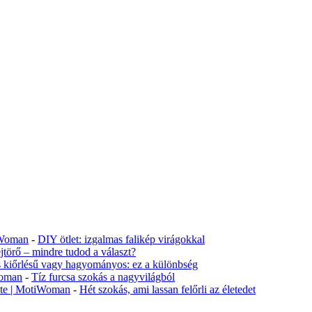
tiWoman
-
DIY ötlet: izgalmas falikép virágokkal
jtörő – mindre tudod a választ?
s kiőrlésű vagy hagyományos: ez a különbség
Woman
-
Tíz furcsa szokás a nagyvilágból
lete | MotiWoman
-
Hét szokás, ami lassan felőrli az életedet