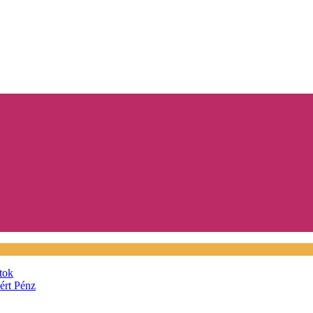
tok
áért
Pénz