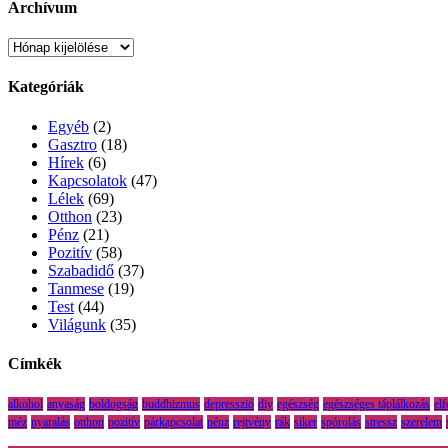
Archívum
Archívum
Kategóriák
Egyéb
(2)
Gasztro
(18)
Hírek
(6)
Kapcsolatok
(47)
Lélek
(69)
Otthon
(23)
Pénz
(21)
Pozitív
(58)
Szabadidő
(37)
Tanmese
(19)
Test
(44)
Világunk
(35)
Címkék
alkohol
anyaság
boldogság
buddhizmus
depresszió
diy
egészség
egészséges táplálkozás
el
méz
nyaralás
otthon
pozitív
párkapcsolat
pénz
rejtvény
rák
siker
spórolás
stressz
szerelem