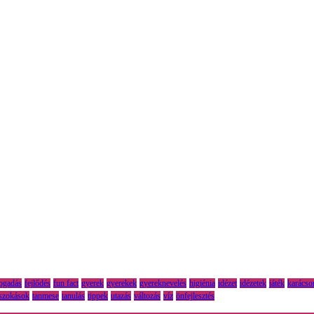
fogadás
fejlődés
fun fact
gyerek
gyerekek
gyereknevelés
higiénia
idézet
idézetek
játék
karácso
szokások
tanmese
tanulás
tippek
utazás
változás
víz
önfejlesztés