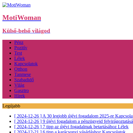
MotiWoman
Külső-belső világod
Pénz
Pozitív
Test
Lélek
Kapcsolatok
Otthon
Tanmese
Szabadidő
Világ
Gasztro
Hírek
Legújabb
[ 2024-12-26 ]
A 30 legjobb újévi fogadalom 2025-re
Kapcsola
[ 2024-12-26 ]
9 újévi fogadalom a pénzügyeid felvirágoztatás
[ 2024-12-26 ]
7 tipp az újévi fogadalmak betartásához
Lélek
[ 2024-12-21 ]
6 tipp a karácsonyi vásárláshoz
Kapcsolatok