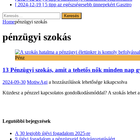
[ 2024-12-19 ]
5 tipp az egészségesebb ünnepekért
Gasztro
Keresés:
Home
pénzügyi szokás
pénzügyi szokás
Pénz
13 Pénzügyi szokás, amit a tehetős nők minden nap 
13
2024-09-30
MotiwAgi
a hozzászólások lehetősége kikapcsolva
Pénzügyi
Küzdesz a pénzzel kapcsolatos gondolkodásmóddal? A szokás lehet a k
szokás,
amit
a
tehetős
nők
minden
Legutóbbi bejegyzések
nap
gyakorolnak
A 30 legjobb újévi fogadalom 2025-re
bejegyzéshez
9 újévi fogadalom a pénzügyeid felvirágoztatásáért