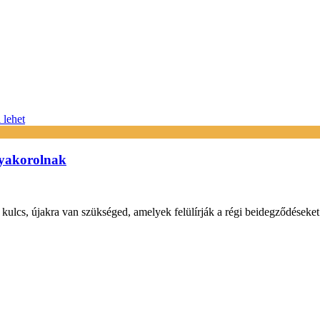
gyakorolnak
ulcs, újakra van szükséged, amelyek felülírják a régi beidegződéseket